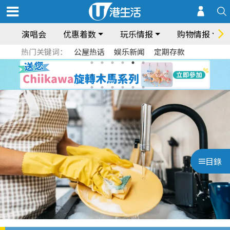
演唱会
优惠着数
玩乐情报
购物情报
热门关键词：
公屋热话
娱乐新闻
定期存款
目錄