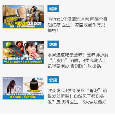
健康
内地女1年没清洗凉席 睡醒全身
起红疹 医生：凉席或藏千万只
螨虫！
健康
水果连皮吃最营养？营养师拆解
“连皮吃”陷阱，4类高危人士
记得要削皮 否则随时吃出祸！
健康
吹头发1习惯令发丝“冒泡”恐
致发丝断裂！自然风干都伤头
发？皮肤科医生：3大做法最好