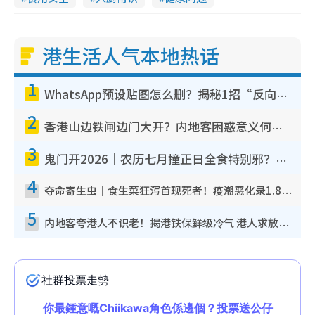
港生活人气本地热话
1
WhatsApp预设贴图怎么删？揭秘1招“反向操作”还原简洁界面 附3步实测教程
2
香港山边铁闸边门大开？内地客困惑意义何在！网友神回复：这种叫法理性防御
3
鬼门开2026｜农历七月撞正日全食特别邪？专家警告切忌做一事！揭4大禁忌+2招保平安
4
夺命寄生虫｜食生菜狂泻首现死者！疫潮恶化录1.8万宗病例 揭洗菜3大谬误
5
内地客夸港人不识老！揭港铁保鲜级冷气 港人求放过：别投诉