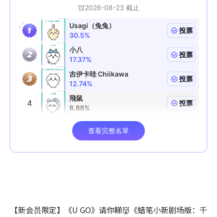
【新会员限定】《U GO》请你睇👹《蜡笔小新剧场版：千