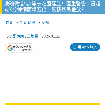
洗碗做错5步等于吃菌落肚！医生警告：浸超
过X分钟细菌增万倍 碗筷切忌叠放？
首页
生活话题
家居
文:
張詩朗
,
王煥雯
2026.01.21
在Google追蹤
用 App 睇文
《UHK 港生活》