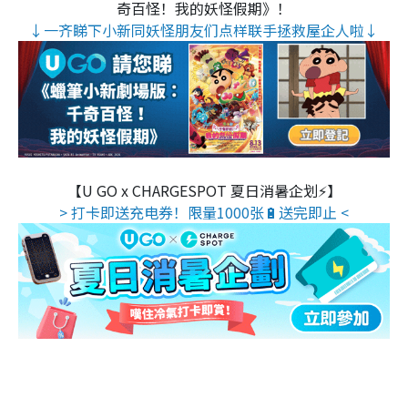
奇百怪！我的妖怪假期》！
↓一齐睇下小新同妖怪朋友们点样联手拯救屋企人啦↓
【U GO x CHARGESPOT 夏日消暑企划⚡】
> 打卡即送充电券！限量1000张🔋送完即止 <