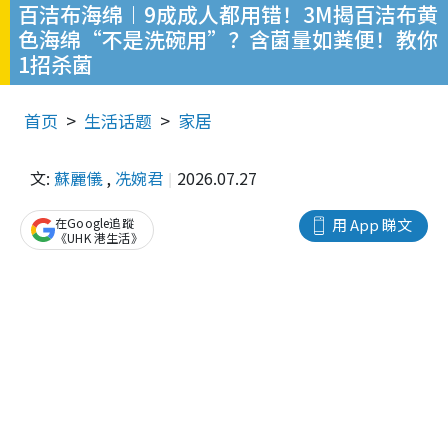
百洁布海绵︱9成成人都用错！3M揭百洁布黄
色海绵“不是洗碗用”？含菌量如粪便！教你
1招杀菌
首页
生活话题
家居
文:
蘇麗儀
,
冼婉君
2026.07.27
在Google追蹤
用 App 睇文
《UHK 港生活》