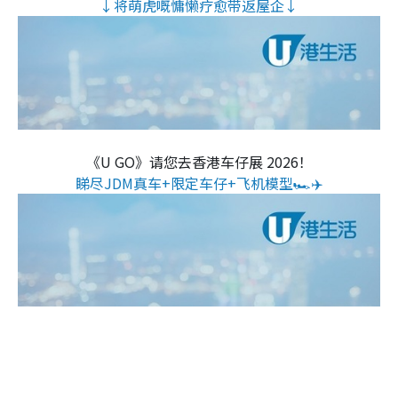
↓将萌虎嘅慵懒疗愈带返屋企↓
《U GO》请您去香港车仔展 2026！
睇尽JDM真车+限定车仔+飞机模型🏎️✈️