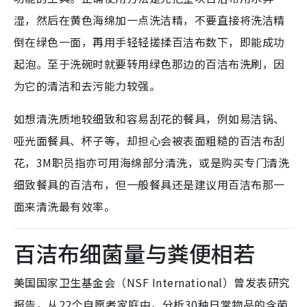
湿，然后在黄色海绵加一点洗洁精，不要直接将洗洁精
倒在绿色一面，再用手轻轻搓揉百洁布数下，即能成功
起泡。至于洗碗时就要转用绿色那边的百洁布洗刷，因
为它的清洁和去污能力较强。
如想清洗质地较细致和容易刮花的餐具，例如易洁锅、
哑光面餐具、杯子等，却担心会被表面粗糙的百洁布刮
花，3M职员指亦可用海绵部分清洗，或是购买专门清洗
细致餐具的百洁布，但一般餐具还是建议用百洁布那一
面来清洗最有效率。
百洁布细菌量与粪便相若
美国国家卫生基金会（NSF International）曾发表研究
报告，从22个自愿者家庭中，分析30种日常物品的含菌