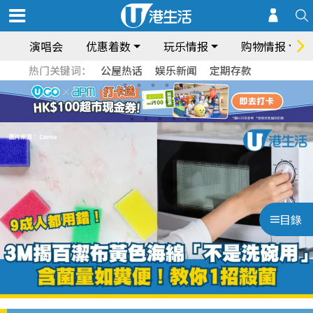
演唱会
优惠着数
玩乐情报
购物情报
热门关键词：
公屋热话
娱乐新闻
定期存款
目錄