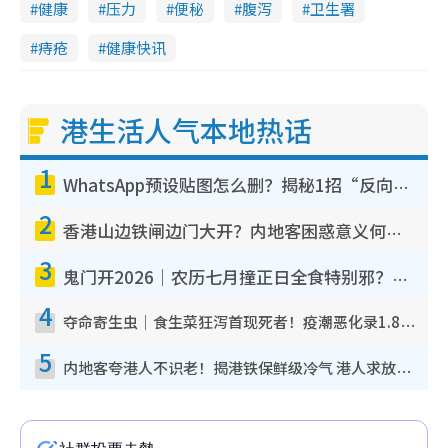
健康
压力
便秘
腹泻
卫生署
痔疮
健康快讯
港生活人气本地热话
1
WhatsApp预设贴图怎么删？揭秘1招“反向操作”还原简洁界面 附3步实测教程
2
香港山边铁闸边门大开？内地客困惑意义何在！网友神回复：这种叫法理性防御
3
鬼门开2026｜农历七月撞正日全食特别邪？专家警告切忌做一事！揭4大禁忌+2招保平安
4
夺命寄生虫｜食生菜狂泻首现死者！疫潮恶化录1.8万宗病例 揭洗菜3大谬误
5
内地客夸港人不识老！揭港铁保鲜级冷气 港人求放过：别投诉