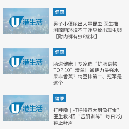
健康
男子小便尿出大量昆虫 医生推
测晾晒环境不干净导致出现虫卵
【附内裤有虫6症状】
健康
肠道健康︱专家选“护肠食物
TOP 10”清单！通便力最强水
果非香蕉？纳豆排第二、冠军是
这个
健康
打呼噜｜打呼噜声大到像打雷？
医生教3招“舌肌训练”每日2分
钟止鼾声