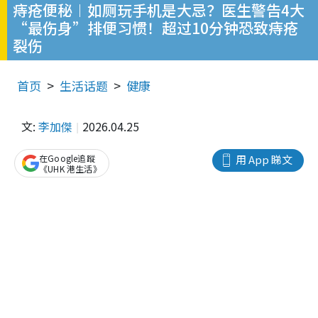
痔疮便秘︱如厕玩手机是大忌？医生警告4大
“最伤身”排便习惯！超过10分钟恐致痔疮
裂伤
首页
生活话题
健康
文:
李加傑
2026.04.25
在Google追蹤
用 App 睇文
《UHK 港生活》