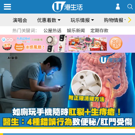
演唱会
优惠着数
玩乐情报
购物情报
热门关键词：
公屋热话
娱乐新闻
定期存款