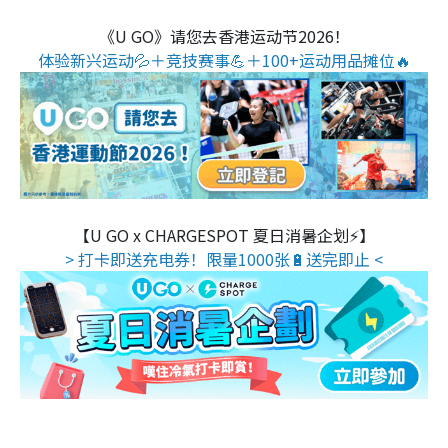
《U GO》请您去香港运动节2026！
体验新兴运动💦＋竞技赛事💪＋100+运动用品摊位🔥
【U GO x CHARGESPOT 夏日消暑企划⚡】
> 打卡即送充电券！限量1000张🔋送完即止 <