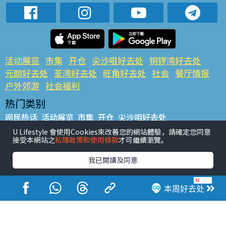
活动展览
市集
开仓
尖沙咀好去处
铜锣湾好去处
元朗好去处
荃湾好去处
旺角好去处
社会
餐厅情报
户外郊游
社会福利
热门类别
网民热话
活动展览
市集
开仓
尖沙咀好去处
铜锣湾好去处
元朗好去处
荃湾好去处
旺角好去处
社会
U Lifestyle 會使用Cookies來改善您的網站體驗，請確定您同意
接受本網站之
私隱政策和使用條款
才可繼續瀏覽。
餐厅情报
户外郊游
热门标签
我已閱讀及同意
#UGO揾好去处
#人气活动推介
#美食社群热话
#亲子玩乐好去处
#ULifestyle应用程式
#限时抢
本周好去处
#UJetso礼物放送
#ULifestyle商户中心
#著数
#网络热话
香港经济日报版权所有©2026