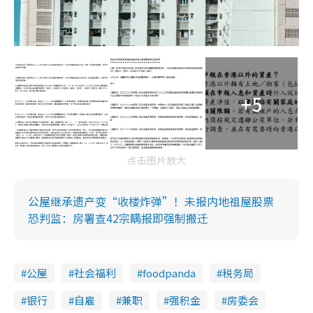
+5
点击图片放大
公屋继承遗产变“收楼炸弹”！未报内地祖屋股票
恐判监：房署查42宗瞒报即强制搬迁
公屋
社会福利
foodpanda
税务局
银行
自雇
兼职
强积金
房委会