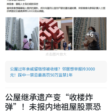
+6
点击图片放大
公屋过年亲戚留宿惊被收楼？邻居想举报拎3000
元！踩中一禁忌最高罚50万监禁1年
公屋继承遗产变“收楼炸
弹”！未报内地祖屋股票恐