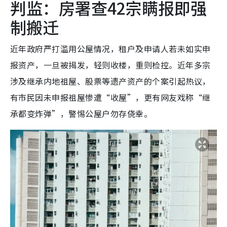
判监：房署查42宗瞒报即强
制搬迁
近年政府严打滥用公屋情况，租户及申请人若未如实申
报资产，一旦被揭发，轻则收楼，重则检控。近年多宗
涉及继承内地祖屋、股票等遗产资产的个案引起热议，
有市民因未申报祖屋惨遭“收屋”，更有网友戏称“继
承都变炸弹”，警惕公屋户勿存侥幸。