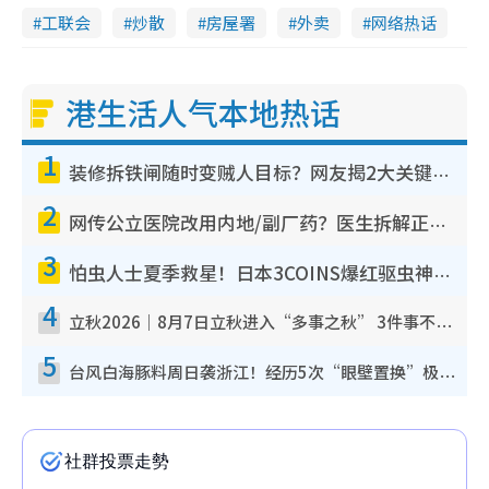
工联会
炒散
房屋署
外卖
网络热话
港生活人气本地热话
1
装修拆铁闸随时变贼人目标？网友揭2大关键用途：装新款等于白装？附新旧铁闸分别
2
网传公立医院改用内地/副厂药？医生拆解正副厂分别，揭4类人换药随时出事
3
怕虫人士夏季救星！日本3COINS爆红驱虫神器$45起 1招“全程免触碰”轻松搞定小强
4
立秋2026｜8月7日立秋进入“多事之秋” 3件事不可做！专家教6招开运 清杂物／钱包纳气接好运
5
台风白海豚料周日袭浙江！经历5次“眼壁置换”极罕见 成登陆内地最长途台风