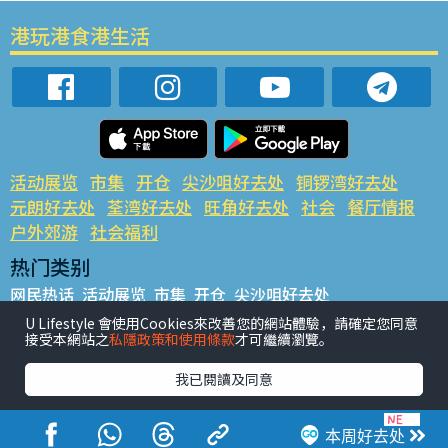
港玩港食港生活
活动展览
市集
开仓
尖沙咀好去处
铜锣湾好去处
元朗好去处
荃湾好去处
旺角好去处
社会
餐厅情报
户外郊游
社会福利
热门类别
网民热话
活动展览
市集
开仓
尖沙咀好去处
铜锣湾好去处
元朗好去处
荃湾好去处
旺角好去处
社会
U Lifestyle 會使用Cookies來改善您的網站體驗，請確定您同意
接受本網站之
私隱政策和使用條款
才可繼續瀏覽。
餐厅情报
户外郊游
热门标签
我已閱讀及同意
#UGO揾好去处
#人气活动推介
#美食社群热话
#亲子玩乐好去处
#ULifestyle应用程式
#限时抢
本周好去处