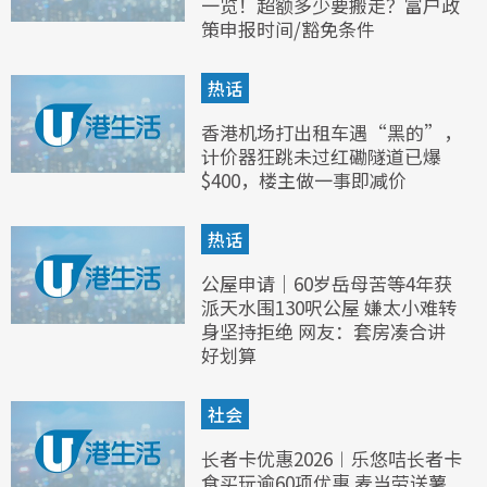
一览！超额多少要搬走？富户政
策申报时间/豁免条件
热话
香港机场打出租车遇“黑的”，
计价器狂跳未过红磡隧道已爆
$400，楼主做一事即减价
热话
公屋申请｜60岁岳母苦等4年获
派天水围130呎公屋 嫌太小难转
身坚持拒绝 网友：套房凑合讲
好划算
社会
长者卡优惠2026︱乐悠咭长者卡
食买玩逾60项优惠 麦当劳送薯