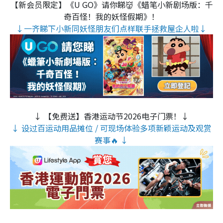
【新会员限定】《U GO》请你睇👹《蜡笔小新剧场版：千
奇百怪！我的妖怪假期》！
↓一齐睇下小新同妖怪朋友们点样联手拯救屋企人啦↓
↓ 【免费送】香港运动节2026电子门票！↓
↓ 设过百运动用品摊位 / 可现场体验多项新颖运动及观赏
赛事🔥 ↓