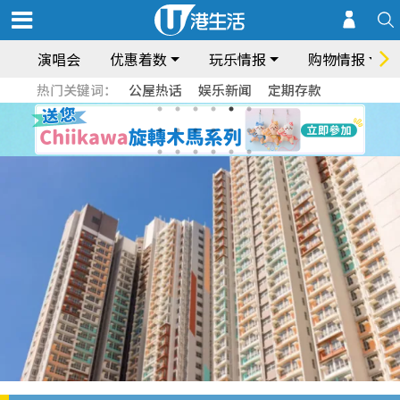
演唱会
优惠着数
玩乐情报
购物情报
热门关键词：
公屋热话
娱乐新闻
定期存款