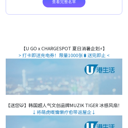
【U GO x CHARGESPOT 夏日消暑企划⚡】
> 打卡即送充电券！限量1000张🔋送完即止 <
【送您🐯】韩国超人气文创品牌MUZIK TIGER 冰感风扇！
↓将萌虎嘅慵懒疗愈带返屋企↓