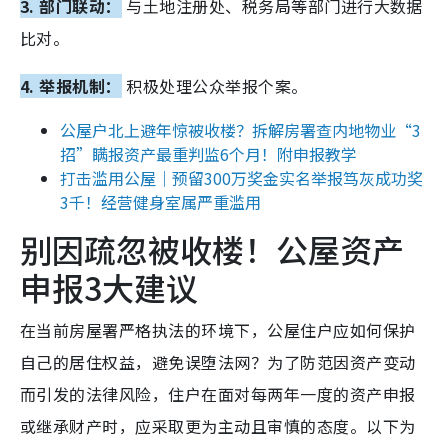
3. 部门联动：
与土地注册处、税务局等部门进行大数据
比对。
4. 举报机制：
积极处理公众举报个案。
公屋户北上避年惊被收楼？拆解房署查内地物业“3
招”瞒报资产最重判监6个月！附申报教学
打击滥用公屋｜预留300万奖金实名举报笃灰成功奖
3千！经营健身室属严重滥用
别因疏忽被收楼！公屋资产
申报3大建议
在当前房屋署严格执法的环境下，公屋住户应如何保护
自己的居住权益，避免误堕法网？为了防范因资产变动
而引发的法律风险，住户在面对每两年一度的资产申报
或继承财产时，应采取更为主动且审慎的态度。以下为