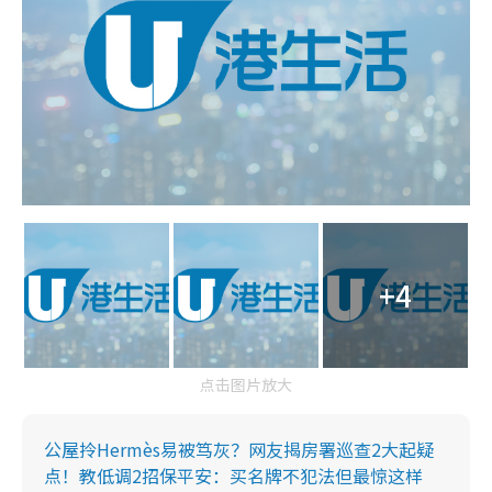
+4
点击图片放大
公屋拎Hermès易被笃灰？网友揭房署巡查2大起疑
点！教低调2招保平安：买名牌不犯法但最惊这样