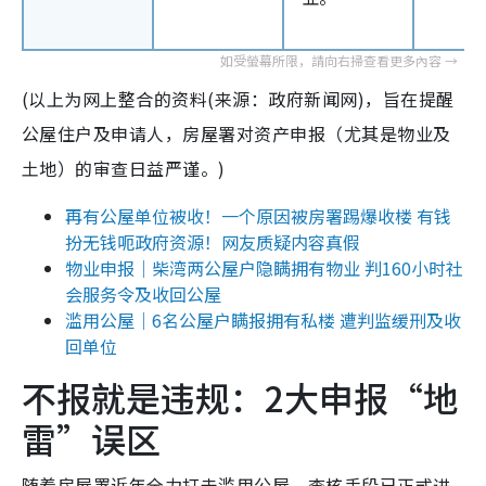
(以上为网上整合的资料(来源：政府新闻网)，旨在提醒
公屋住户及申请人，房屋署对资产申报（尤其是物业及
土地）的审查日益严谨。)
再有公屋单位被收！一个原因被房署踢爆收楼 有钱
扮无钱呃政府资源！网友质疑内容真假
物业申报｜柴湾两公屋户隐瞒拥有物业 判160小时社
会服务令及收回公屋
滥用公屋｜6名公屋户瞒报拥有私楼 遭判监缓刑及收
回单位
不报就是违规：2大申报“地
雷”误区
随着房屋署近年全力打击滥用公屋，查核手段已正式进