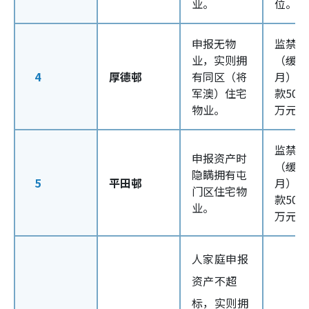
业。
位。
申报无物
监禁2
业，实则拥
（缓刑
4
厚德邨
有同区（将
月），
军澳）住宅
款500
物业。
万元
监禁2
申报资产时
（缓刑
隐瞒拥有屯
5
平田邨
月），
门区住宅物
款500
业。
万元
人家庭申报
资产不超
标，实则拥