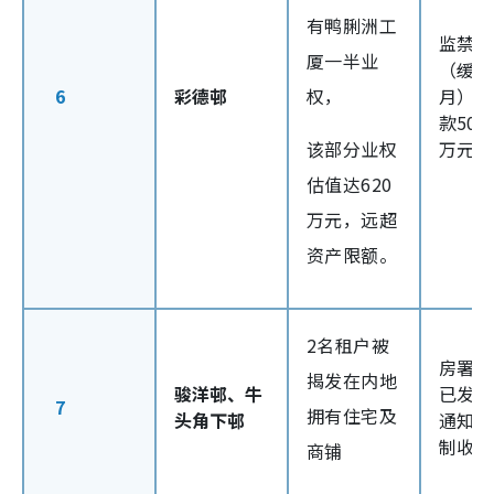
有鸭脷洲工
监禁2
厦一半业
（缓刑
6
彩德邨
权，
月），
款500
该部分业权
万元
估值达620
万元，远超
资产限额。
2名租户被
房署证
揭发在内地
骏洋邨、牛
已发出
7
拥有住宅及
头角下邨
通知书
制收回
商铺