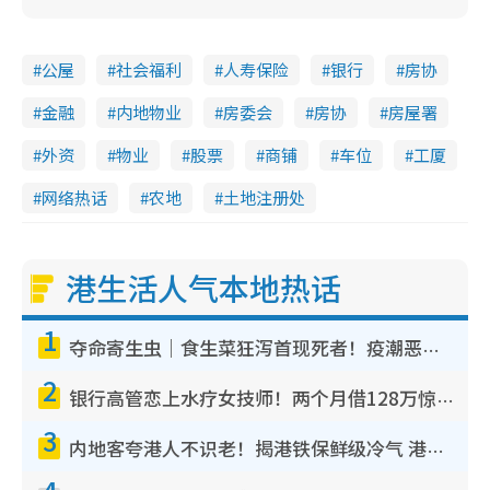
公屋
社会福利
人寿保险
银行
房协
金融
内地物业
房委会
房协
房屋署
外资
物业
股票
商铺
车位
工厦
网络热话
农地
土地注册处
港生活人气本地热话
1
夺命寄生虫｜食生菜狂泻首现死者！疫潮恶化录1.8万宗病例 揭洗菜3大谬误
2
银行高管恋上水疗女技师！两个月借128万惊觉“沉船”沉落火海 揭背后疑似邪教操控卖淫
3
内地客夸港人不识老！揭港铁保鲜级冷气 港人求放过：别投诉