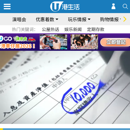
演唱会
优惠着数
玩乐情报
购物情报
热门关键词：
公屋热话
娱乐新闻
定期存款