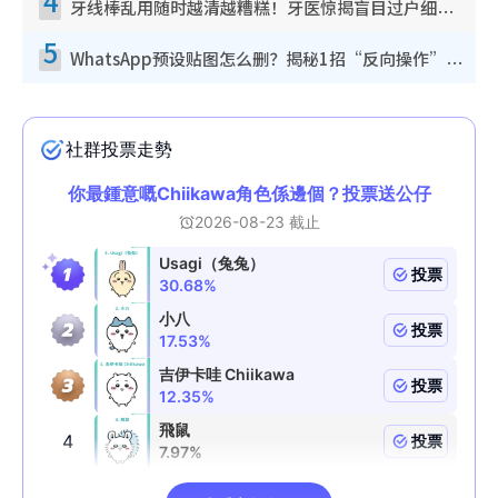
4
牙线棒乱用随时越清越糟糕！牙医惊揭盲目过户细菌恐致蛀牙：这种才是日常真保养
5
WhatsApp预设贴图怎么删？揭秘1招“反向操作”还原简洁界面 附3步实测教程