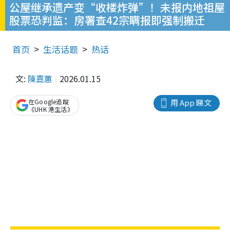
公屋继承遗产变“收楼炸弹”！未报内地祖屋
股票恐判监：房署查42宗瞒报即强制搬迁
首页
生活话题
热话
文:
陳嘉蕙
2026.01.15
在Google追蹤
用 App 睇文
《UHK 港生活》