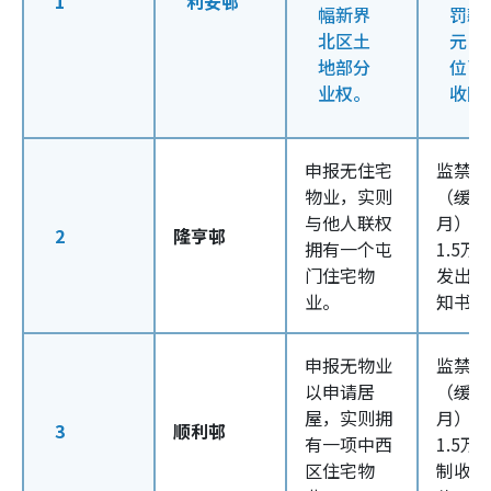
1
利安邨
幅新界
罚款
北区土
元，
地部分
位已
业权。
收回
申报无住宅
监禁2
物业，实则
（缓刑
与他人联权
月），
2
隆亨邨
拥有一个屯
1.5万
门住宅物
发出迁
业。
知书。
申报无物业
监禁2
以申请居
（缓刑
屋，实则拥
月），
3
顺利邨
有一项中西
1.5万
区住宅物
制收回