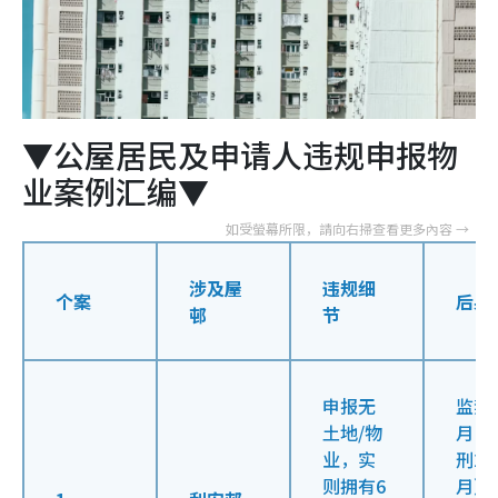
▼公屋居民及申请人违规申报物
业案例汇编▼
涉及屋
违规细
个案
后果
邨
节
申报无
监禁
土地/物
月（
业，实
刑24
则拥有6
月）