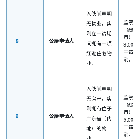
入伙前声明
监禁2
无物业，实
（缓刑
则在申请期
月），
8
公屋申请人
间拥有一项
8,00
申请被
红磡住宅物
消。
业。
入伙前声明
监禁2
无房产，实
（缓刑
则拥有位于
月），
9
公屋申请人
广东省（内
5,00
申请被
地）的物
消。
业。