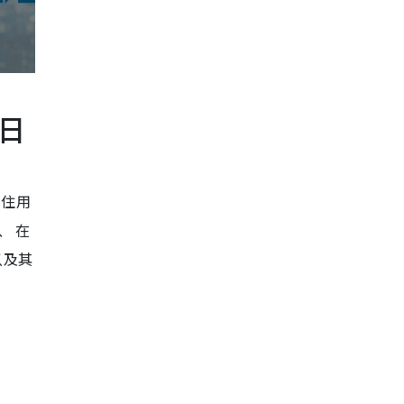
1日
与住用
、 在
以及其