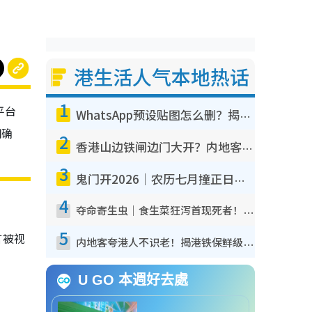
港生活人气本地热话
1
平台
WhatsApp预设贴图怎么删？揭秘1招“反向操作”还原简洁界面 附3步实测教程
明确
2
香港山边铁闸边门大开？内地客困惑意义何在！网友神回复：这种叫法理性防御
3
鬼门开2026｜农历七月撞正日全食特别邪？专家警告切忌做一事！揭4大禁忌+2招保平安
4
夺命寄生虫｜食生菜狂泻首现死者！疫潮恶化录1.8万宗病例 揭洗菜3大谬误
5
言被视
内地客夸港人不识老！揭港铁保鲜级冷气 港人求放过：别投诉
U GO 本週好去處