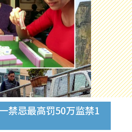
一禁忌最高罚50万监禁1