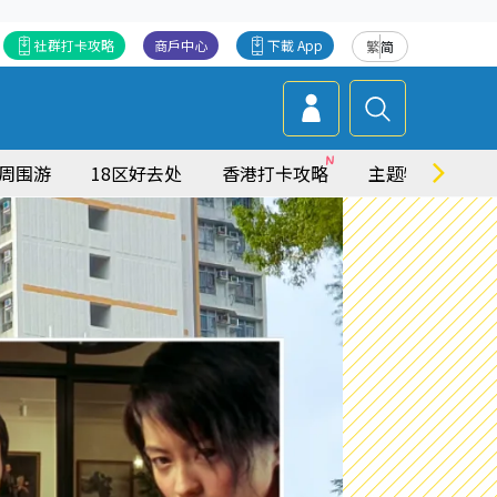
社群打卡攻略
商戶中心
下載 App
繁
简
周围游
18区好去处
香港打卡攻略
主题特集