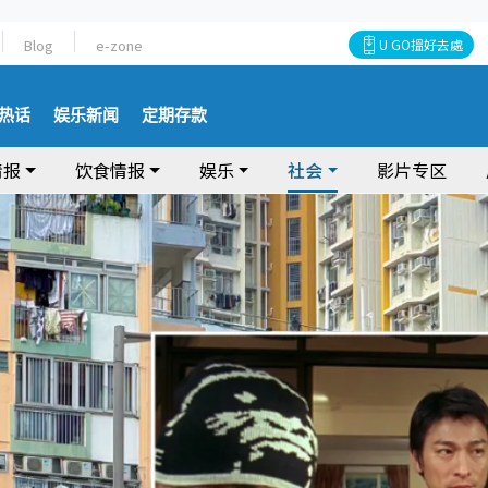
Blog
e-zone
U GO搵好去處
热话
娱乐新闻
定期存款
情报
饮食情报
娱乐
社会
影片专区