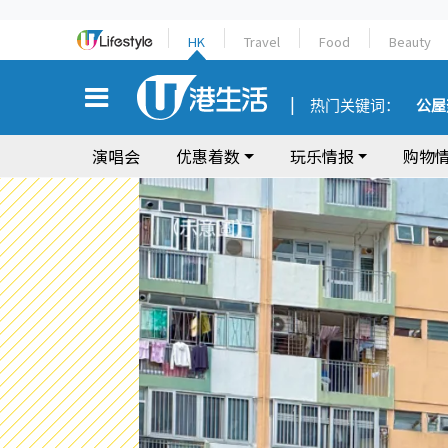
HK
Travel
Food
Beauty
热门关键词：
公屋
演唱会
优惠着数
玩乐情报
购物