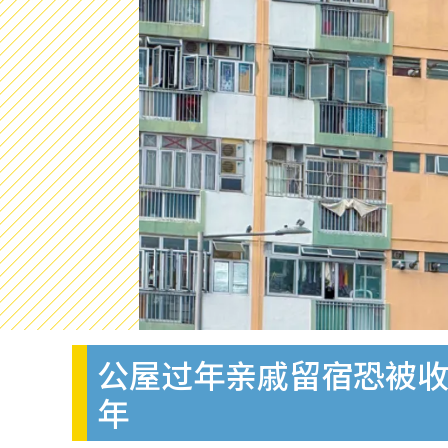
公屋过年亲戚留宿恐被收楼
年