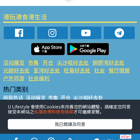
港玩港食港生活
活动展览
市集
开仓
尖沙咀好去处
铜锣湾好去处
元朗好去处
荃湾好去处
旺角好去处
社会
餐厅情报
户外郊游
社会福利
热门类别
网民热话
活动展览
市集
开仓
尖沙咀好去处
铜锣湾好去处
元朗好去处
荃湾好去处
旺角好去处
社会
U Lifestyle 會使用Cookies來改善您的網站體驗，請確定您同意
接受本網站之
私隱政策和使用條款
才可繼續瀏覽。
餐厅情报
户外郊游
热门标签
我已閱讀及同意
#UGO揾好去处
#人气活动推介
#美食社群热话
#亲子玩乐好去处
#ULifestyle应用程式
#限时抢