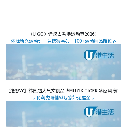
《U GO》请您去香港运动节2026！
体验新兴运动💦＋竞技赛事💪＋100+运动用品摊位🔥
【送您🐯】韩国超人气文创品牌MUZIK TIGER 冰感风扇！
↓将萌虎嘅慵懒疗愈带返屋企↓