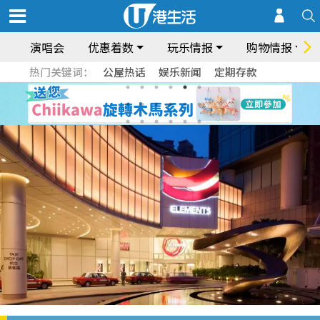
演唱会
优惠着数
玩乐情报
购物情报
热门关键词：
公屋热话
娱乐新闻
定期存款