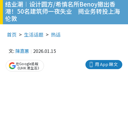
结业潮︱设计圆方/希慎名所Benoy撤出香
港！50名建筑师一夜失业 揭业务转投上海
伦敦
首页
生活话题
热话
文:
陳嘉蕙
2026.01.15
在Google追蹤
用 App 睇文
《UHK 港生活》