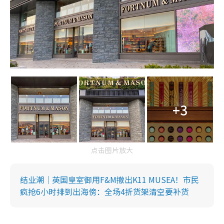
+3
点击图片放大
结业潮｜英国皇室御用F&M撤出K11 MUSEA！市民
疯抢6小时排到出海傍：全场4折货架清空要补货