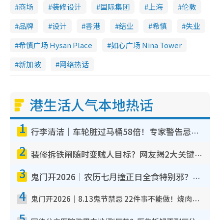
商场
装修设计
国际集团
上海
伦敦
品牌
设计
香港
结业
希慎
失业
希慎广场 Hysan Place
如心广场 Nina Tower
新加坡
网络热话
港生活人气本地热话
1
行李清洁｜车轮脏过马桶58倍！专家警告忌用酒精擦 教1招免脏手除菌
2
装修拆铁闸随时变贼人目标？网友揭2大关键用途：装新款等于白装？附新旧铁闸分别
3
鬼门开2026｜农历七月撞正日全食特别邪？专家警告切忌做一事！揭4大禁忌+2招保平安
4
鬼门开2026｜8.13鬼节禁忌 22件事不能做！烧肉、刺身要少食？半夜勿吹口哨/打给个电话
5