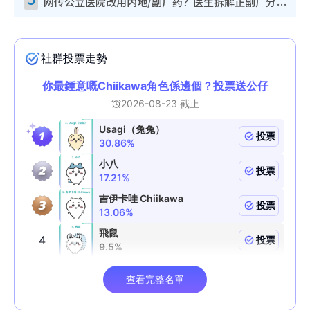
网传公立医院改用内地/副厂药？医生拆解正副厂分别，揭4类人换药随时出事