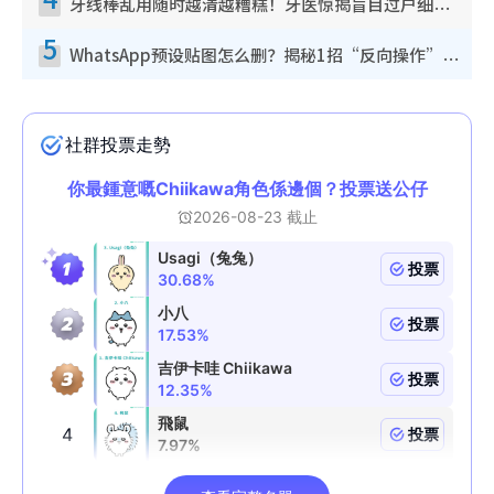
牙线棒乱用随时越清越糟糕！牙医惊揭盲目过户细菌恐致蛀牙：这种才是日常真保养
5
WhatsApp预设贴图怎么删？揭秘1招“反向操作”还原简洁界面 附3步实测教程