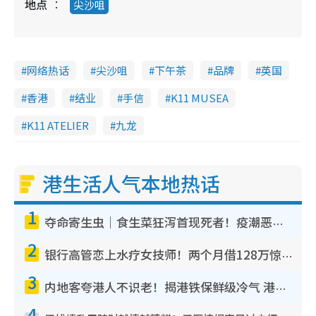
地点
尖沙咀
网络热话
尖沙咀
下午茶
品牌
英国
香港
结业
手信
K11 MUSEA
K11 ATELIER
九龙
港生活人气本地热话
1
夺命寄生虫｜食生菜狂泻首现死者！疫潮恶化录1.8万宗病例 揭洗菜3大谬误
2
银行高管恋上水疗女技师！两个月借128万惊觉“沉船”沉落火海 揭背后疑似邪教操控卖淫
3
内地客夸港人不识老！揭港铁保鲜级冷气 港人求放过：别投诉
4