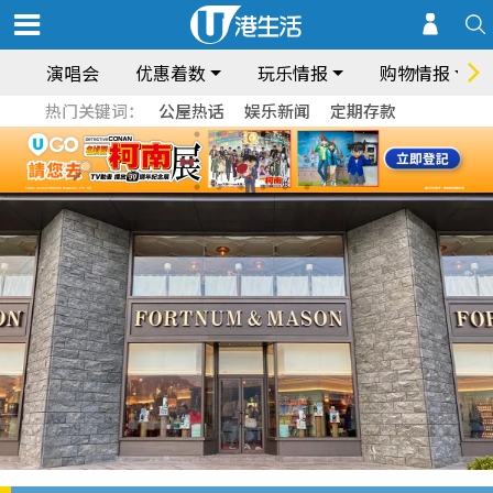
演唱会
优惠着数
玩乐情报
购物情报
热门关键词：
公屋热话
娱乐新闻
定期存款