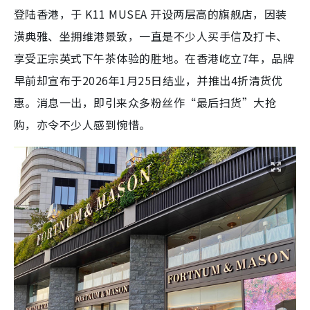
登陆香港，于 K11 MUSEA 开设两层高的旗舰店，因装
潢典雅、坐拥维港景致，一直是不少人买手信及打卡、
享受正宗英式下午茶体验的胜地。在香港屹立7年，品牌
早前却宣布于2026年1月25日结业，并推出4折清货优
惠。消息一出，即引来众多粉丝作“最后扫货”大抢
购，亦令不少人感到惋惜。