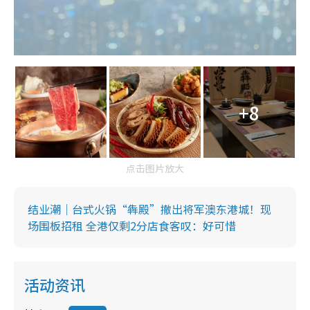
+8
点击图片放大
结业潮｜台式火锅“犇殿”撤出将军澳东港城！现
场围板招租 全港仅剩2分店食客叹：好可惜
活动资讯