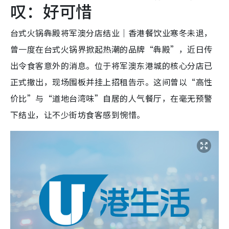
叹：好可惜
台式火锅犇殿将军澳分店结业｜香港餐饮业寒冬未退，
曾一度在台式火锅界掀起热潮的品牌“犇殿”，近日传
出令食客意外的消息。位于将军澳东港城的核心分店已
正式撤出，现场围板并挂上招租告示。这间曾以“高性
价比”与“道地台湾味”自居的人气餐厅，在毫无预警
下结业，让不少街坊食客感到惋惜。