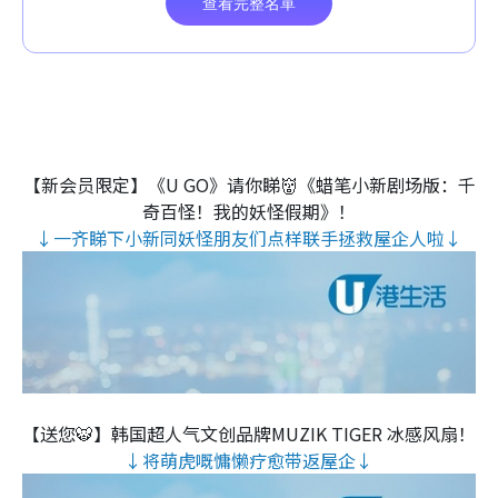
【新会员限定】《U GO》请你睇👹《蜡笔小新剧场版：千
奇百怪！我的妖怪假期》！
↓一齐睇下小新同妖怪朋友们点样联手拯救屋企人啦↓
【送您🐯】韩国超人气文创品牌MUZIK TIGER 冰感风扇！
↓将萌虎嘅慵懒疗愈带返屋企↓