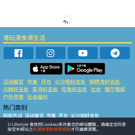
港玩港食港生活
活动展览
市集
开仓
尖沙咀好去处
铜锣湾好去处
元朗好去处
荃湾好去处
旺角好去处
社会
餐厅情报
户外郊游
社会福利
热门类别
网民热话
活动展览
市集
开仓
尖沙咀好去处
铜锣湾好去处
元朗好去处
荃湾好去处
旺角好去处
社会
U Lifestyle 會使用Cookies來改善您的網站體驗，請確定您同意
接受本網站之
私隱政策和使用條款
才可繼續瀏覽。
餐厅情报
户外郊游