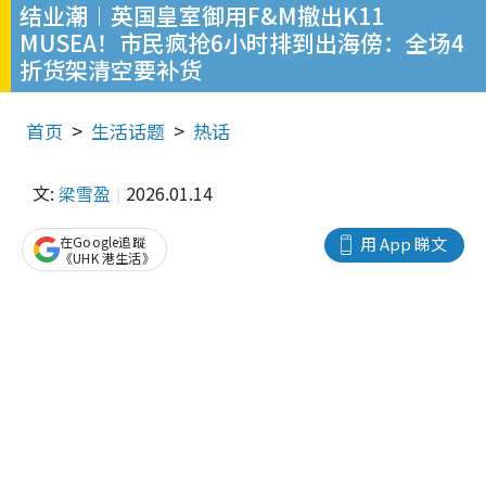
结业潮︱英国皇室御用F&M撤出K11
MUSEA！市民疯抢6小时排到出海傍：全场4
折货架清空要补货
首页
生活话题
热话
文:
梁雪盈
2026.01.14
在Google追蹤
用 App 睇文
《UHK 港生活》