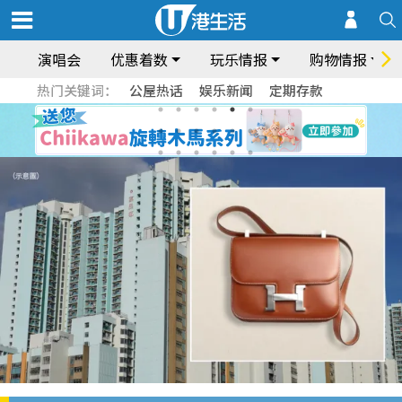
演唱会
优惠着数
玩乐情报
购物情报
热门关键词：
公屋热话
娱乐新闻
定期存款