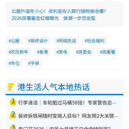
公屋戶過年小心！收利是存入銀行隨時被收樓？
2026房署審查紅線曝光 做漏一步恐坐監
公屋
装修设计
网络热话
社会福利
农历新年
香港
家电
房委会
房屋署
车位
手袋
港生活人气本地热话
1
行李清洁｜车轮脏过马桶58倍！专家警告忌用酒精擦 教1招免脏手除菌
2
装修拆铁闸随时变贼人目标？网友揭2大关键用途：装新款等于白装？附新旧铁闸分别
3