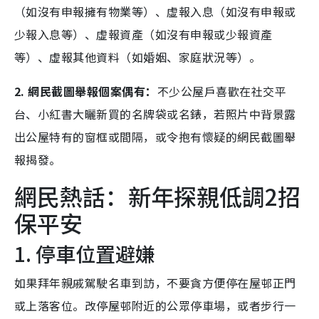
（如沒有申報擁有物業等）、虛報入息（如沒有申報或
少報入息等）、虛報資產（如沒有申報或少報資產
等）、虛報其他資料（如婚姻、家庭狀況等）。
2. 網民截圖舉報個案偶有：
不少公屋戶喜歡在社交平
台、小紅書大曬新買的名牌袋或名錶，若照片中背景露
出公屋特有的窗框或間隔，或令抱有懷疑的網民截圖舉
報揭發。
網民熱話：新年探親低調2招
保平安
1. 停車位置避嫌
如果拜年親戚駕駛名車到訪，不要貪方便停在屋邨正門
或上落客位。改停屋邨附近的公眾停車場，或者步行一