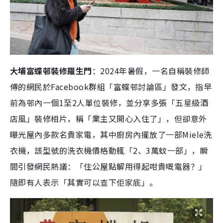
大埔富蝶邨裝修羅生門
：2024年暑假，一名自稱裝修師
傅的網民於Facebook群組「富蝶邨討論區」發文，指早
前為邨內一個1至2人單位裝修，並分享多張「五星級酒
店風」裝修相片，稱「業主又開心入住了」，但卻意外
曝光屋內多款名貴家電，其中廚房內擺放了一部Miele洗
衣機，該型號的洗衣機價格動輒「2、3萬蚊一部」，瞬
間引發網民熱議：「住公屋點解用得起咁貴嘅電器？」
隨即有人表示「其實可以查下佢家底」。