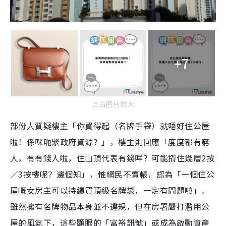
+7
点击图片放大
部份人質疑樓主「你買得起（名牌手袋）就唔好住公屋
啦！係咪呃緊政府資源？」，樓主則回應「度度都有窮
人，有有錢人啦，住山頂代表有錢咩？可能揹住幾層2按
／3按樓呢？邊個知」，惟網民不賣帳，認為「一個住公
屋嘅女房主可以持續買頂級名牌袋，一定有問題啦」。
雖然擁有名牌物品本身並不違規，但在房署嚴打濫用公
屋的風氣下，這些顯眼的「富裕訊號」或成為啟動資產