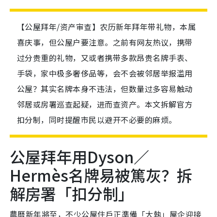
【公屋拜年/资产审查】农历新年拜年带礼物，本属
喜庆事，但公屋户要注意。之前有网友热议，携带
过分贵重的礼物，又或者携带多款昂贵名牌手表、
手袋，家中极多奢侈品等，会不会被邻居举报滥用
公屋？其实名牌本身不违法，但数量过多容易触动
邻居或房署巡查起疑，进而查资产。本文拆解官方
扣分制，同时提醒市民以避开不必要的麻烦。
公屋拜年用Dyson／
Hermès名牌易被篤灰？拆
解房署「扣分制」
農曆新年將至，不少公屋住戶正準備「大執」屋企迎接