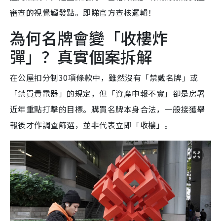
審查的視覺觸發點。即睇官方查核邏輯！
為何名牌會變「收樓炸
彈」？真實個案拆解
在公屋扣分制30項條款中，雖然沒有「禁戴名牌」或
「禁買貴電器」的規定，但「資產申報不實」卻是房署
近年重點打擊的目標。購買名牌本身合法，一般接獲舉
報後才作調查篩選，並非代表立即「收樓」。