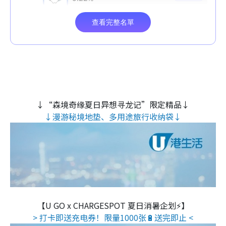
↓“森境奇缘夏日异想寻龙记”限定精品↓
↓漫游秘境地垫、多用途旅行收纳袋↓
【U GO x CHARGESPOT 夏日消暑企划⚡】
> 打卡即送充电券！限量1000张🔋送完即止 <