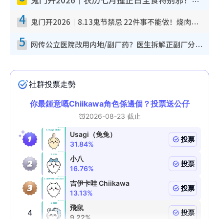
鬼门开2026｜农历七月撞正日全食特别邪？专家警告切忌做一事！揭4大禁忌+2招保平安
4
鬼门开2026｜8.13鬼节禁忌 22件事不能做！烧肉、刺身要少食？半夜勿吹口哨/打给个电话
5
网传公立医院改用内地/副厂药？医生拆解正副厂分别，揭4类人换药随时出事