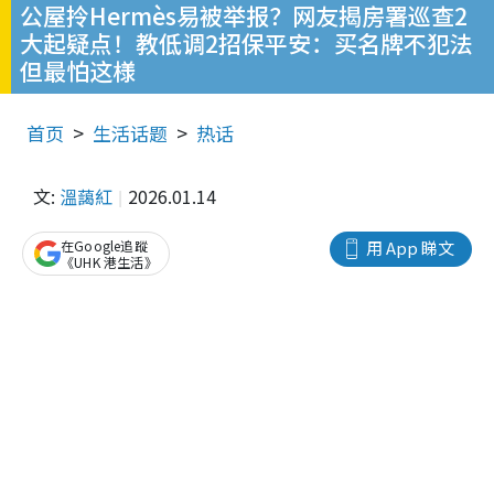
公屋拎Hermès易被举报？网友揭房署巡查2
大起疑点！教低调2招保平安：买名牌不犯法
但最怕这様
首页
生活话题
热话
文:
溫藹紅
2026.01.14
在Google追蹤
用 App 睇文
《UHK 港生活》