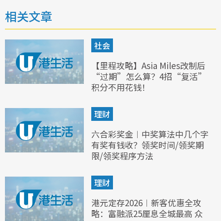
相关文章
社会
【里程攻略】Asia Miles改制后
“过期”怎么算？4招“复活”
积分不用花钱！
理财
六合彩奖金︱中奖算法中几个字
有奖有钱收？领奖时间/领奖期
限/领奖程序方法
理财
港元定存2026︱新客优惠全攻
略：富融派25厘息全城最高 众