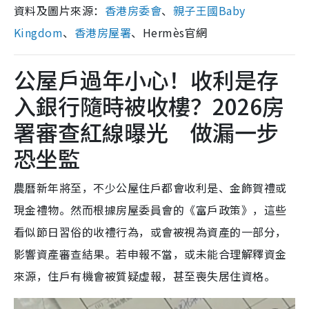
資料及圖片來源：
香港房委會
、
親子王國Baby
Kingdom
、
香港房屋署
、Hermès官網
公屋戶過年小心！收利是存
入銀行隨時被收樓？2026房
署審查紅線曝光 做漏一步
恐坐監
農曆新年將至，不少公屋住戶都會收利是、金飾賀禮或
現金禮物。然而根據房屋委員會的《富戶政策》，這些
看似節日習俗的收禮行為，或會被視為資產的一部分，
影響資產審查結果。若申報不當，或未能合理解釋資金
來源，住戶有機會被質疑虛報，甚至喪失居住資格。