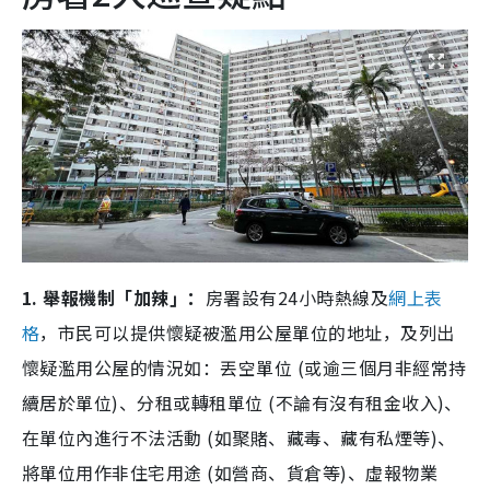
1. 舉報機制「加辣」：
房署設有24小時熱線及
網上表
格
，市民可以提供懷疑被濫用公屋單位的地址，及列出
懷疑濫用公屋的情況如：丟空單位 (或逾三個月非經常持
續居於單位)、分租或轉租單位 (不論有沒有租金收入)、
在單位內進行不法活動 (如聚賭、藏毒、藏有私煙等)、
將單位用作非住宅用途 (如營商、貨倉等)、虛報物業