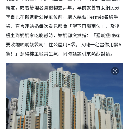
親友，或者帶埋名貴禮物去拜年。早前就曾有女網民分
享自己在搬進新公屋單位前，購入幾個Hermès名牌手
袋，直言連姑奶每次看見都會「望下再讚兩句」，及後
樓主到奶奶家吃晚飯時，姑奶卻突然指：「遲啲搬咗就
要收埋晒啲靚袋喇！住公屋用H袋，人哋一定當你用緊A
貨！」惹得樓主極其生氣，同時話題引來熱烈討論。