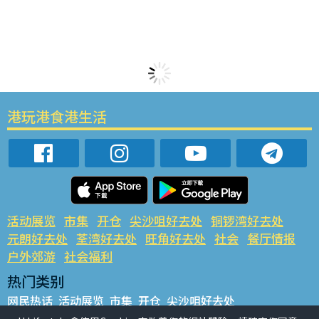
港玩港食港生活
活动展览
市集
开仓
尖沙咀好去处
铜锣湾好去处
元朗好去处
荃湾好去处
旺角好去处
社会
餐厅情报
户外郊游
社会福利
热门类别
网民热话
活动展览
市集
开仓
尖沙咀好去处
铜锣湾好去处
元朗好去处
荃湾好去处
旺角好去处
社会