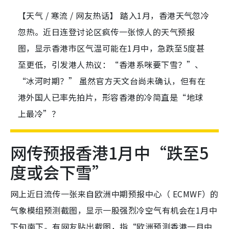
【天气 / 寒流 / 网友热话】 踏入1月，香港天气忽冷
忽热。近日连登讨论区疯传一张惊人的天气预报
图，显示香港市区气温可能在1月中，急跌至5度甚
至更低，引发港人热议：“香港系咪要下雪？”、
“冰河时期？” 虽然官方天文台尚未确认，但有在
港外国人已率先拍片，形容香港的冷简直是“地球
上最冷”？
网传预报香港1月中“跌至5
度或会下雪”
网上近日流传一张来自欧洲中期预报中心（ ECMWF）的
气象模组预测截图，显示一股强烈冷空气有机会在1月中
下旬南下。有网友贴出截图，指“欧洲预测香港一月中