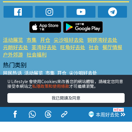
活动展览
市集
开仓
尖沙咀好去处
铜锣湾好去处
元朗好去处
荃湾好去处
旺角好去处
社会
餐厅情报
户外郊游
社会福利
热门类别
网民热话
活动展览
市集
开仓
尖沙咀好去处
铜锣湾好去处
元朗好去处
荃湾好去处
旺角好去处
社会
U Lifestyle 會使用Cookies來改善您的網站體驗，請確定您同意
接受本網站之
私隱政策和使用條款
才可繼續瀏覽。
餐厅情报
户外郊游
热门标签
我已閱讀及同意
#UGO揾好去处
#人气活动推介
#美食社群热话
#亲子玩乐好去处
#ULifestyle应用程式
#限时抢
本周好去处
#UJetso礼物放送
#ULifestyle商户中心
#著数
#网络热话