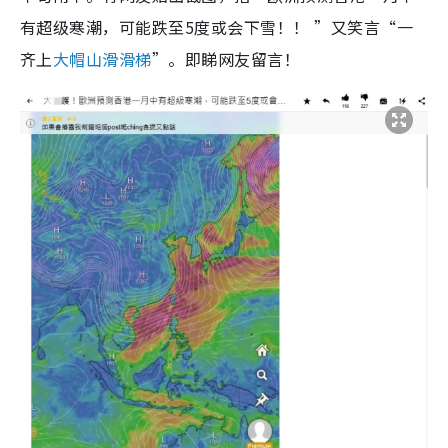
有超级寒潮，可能跌至5度或会下雪！！ ”又笑言“一
齐上
大帽山滑滑梯
”。即睇网友留言！