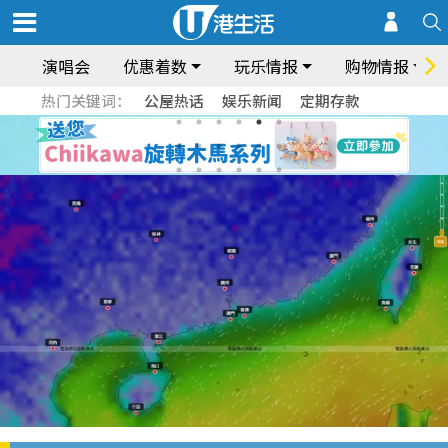
演唱会
优惠着数
玩乐情报
购物情报
热门关键词：
公屋热话
娱乐新闻
定期存款