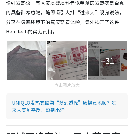
论引发热议。有网友质疑质料看似单薄的发热衣是否真
的具备御寒功效，随即吸引大批“过来人”现身说法，
分享在极寒环境下的真实穿着体验，意外揭开了这件
Heattech的实力真相。
+31
点击图片放大
UNIQLO发热衣被嫌“薄到透光”质疑真系暖？过
来人实测平反：热到出汗