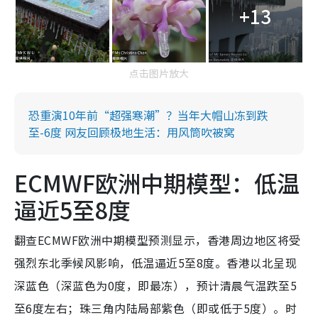
+13
点击图片放大
恐重演10年前“超强寒潮”？当年大帽山冻到跌
至-6度 网友回顾极地生活：用风筒吹被窝
ECMWF欧洲中期模型：低温
逼近5至8度
翻查ECMWF欧洲中期模型预测显示，香港周边地区将受
强烈东北季候风影响，低温逼近5至8度。香港以北呈现
深蓝色（深蓝色为0度，即最冻），预计清晨气温跌至5
至6度左右；珠三角内陆局部紫色（即或低于5度）。时