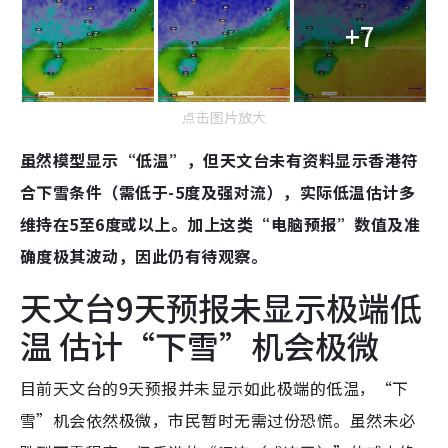
+7
点击图片放大
虽然模型显示“低温”，但天文台未有资料显示香港符
合下雪条件（需低于-5度及强对流），实际低温估计多
维持在5至6度或以上。加上这类“电脑预报”数值及准
确度极其波动，因此仍有待观察。
天文台9天预报未显示极端低
温 估计“下雪”机会极微
目前天文台的9天预报并未显示如此极端的低温，“下
雪”机会依然极微，市民暂时无需过份恐慌。虽然未必