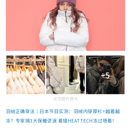
+5
点击图片放大
羽绒正确穿法｜日本节目实测：羽绒内穿厚衫=越着越
冻？专家揭3大保暖谬误 着错HEATTECH冻过唔着！