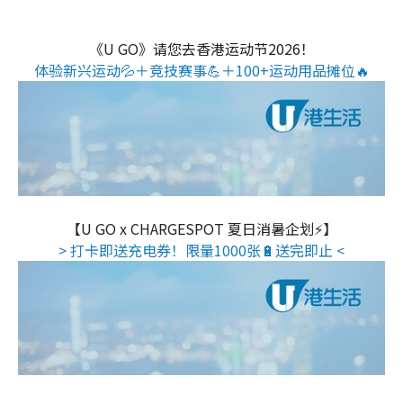
《U GO》请您去香港运动节2026！
体验新兴运动💦＋竞技赛事💪＋100+运动用品摊位🔥
【U GO x CHARGESPOT 夏日消暑企划⚡】
> 打卡即送充电券！限量1000张🔋送完即止 <