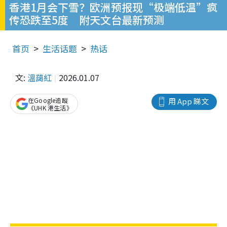
香港1月会下雪？欧洲预报现“极端低温”疯
传恐跌至5度 附天文台最新预测
首页
生活话题
热话
文:
溫藹紅
2026.01.07
在Google追蹤
用 App 睇文
《UHK 港生活》