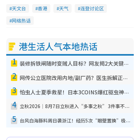
天文台
香港
天气
连登讨论区
网络热话
港生活人气本地热话
1
装修拆铁闸随时变贼人目标？网友揭2大关键用途：装新款等于白装？附新旧铁闸分别
2
网传公立医院改用内地/副厂药？医生拆解正副厂分别，揭4类人换药随时出事
3
怕虫人士夏季救星！日本3COINS爆红驱虫神器$45起 1招“全程免触碰”轻松搞定小强
4
立秋2026｜8月7日立秋进入“多事之秋” 3件事不可做！专家教6招开运 清杂物／钱包纳气接好运
5
台风白海豚料周日袭浙江！经历5次“眼壁置换”极罕见 成登陆内地最长途台风