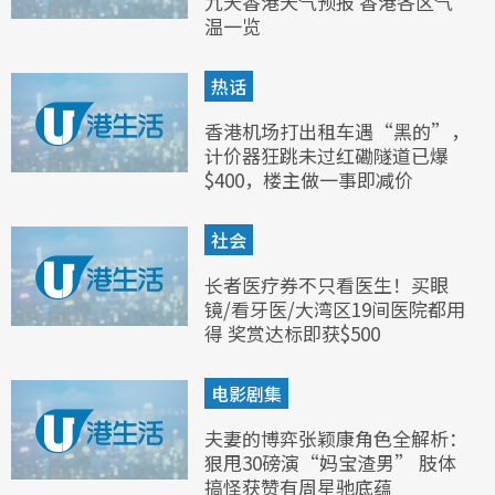
九天香港天气预报 香港各区气
温一览
热话
香港机场打出租车遇“黑的”，
计价器狂跳未过红磡隧道已爆
$400，楼主做一事即减价
社会
长者医疗券不只看医生！买眼
镜/看牙医/大湾区19间医院都用
得 奖赏达标即获$500
电影剧集
夫妻的博弈张颖康角色全解析：
狠甩30磅演“妈宝渣男” 肢体
搞怪获赞有周星驰底蕴