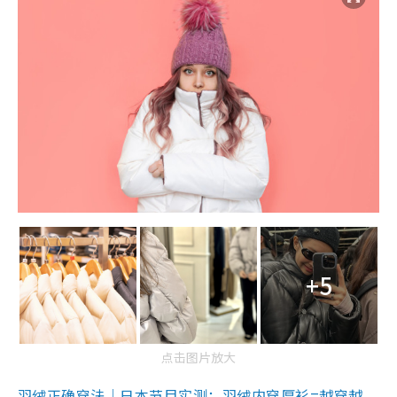
+5
点击图片放大
羽绒正确穿法｜日本节目实测：羽绒内穿厚衫=越穿越