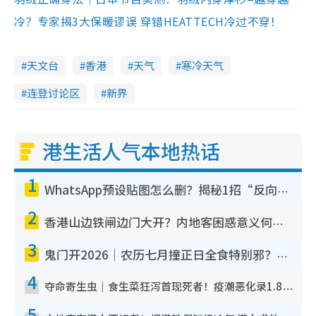
冷？专家揭3大保暖谬误 穿错HEATTECH冷过不穿！
天文台
香港
天气
寒冷天气
连登讨论区
新界
港生活人气本地热话
1
WhatsApp预设贴图怎么删？揭秘1招“反向操作”还原简洁界面 附3步实测教程
2
香港山边铁闸边门大开？内地客困惑意义何在！网友神回复：这种叫法理性防御
3
鬼门开2026｜农历七月撞正日全食特别邪？专家警告切忌做一事！揭4大禁忌+2招保平安
4
夺命寄生虫｜食生菜狂泻首现死者！疫潮恶化录1.8万宗病例 揭洗菜3大谬误
5