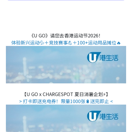
《U GO》请您去香港运动节2026！
体验新兴运动💦＋竞技赛事💪＋100+运动用品摊位🔥
【U GO x CHARGESPOT 夏日消暑企划⚡】
> 打卡即送充电券！限量1000张🔋送完即止 <