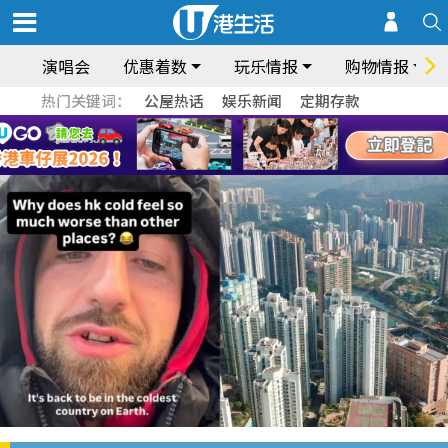
演唱会
优惠着数
玩乐情报
购物情报
热门关键词：
公屋热话
娱乐新闻
定期存款