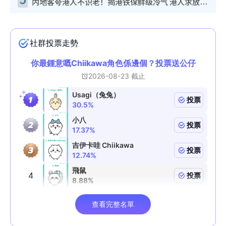
内地客夸港人不识老！揭港铁保鲜级冷气 港人求放过：别投诉