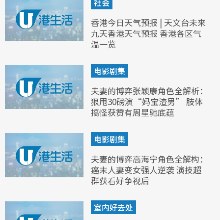
社会
香港今日天气预报 | 天文台未来
九天香港天气预报 香港各区气
温一览
电影剧集
夫妻的博弈张颖康角色全解析：
狠甩30磅演“妈宝渣男” 肢体
搞怪获赞有周星驰底蕴
电影剧集
夫妻的博弈高海宁角色全解构：
癌末人妻变女强人逆袭 演技超
群获看好争视后
室内好去处