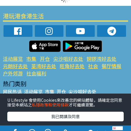
港玩港食港生活
活动展览
市集
开仓
尖沙咀好去处
铜锣湾好去处
元朗好去处
荃湾好去处
旺角好去处
社会
餐厅情报
户外郊游
社会福利
热门类别
网民热话
活动展览
市集
开仓
尖沙咀好去处
铜锣湾好去处
元朗好去处
荃湾好去处
旺角好去处
社会
U Lifestyle 會使用Cookies來改善您的網站體驗，請確定您同意
接受本網站之
私隱政策和使用條款
才可繼續瀏覽。
餐厅情报
户外郊游
热门标签
我已閱讀及同意
#UGO揾好去处
#人气活动推介
#美食社群热话
#亲子玩乐好去处
#ULifestyle应用程式
#限时抢