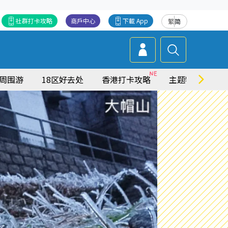
社群打卡攻略
商戶中心
下載 App
繁
简
周围游
18区好去处
香港打卡攻略
主题特集