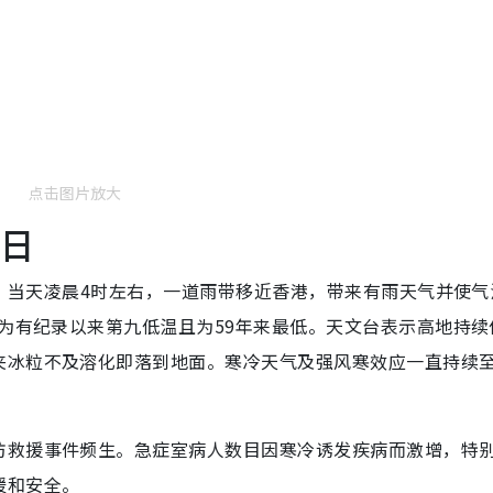
点击图片放大
一日
告，当天凌晨4时左右，一道雨带移近香港，带来有雨天气并使气
，为有纪录以来第九低温且为59年来最低。天文台表示高地持续
夹冰粒不及溶化即落到地面。寒冷天气及强风寒效应一直持续至
防救援事件频生。急症室病人数目因寒冷诱发疾病而激增，特
暖和安全。