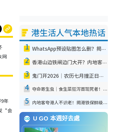
港生活人气本地热话
1
冬
WhatsApp预设贴图怎么删？揭秘1招“反向操作”还原简洁界面 附3步实测教程
众网
2
香港山边铁闸边门大开？内地客困惑意义何在！网友神回复：这种叫法理性防御
3
鬼门开2026｜农历七月撞正日全食特别邪？专家警告切忌做一事！揭4大禁忌+2招保平安
4
夺命寄生虫｜食生菜狂泻首现死者！疫潮恶化录1.8万宗病例 揭洗菜3大谬误
5
9年
内地客夸港人不识老！揭港铁保鲜级冷气 港人求放过：别投诉
发“会
U GO 本週好去處