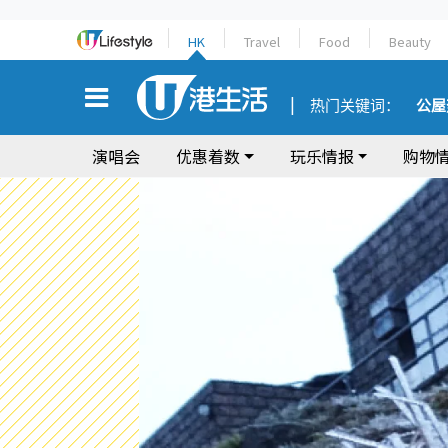
HK
Travel
Food
Beauty
热门关键词：
公屋
演唱会
优惠着数
玩乐情报
购物