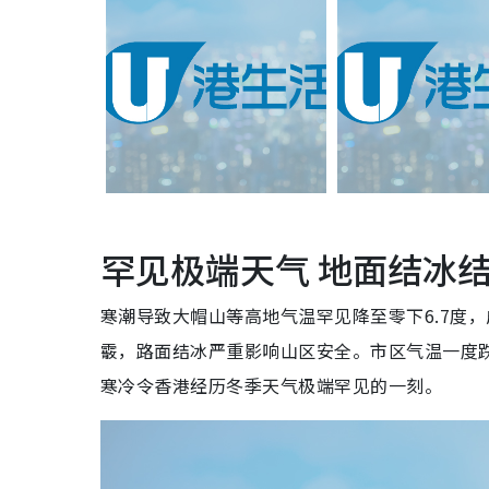
罕见极端天气 地面结冰
寒潮导致大帽山等高地气温罕见降至零下6.7度
霰，路面结冰严重影响山区安全。市区气温一度跌
寒冷令香港经历冬季天气极端罕见的一刻。