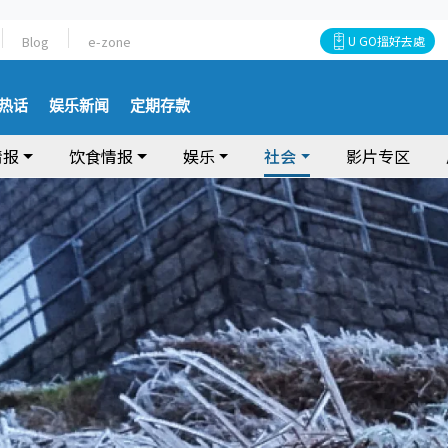
Blog
e-zone
U GO搵好去處
热话
娱乐新闻
定期存款
情报
饮食情报
娱乐
社会
影片专区