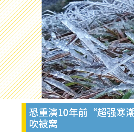
恐重演10年前“超强寒
吹被窝