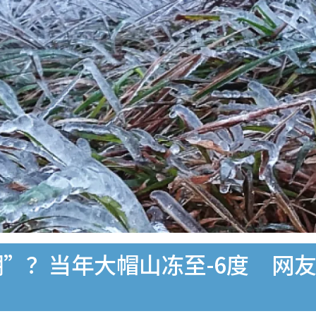
潮”？当年大帽山冻至-6度 网