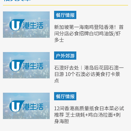
餐厅情报
新加坡第一海南鸡登陆香港！首
间分店必食招牌白切鸡油饭/虾
多士
户外郊游
石澳好去处︱港岛后花园石澳一
日游 10个石澳必访美食打卡景
点
餐厅情报
12间香港高质量抵食日本菜必试
推荐 芝士烧蚝+鸡白汤拉面+刺
身海胆