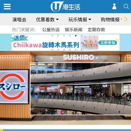
演唱会
优惠着数
玩乐情报
购物情报
热门关键词：
公屋热话
娱乐新闻
定期存款