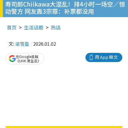
寿司郎Chiikawa大混乱！排4小时一场空／惊
动警方 网友轰3宗罪：补票都没用
首页
生活话题
热话
文:
梁雪盈
2026.01.02
在Google追蹤
用 App 睇文
《UHK 港生活》