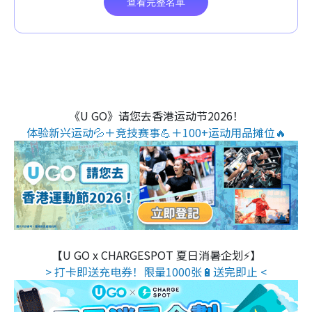
《U GO》请您去香港运动节2026！
体验新兴运动💦＋竞技赛事💪＋100+运动用品摊位🔥
【U GO x CHARGESPOT 夏日消暑企划⚡】
> 打卡即送充电券！限量1000张🔋送完即止 <