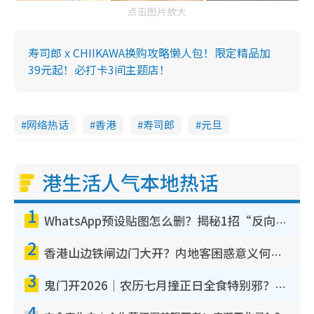
点击图片放大
寿司郎 x CHIIKAWA换购攻略懒人包！限定精品加
39元起！必打卡3间主题店！
网络热话
香港
寿司郎
元旦
港生活人气本地热话
1
WhatsApp预设贴图怎么删？揭秘1招“反向操作”还原简洁界面 附3步实测教程
2
香港山边铁闸边门大开？内地客困惑意义何在！网友神回复：这种叫法理性防御
3
鬼门开2026｜农历七月撞正日全食特别邪？专家警告切忌做一事！揭4大禁忌+2招保平安
4