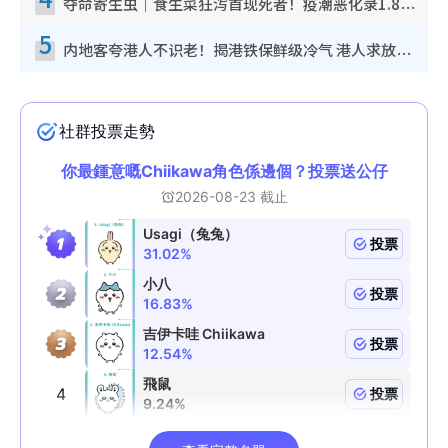
夺命寄生虫｜食生菜狂泻首现死者！疫潮恶化录1.8万宗病例 揭洗菜3大谬误
5
内地客夸港人不识老！揭港铁保鲜级冷气 港人求放过：别投诉