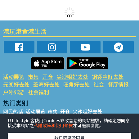
港玩港食港生活
活动展览
市集
开仓
尖沙咀好去处
铜锣湾好去处
元朗好去处
荃湾好去处
旺角好去处
社会
餐厅情报
户外郊游
社会福利
热门类别
网民热话
活动展览
市集
开仓
尖沙咀好去处
铜锣湾好去处
元朗好去处
荃湾好去处
旺角好去处
社会
U Lifestyle 會使用Cookies來改善您的網站體驗，請確定您同意
接受本網站之
私隱政策和使用條款
才可繼續瀏覽。
餐厅情报
户外郊游
热门标签
我已閱讀及同意