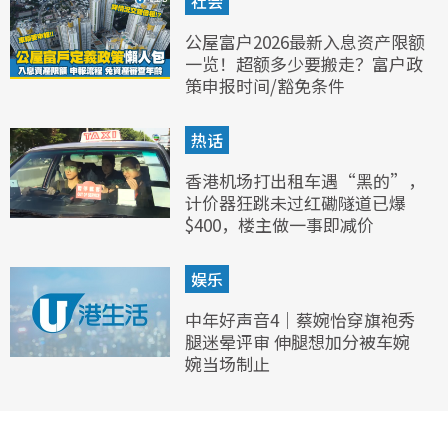
社会
公屋富户2026最新入息资产限额
一览！超额多少要搬走？富户政
策申报时间/豁免条件
热话
香港机场打出租车遇“黑的”，
计价器狂跳未过红磡隧道已爆
$400，楼主做一事即减价
娱乐
中年好声音4｜蔡婉怡穿旗袍秀
腿迷晕评审 伸腿想加分被车婉
婉当场制止