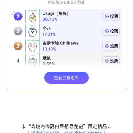
↓“森境奇缘夏日异想寻龙记”限定精品↓