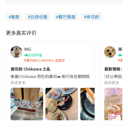
著数
饮食优惠
餐厅情报
寿司郎
更多真实评价
MG
美食
日式料理
著
壽司郎xCHIIKAWA 主題店
壽司郎
壽司郎 Chiikawa 之亂
著數情報：🍣
衝著Chiikawa 而吃的壽司🍣 剛巧有些期間限定新品 實在太好味😋 實在
\可以帶返屋企擺入
阅读更多
阅读更多