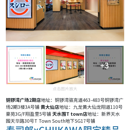
+3
点击图片放大
铜锣湾广场2期店
地址：铜锣湾骆克道463-483号铜锣湾广
场2期3楼3A号铺
黄大仙店
地址：九龙黄大仙龙翔道110号
豪苑3G/F翔盈里5号铺
天水围T town店
地址：新界天水
围天华路30号T Town South地下SG17号铺
寿司郎xCHIIKAWA限定精品