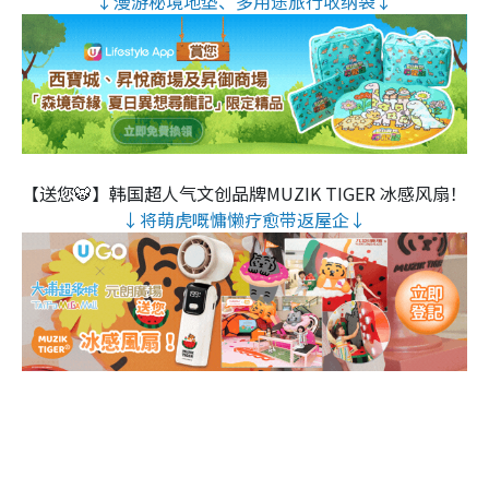
↓漫游秘境地垫、多用途旅行收纳袋↓
【送您🐯】韩国超人气文创品牌MUZIK TIGER 冰感风扇！
↓将萌虎嘅慵懒疗愈带返屋企↓