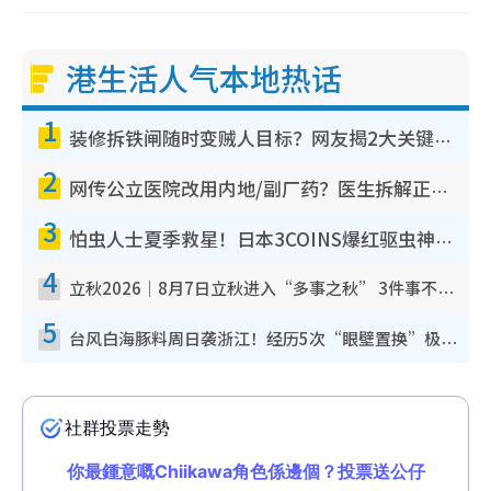
港生活人气本地热话
1
装修拆铁闸随时变贼人目标？网友揭2大关键用途：装新款等于白装？附新旧铁闸分别
2
网传公立医院改用内地/副厂药？医生拆解正副厂分别，揭4类人换药随时出事
3
怕虫人士夏季救星！日本3COINS爆红驱虫神器$45起 1招“全程免触碰”轻松搞定小强
4
立秋2026｜8月7日立秋进入“多事之秋” 3件事不可做！专家教6招开运 清杂物／钱包纳气接好运
5
台风白海豚料周日袭浙江！经历5次“眼壁置换”极罕见 成登陆内地最长途台风