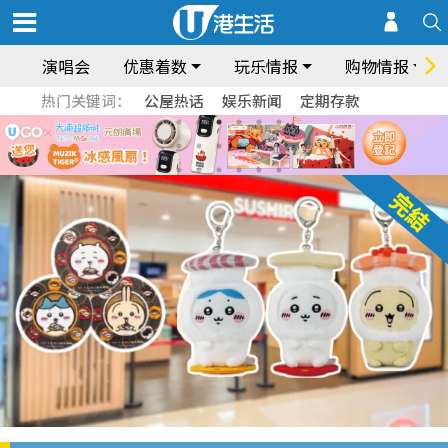
演唱会
优惠着数
玩乐情报
购物情报
热门关键词：
公屋热话
娱乐新闻
定期存款