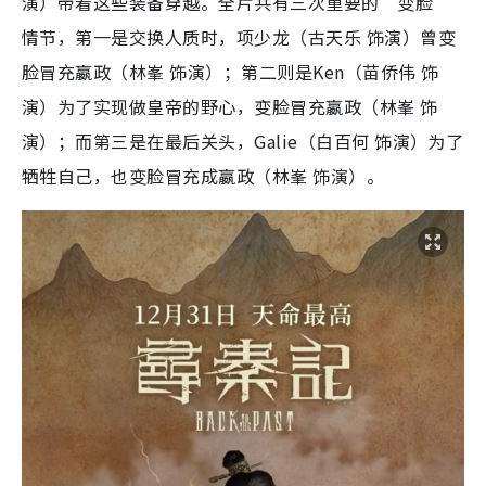
演）带着这些装备穿越。全片共有三次重要的“变脸”
情节，第一是交换人质时，项少龙（古天乐 饰演）曾变
脸冒充嬴政（林峯 饰演）；第二则是Ken（苗侨伟 饰
演）为了实现做皇帝的野心，变脸冒充嬴政（林峯 饰
演）；而第三是在最后关头，Galie（白百何 饰演）为了
牺牲自己，也变脸冒充成嬴政（林峯 饰演）。