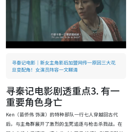
寻秦记电影｜新女主角影后加盟网传一原因三大花
旦变配角！女演员阵容一文睇清
寻秦记电影剧透重点3. 有一
重要角色身亡
Ken（苗侨伟 饰演）的特种部队一行七人穿越回古代
后，与主角群展开了激烈的生死追逐与枪击杀戮战。在