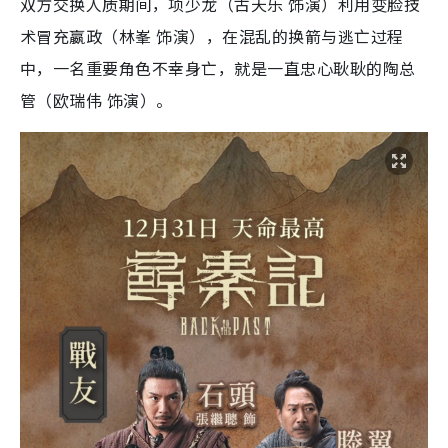
双方交换人质期间，项少龙（古天乐 饰演）利用变脸技
术冒充嬴政（林峯 饰演），在混乱的换箭与逃亡过程
中，一名重要角色不幸身亡，就是一直忠心耿耿的陶总
管（欧瑞伟 饰演）。