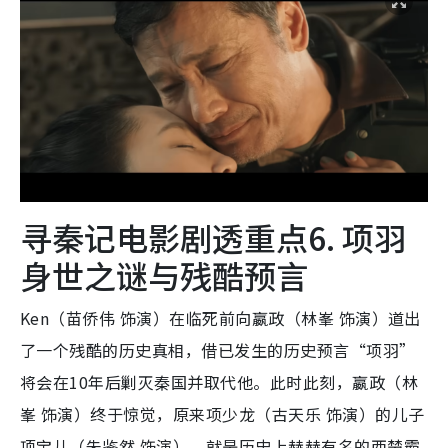
寻秦记电影剧透重点6. 项羽
身世之谜与残酷预言
Ken（苗侨伟 饰演）在临死前向嬴政（林峯 饰演）道出
了一个残酷的历史真相，借已发生的历史预言“项羽”
将会在10年后剿灭秦国并取代他。此时此刻，嬴政（林
峯 饰演）终于惊觉，原来项少龙（古天乐 饰演）的儿子
项宝儿（朱鉴然 饰演），就是历史上赫赫有名的西楚霸