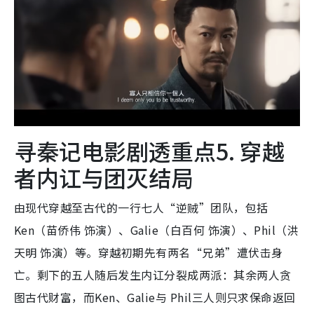
寻秦记电影剧透重点5. 穿越
者内讧与团灭结局
由现代穿越至古代的一行七人“逆贼”团队，包括
Ken（苗侨伟 饰演）、Galie（白百何 饰演）、Phil（洪
天明 饰演）等。穿越初期先有两名“兄弟”遭伏击身
亡。剩下的五人随后发生内讧分裂成两派：其余两人贪
图古代财富，而Ken、Galie与 Phil三人则只求保命返回