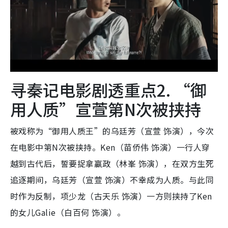
寻秦记电影剧透重点2. “御
用人质”宣萱第N次被挟持
被戏称为“御用人质王”的乌廷芳（宣萱 饰演），今次
在电影中第N次被挟持。Ken（苗侨伟 饰演）一行人穿
越到古代后，誓要捉拿嬴政（林峯 饰演），在双方生死
追逐期间，乌廷芳（宣萱 饰演）不幸成为人质。与此同
时作为反制，项少龙（古天乐 饰演）一方则挟持了Ken
的女儿Galie（白百何 饰演）。