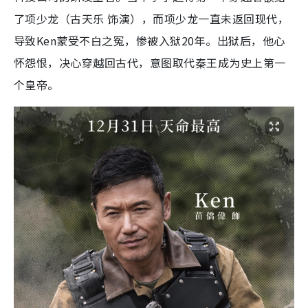
了项少龙（古天乐 饰演），而项少龙一直未返回现代，
导致Ken蒙受不白之冤，惨被入狱20年。出狱后，他心
怀怨恨，决心穿越回古代，意图取代秦王成为史上第一
个皇帝。