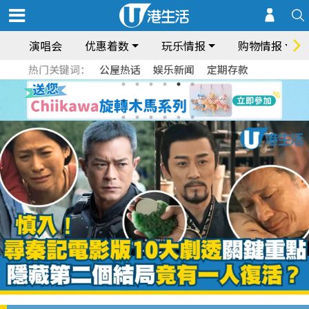
演唱会
优惠着数
玩乐情报
购物情报
热门关键词：
公屋热话
娱乐新闻
定期存款