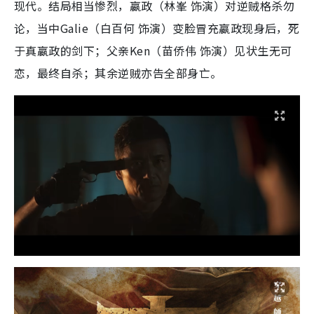
现代。结局相当惨烈，嬴政（林峯 饰演）对逆贼格杀勿
论，当中Galie（白百何 饰演）变脸冒充嬴政现身后，死
于真嬴政的剑下；父亲Ken（苗侨伟 饰演）见状生无可
恋，最终自杀；其余逆贼亦告全部身亡。