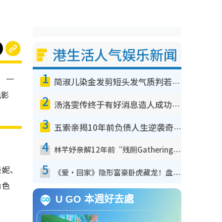
港生活人气娱乐新闻
1
，一
简淑儿染金发剪短头发气质判若两人！吓坏老公麦大力都认不出：“你做什么？”
电影
2
汤洛雯传终于有好消息造人成功！两大细节曝孕味极浓引猜测：大肚婆先会咁！
3
五索亲揭10年前负债人生逆袭奇迹！全靠去一地方转运后即遇上马先生
4
林芊妤亲解12年前“残厕Gathering”真相！高层解约一句话重创尊严，至今拒返TVB
5
羡妮、
《爱·回家》隐形富豪卧虎藏龙！盘点12位财气逼人的有钱艺人：这位美女3亿身家不愁做
角色
U GO 本週好去處