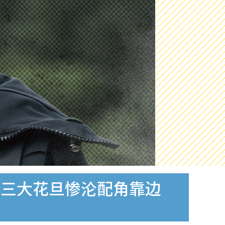
因三大花旦惨沦配角靠边