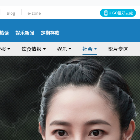
Blog
e-zone
U GO搵好去處
热话
娱乐新闻
定期存款
情报
饮食情报
娱乐
社会
影片专区