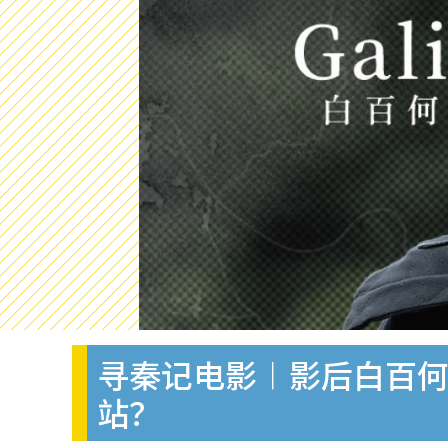
寻秦记电影︱影后白百
站？