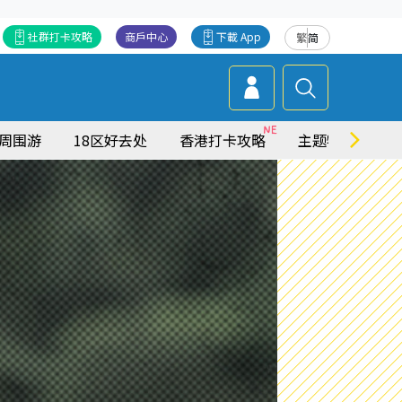
社群打卡攻略
商戶中心
下載 App
繁
简
周围游
18区好去处
香港打卡攻略
主题特集