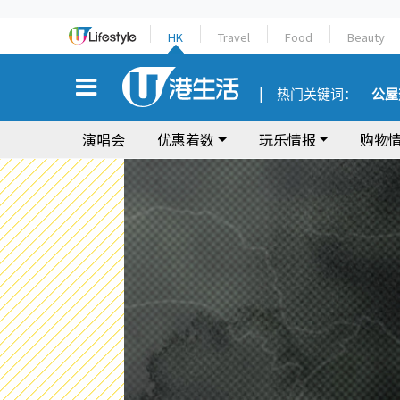
HK
Travel
Food
Beauty
热门关键词：
公屋
演唱会
优惠着数
玩乐情报
购物