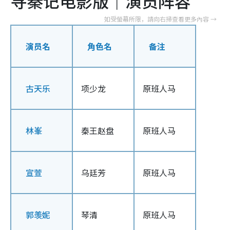
寻秦记电影版｜演员阵容
演员名
角色名
备注
古天乐
项少龙
原班人马
林峯
秦王赵盘
原班人马
宣萱
乌廷芳
原班人马
郭羡妮
琴清
原班人马