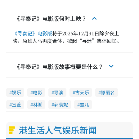
《寻秦记》电影版何时上映？
《寻秦记》电影版
将于2025年12月31日除夕夜上
映，原班人马再度合体，掀起“寻迷”集体回忆。
《寻秦记》电影版故事概要是什么？
娱乐
电影
导演
古天乐
滕丽名
宣萱
林峯
郭羡妮
雪儿
港生活人气娱乐新闻