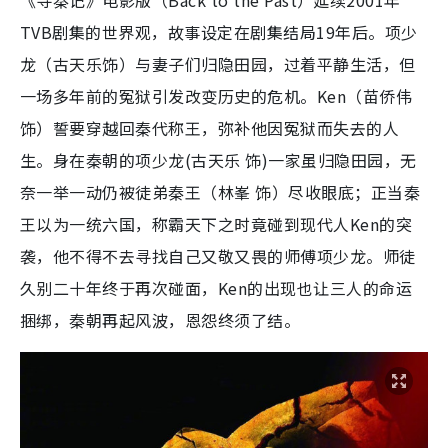
《寻秦记》电影版（Back to the Past）延续2001年
TVB剧集的世界观，故事设定在剧集结局19年后。项少
龙（古天乐饰）与妻子们归隐田园，过着平静生活，但
一场多年前的冤狱引发改变历史的危机。Ken（苗侨伟
饰）誓要穿越回秦代称王，弥补他因冤狱而失去的人
生。身在秦朝的项少龙(古天乐 饰)一家虽归隐田园，无
奈一举一动仍被徒弟秦王（林峯 饰）尽收眼底；正当秦
王以为一统六国，称霸天下之时竟碰到现代人Ken的突
袭，他不得不去寻找自己又敬又畏的师傅项少龙。师徒
久别二十年终于再次碰面，Ken的出现也让三人的命运
捆绑，秦朝再起风波，恩怨终须了结。