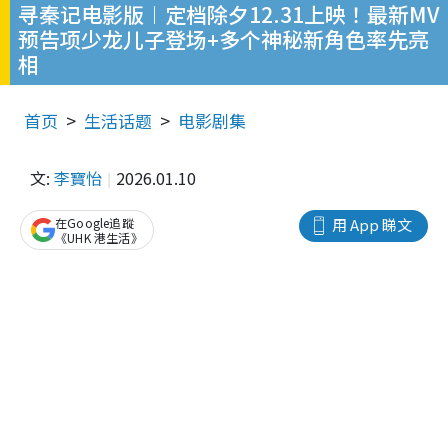
寻秦记电影版︱定档除夕12.31上映！最新MV
预告项少龙儿子登场+多个神秘新角色率先亮
相
首页
生活话题
电影剧集
文:
李寶怡
2026.01.10
在Google追蹤
用 App 睇文
《UHK 港生活》