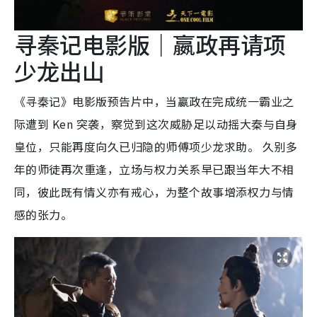
寻秦记电影版｜嬴政再请项
少龙出山
《寻秦记》电影版预告片中，当嬴政在完成统一霸业之
际遭到 Ken 突袭，察觉到这次威胁足以动摇大秦与自身
皇位，只能再度向久已归隐的师傅项少龙求助。 久别多
年的师徒再次重逢，立场与权力关系早已跟当年大不相
同，彼此既有情义亦有戒心，为整个故事增添权力与情
感的张力。