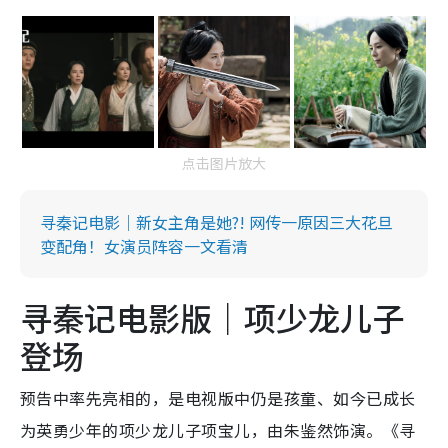
点击图片放大
寻秦记电影｜新女主角是她?! 网传一原因三大花旦
变配角！女演员阵容一文看清
寻秦记电影版｜项少龙儿子
登场
预告中率先亮相的，是电视版中仍是孩童、如今已成长
为英勇少年的项少龙儿子项宝儿，由朱鉴然饰演。《寻