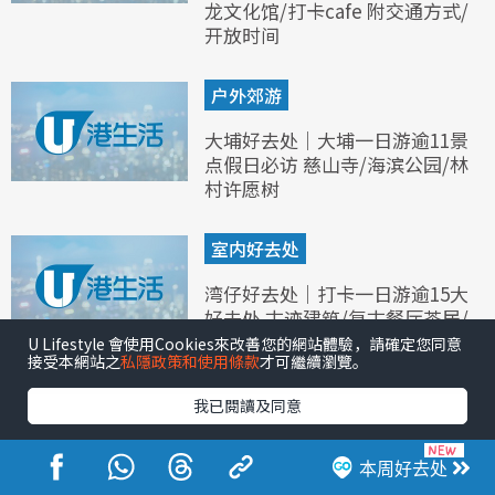
龙文化馆/打卡cafe 附交通方式/
开放时间
户外郊游
大埔好去处｜大埔一日游逾11景
点假日必访 慈山寺/海滨公园/林
村许愿树
室内好去处
湾仔好去处｜打卡一日游逾15大
好去处 古迹建筑/复古餐厅茶居/
拜姻缘石
U Lifestyle 會使用Cookies來改善您的網站體驗，請確定您同意
接受本網站之
私隱政策和使用條款
才可繼續瀏覽。
我已閱讀及同意
本周好去处