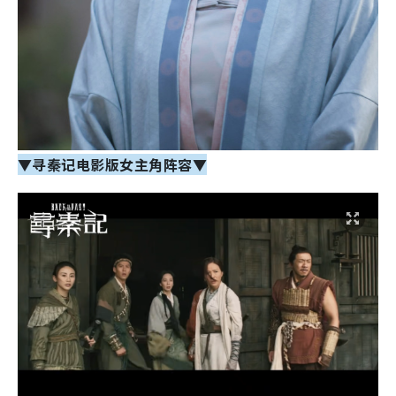
▼寻秦记电影版女主角阵容▼