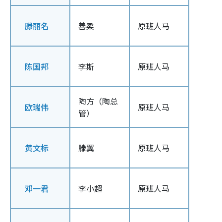
滕丽名
善柔
原班人马
陈国邦
李斯
原班人马
陶方（陶总
欧瑞伟
原班人马
管）
黄文标
滕翼
原班人马
邓一君
李小超
原班人马