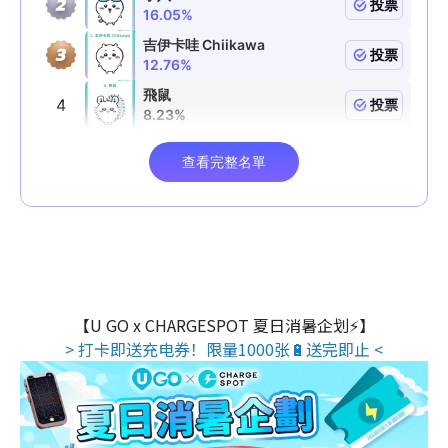
【U GO x CHARGESPOT 夏日消暑企划⚡】
> 打卡即送充电券！限量1000张🔋送完即止 <