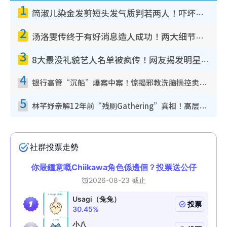
1
简淑儿染金发剪短头发气质判若两人！吓坏老公麦大力都认不出：“你做什么？”
2
汤洛雯传终于有好消息造人成功！两大细节曝孕味极浓引猜测：大肚婆先会咁！
3
8大最没礼貌艺人名单被疯传！网友揭发明星真面目，一致数落这一位是无品天花板？
4
银行高管“沉船”爆案中案！惊揭邪教洗脑操控卖淫被吞600万，幕后黑手讲多错多
5
林芊妤亲解12年前“残厕Gathering”真相！高层解约一句话重创尊严，至今拒返TVB