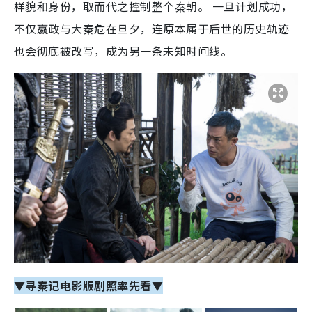
样貌和身份，取而代之控制整个秦朝。 一旦计划成功，
不仅嬴政与大秦危在旦夕，连原本属于后世的历史轨迹
也会彻底被改写，成为另一条未知时间线。
▼寻秦记电影版剧照率先看▼