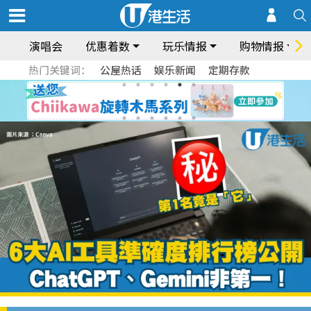
演唱会
优惠着数
玩乐情报
购物情报
热门关键词：
公屋热话
娱乐新闻
定期存款