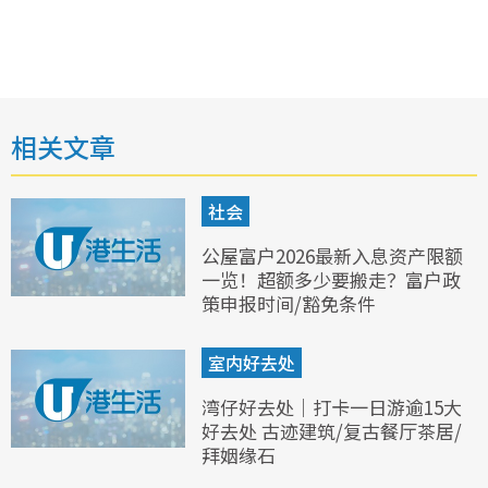
相关文章
社会
公屋富户2026最新入息资产限额
一览！超额多少要搬走？富户政
策申报时间/豁免条件
室内好去处
湾仔好去处｜打卡一日游逾15大
好去处 古迹建筑/复古餐厅茶居/
拜姻缘石