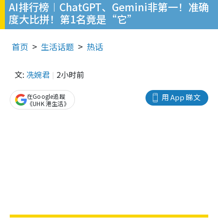
AI排行榜︱ChatGPT、Gemini非第一！准确
度大比拼！第1名竟是“它”
首页
生活话题
热话
文:
冼婉君
2小时前
在Google追蹤
用 App 睇文
《UHK 港生活》