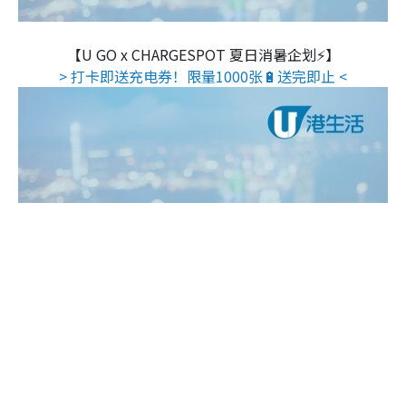
【U GO x CHARGESPOT 夏日消暑企划⚡】
> 打卡即送充电券！限量1000张🔋送完即止 <