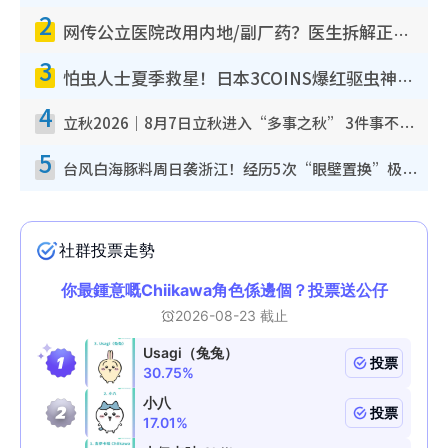
2
网传公立医院改用内地/副厂药？医生拆解正副厂分别，揭4类人换药随时出事
3
怕虫人士夏季救星！日本3COINS爆红驱虫神器$45起 1招“全程免触碰”轻松搞定小强
4
立秋2026｜8月7日立秋进入“多事之秋” 3件事不可做！专家教6招开运 清杂物／钱包纳气接好运
5
台风白海豚料周日袭浙江！经历5次“眼壁置换”极罕见 成登陆内地最长途台风