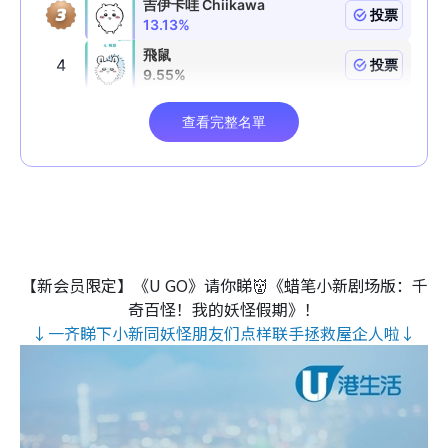
【新会员限定】《U GO》请你睇👹《蜡笔小新剧场版：千
奇百怪！我的妖怪假期》！
↓一齐睇下小新同妖怪朋友们点样联手拯救屋企人啦↓