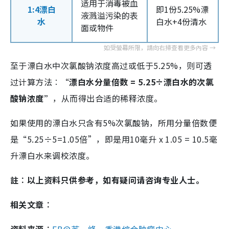
适用于消毒被血
1:4漂白
即1份5.25%漂
液溅溢污染的表
水
白水+4份清水
面或物件
至于漂白水中次氯酸钠浓度高过或低于5.25%，则可透
过计算方法︰“
漂白水分量倍数 = 5.25÷漂白水的次氯
酸钠浓度”
，从而得出合适的稀释浓度。
如果使用的漂白水只含有5%次氯酸钠，所用分量倍数便
是“5.25÷5=1.05倍”，即是用10毫升 x 1.05 = 10.5毫
升漂白水来调校浓度。
註︰以上资料只供参考，如有疑问请咨询专业人士。
相关文章︰