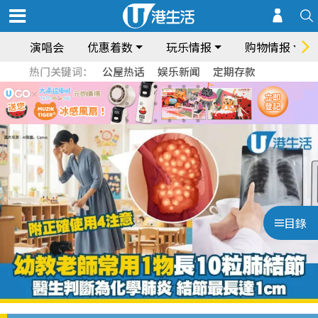
演唱会
优惠着数
玩乐情报
购物情报
热门关键词：
公屋热话
娱乐新闻
定期存款
目錄