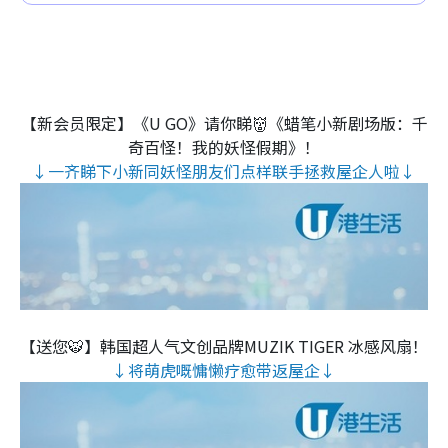
【新会员限定】《U GO》请你睇👹《蜡笔小新剧场版：千
奇百怪！我的妖怪假期》！
↓一齐睇下小新同妖怪朋友们点样联手拯救屋企人啦↓
【送您🐯】韩国超人气文创品牌MUZIK TIGER 冰感风扇！
↓将萌虎嘅慵懒疗愈带返屋企↓