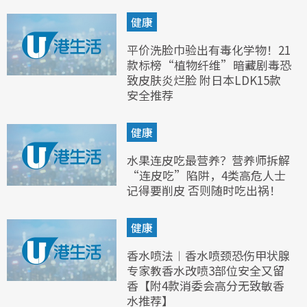
健康
平价洗脸巾验出有毒化学物！21
款标榜“植物纤维”暗藏剧毒恐
致皮肤炎烂脸 附日本LDK15款
安全推荐
健康
水果连皮吃最营养？营养师拆解
“连皮吃”陷阱，4类高危人士
记得要削皮 否则随时吃出祸！
健康
香水喷法︱香水喷颈恐伤甲状腺
专家教香水改喷3部位安全又留
香【附4款消委会高分无致敏香
水推荐】