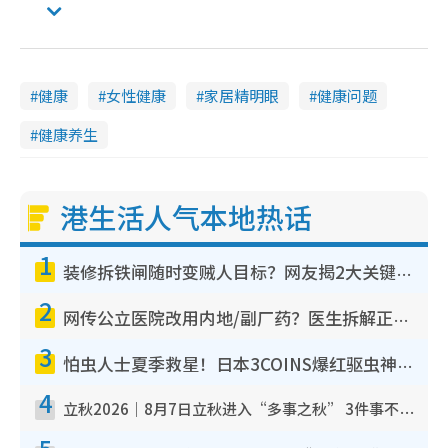
健康
女性健康
家居精明眼
健康问题
健康养生
港生活人气本地热话
1
装修拆铁闸随时变贼人目标？网友揭2大关键用途：装新款等于白装？附新旧铁闸分别
2
网传公立医院改用内地/副厂药？医生拆解正副厂分别，揭4类人换药随时出事
3
怕虫人士夏季救星！日本3COINS爆红驱虫神器$45起 1招“全程免触碰”轻松搞定小强
4
立秋2026｜8月7日立秋进入“多事之秋” 3件事不可做！专家教6招开运 清杂物／钱包纳气接好运