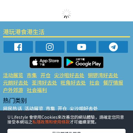
港玩港食港生活
活动展览
市集
开仓
尖沙咀好去处
铜锣湾好去处
元朗好去处
荃湾好去处
旺角好去处
社会
餐厅情报
户外郊游
社会福利
热门类别
网民热话
活动展览
市集
开仓
尖沙咀好去处
铜锣湾好去处
元朗好去处
荃湾好去处
旺角好去处
社会
U Lifestyle 會使用Cookies來改善您的網站體驗，請確定您同意
接受本網站之
私隱政策和使用條款
才可繼續瀏覽。
餐厅情报
户外郊游
热门标签