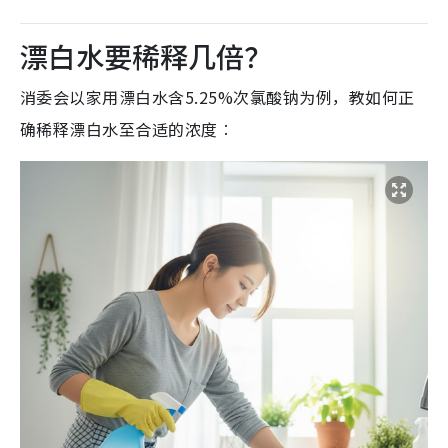
漂白水要稀释几倍？
消委会以家用漂白水含5.25%次氯酸钠为例，教如何正
确稀释漂白水至合适的浓度︰