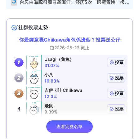
5
台风白海豚料周日袭浙江！经历5次“眼壁置换”极罕见 成登陆内地最长途台风