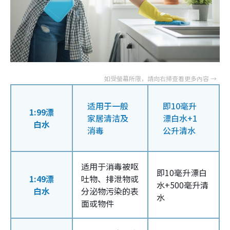
适用于一般
即10毫升
1:99漂
家居清洁及
漂白水+1
白水
消毒
公升清水
适用于消毒被呕
即10毫升漂白
1:49漂
吐物、排泄物或
水+500毫升清
白水
分泌物污染的表
水
面或物件