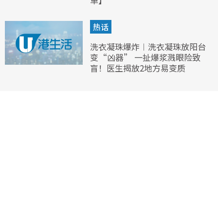
单】
热话
洗衣凝珠爆炸︱洗衣凝珠放阳台
变“凶器” 一扯爆浆溅眼险致
盲！医生揭放2地方易变质