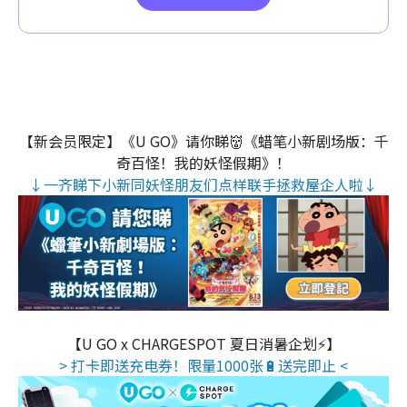
【新会员限定】《U GO》请你睇👹《蜡笔小新剧场版：千
奇百怪！我的妖怪假期》！
↓一齐睇下小新同妖怪朋友们点样联手拯救屋企人啦↓
【U GO x CHARGESPOT 夏日消暑企划⚡】
> 打卡即送充电券！限量1000张🔋送完即止 <