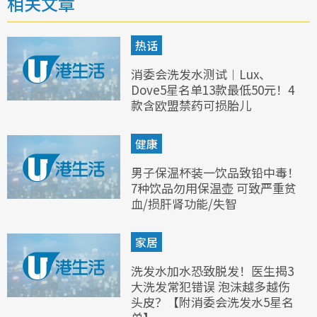
相关文章
热话
消委会洗发水测试︱Lux、
Dove5星名单13款最低50元！4
款含欧盟禁药可损胎儿
健康
男子保温杯装一饮品致铅中毒！
7种饮品勿用保温壶 可致严重贫
血/损肝肾功能/失智
家居
洗发水加水恐致脱发！医生揭3
大洗发常犯错误 泡沫越多越伤
头皮？【附消委会洗发水5星名