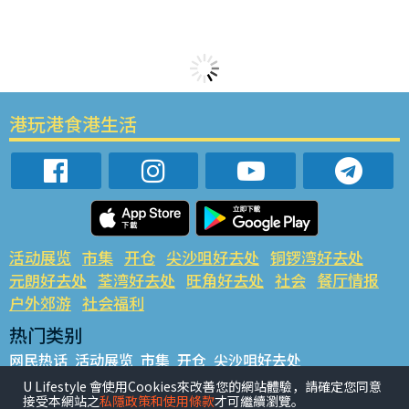
港玩港食港生活
活动展览
市集
开仓
尖沙咀好去处
铜锣湾好去处
元朗好去处
荃湾好去处
旺角好去处
社会
餐厅情报
户外郊游
社会福利
热门类别
网民热话
活动展览
市集
开仓
尖沙咀好去处
铜锣湾好去处
元朗好去处
荃湾好去处
旺角好去处
社会
U Lifestyle 會使用Cookies來改善您的網站體驗，請確定您同意
接受本網站之
私隱政策和使用條款
才可繼續瀏覽。
餐厅情报
户外郊游