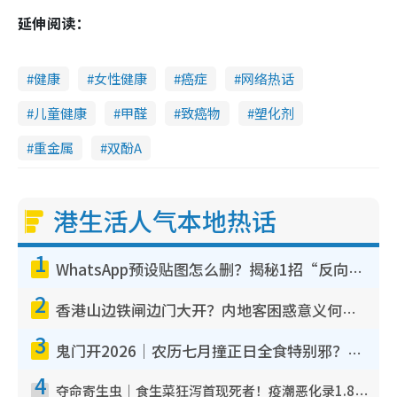
延伸阅读：
健康
女性健康
癌症
网络热话
儿童健康
甲醛
致癌物
塑化剂
重金属
双酚A
港生活人气本地热话
1
WhatsApp预设贴图怎么删？揭秘1招“反向操作”还原简洁界面 附3步实测教程
2
香港山边铁闸边门大开？内地客困惑意义何在！网友神回复：这种叫法理性防御
3
鬼门开2026｜农历七月撞正日全食特别邪？专家警告切忌做一事！揭4大禁忌+2招保平安
4
夺命寄生虫｜食生菜狂泻首现死者！疫潮恶化录1.8万宗病例 揭洗菜3大谬误