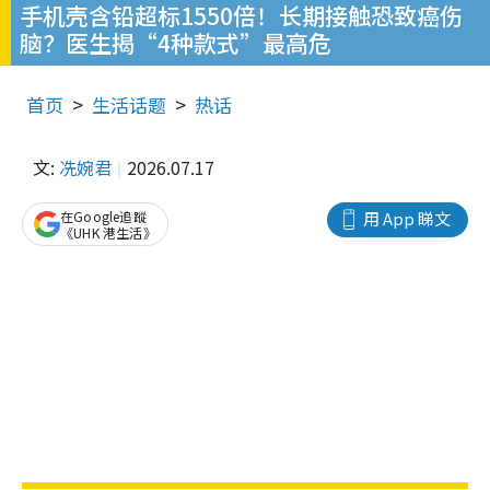
手机壳含铅超标1550倍！长期接触恐致癌伤
脑？医生揭“4种款式”最高危
首页
生活话题
热话
文:
冼婉君
2026.07.17
在Google追蹤
用 App 睇文
《UHK 港生活》