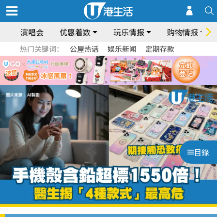
演唱会
优惠着数
玩乐情报
购物情报
热门关键词：
公屋热话
娱乐新闻
定期存款
目錄