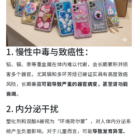
1. 慢性中毒与致癌性：
铅、镉、汞等重金属在体内难以代谢，会长期累积并损
害多个器官。尤其镉和多环芳烃已被证实具有高度致癌
风险，长期暴露
可能导致严重的器官病变，甚至肾功能
衰竭
。
2. 内分泌干扰
塑化剂和双酚A被视为“环境荷尔蒙”，对人体内分泌系
统产生负面影响。对于儿童而言，可能
导致发育异常、