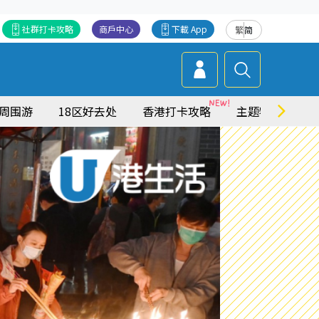
社群打卡攻略
商戶中心
下載 App
繁
简
周围游
18区好去处
香港打卡攻略
主题特集