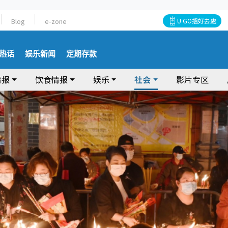
Blog
e-zone
U GO搵好去處
热话
娱乐新闻
定期存款
情报
饮食情报
娱乐
社会
影片专区