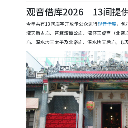
观音借库2026｜13间
今年共有13间庙宇开放予公众进行
观音借库
，包
湾天后古庙、筲箕湾谭公庙、湾仔玉虚宫（北帝
庙、深水埗三太子及北帝庙、深水埗天后庙，以