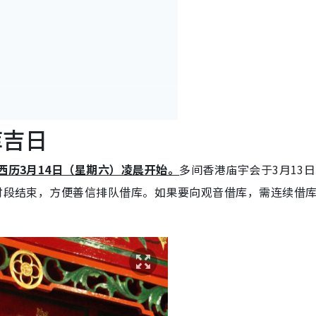
库吉日
西历3月14日（星期六）凌晨开始。
多间香港庙宇会于3月13
同时段结束，方便善信排队借库。如果要向观音借库，需连续借