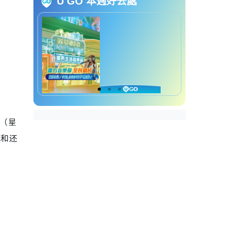
U GO 本週好去處
观音借库2026｜借库步骤
观音借库｜宜忌及注意事项
观音借库｜还库祭祀物品
观音借库｜还库步骤
日（星
库和还