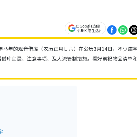
在Google追蹤
《UHK 港生活》
6年马年的观音借库（农历正月廿六）在公历3月14日，不少庙
看借库宜忌、注意事项、及人流管制措施。看好祭祀物品清单
宇