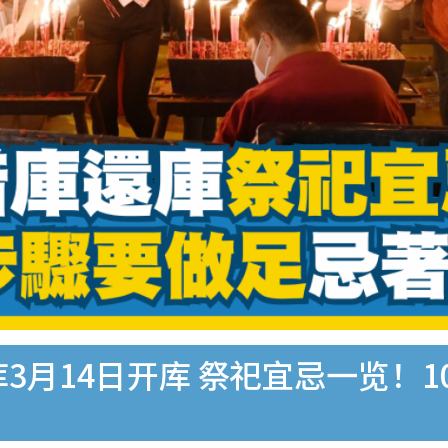
库3月14日开库 祭祀宜忌一览！