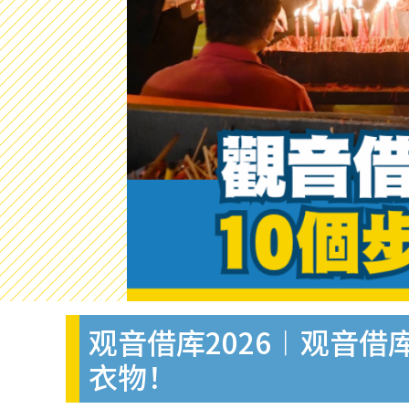
观音借库2026︱观音借
衣物！