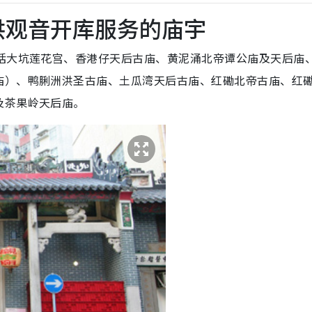
提供观音开库服务的庙宇
括大坑莲花宫、香港仔天后古庙、黄泥涌北帝谭公庙及天后庙
庙）、鸭脷洲洪圣古庙、土瓜湾天后古庙、红磡北帝古庙、红
及茶果岭天后庙。