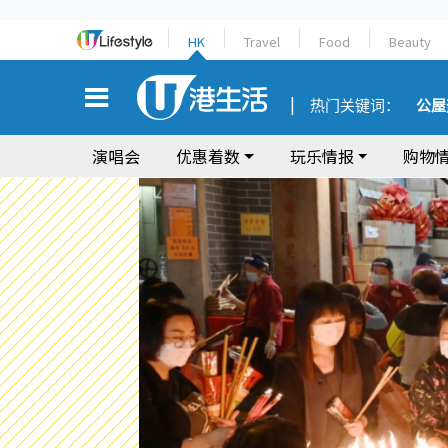
HK
Travel
Food
Beauty
热门关键词：
公屋
演唱会
优惠着数
玩乐情报
购物