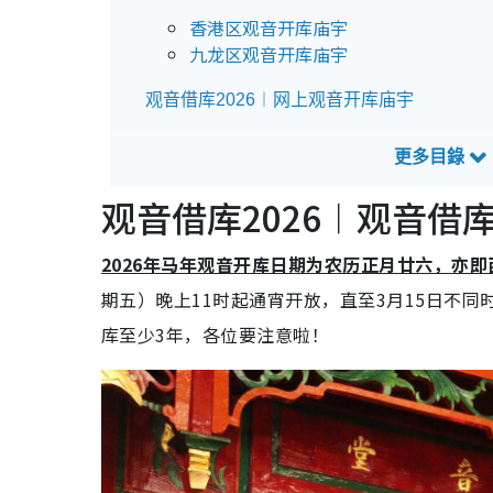
香港区观音开库庙宇
九龙区观音开库庙宇
观音借库2026︱网上观音开库庙宇
观音借库2026｜祭祀物品
观音借库2026｜借库步骤
观音借库2026︱观音借
观音借库｜宜忌及注意事项
2026年马年观音开库日期为农历正月廿六，亦即
观音借库｜还库祭祀物品
期五）晚上11时起通宵开放，直至3月15日不
库至少3年，各位要注意啦！
观音借库｜还库步骤