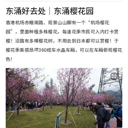
东涌好去处｜东涌樱花园
香港机场赤鱲南路、观景山山脚有一个“机场樱花
园”，里面种植多株樱花，每逢花季市民可入内打卡赏
樱！沿路有多棵樱花树，不用去到日本都可以赏樱！于
樱花季乘搭昂坪360缆车水晶车厢，可以在车厢俯视樱花
色！