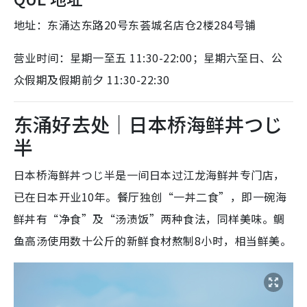
地址：
东涌达东路20号东荟城名店仓2楼284号铺
营业时间：星期一至五 11:30-22:00；星期六至日、公
众假期及假期前夕 11:30-22:30
东涌好去处｜日本桥海鲜丼つじ
半
日本桥海鲜丼つじ半是一间日本过江龙海鲜丼专门店，
已在日本开业10年。餐厅独创“一丼二食”，即一碗海
鲜丼有“净食”及“汤渍饭”两种食法，同样美味。鲷
鱼高汤使用数十公斤的新鲜食材熬制8小时，相当鲜美。