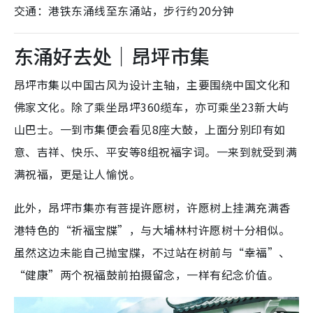
交通：港铁东涌线至东涌站，步行约20分钟
东涌好去处｜昂坪市集
昂坪市集以中国古风为设计主轴，主要围绕中国文化和
佛家文化。除了乘坐昂坪360缆车，亦可乘坐23新大屿
山巴士。一到市集便会看见8座大鼓，上面分别印有如
意、吉祥、快乐、平安等8组祝福字词。一来到就受到满
满祝福，更是让人愉悦。
此外，昂坪市集亦有菩提许愿树，许愿树上挂满充满香
港特色的“祈福宝牒”，与大埔林村许愿树十分相似。
虽然这边未能自己抛宝牒，不过站在树前与“幸福”、
“健康”两个祝福鼓前拍摄留念，一样有纪念价值。