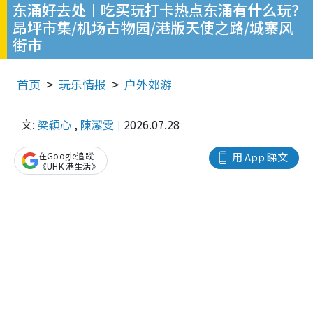
东涌好去处︱吃买玩打卡热点东涌有什么玩？
昂坪市集/机场古物园/港版天使之路/城寨风
街市
首页
玩乐情报
户外郊游
文:
梁穎心
,
陳潔雯
2026.07.28
在Google追蹤
用 App 睇文
《UHK 港生活》