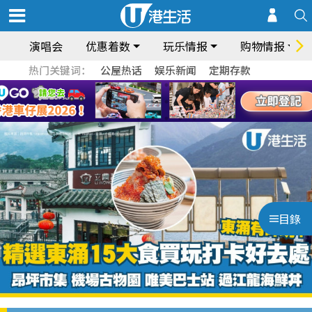
演唱会
优惠着数
玩乐情报
购物情报
热门关键词：
公屋热话
娱乐新闻
定期存款
目錄