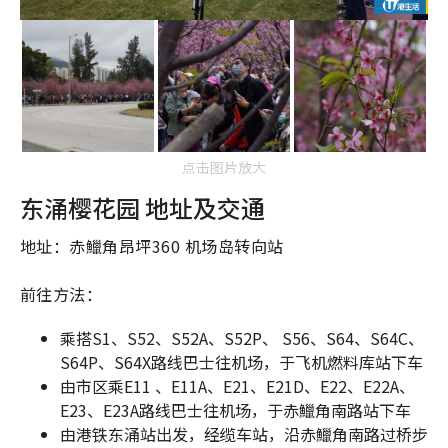
点击图片放大
东涌樱花园 地址及交通
地址：赤鱲角昂坪360 机场岛转向站
前往方法：
乘搭S1、S52、S52A、S52P、 S56、S64、S64C、
S64P、S64X路线巴士往机场，于飞机燃料库站下车
由市区乘E11 、E11A、E21、E21D、E22、E22A、
E23、E23A路线巴士往机场，于赤鱲角南路站下车
由港铁东涌站出发，经缆车站，沿赤鱲角南路过桥步