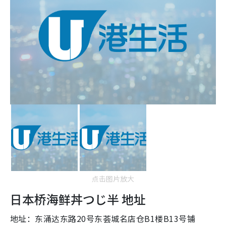
点击图片放大
日本桥海鲜丼つじ半 地址
地址：
东涌达东路20号东荟城名店仓B1楼B13号铺