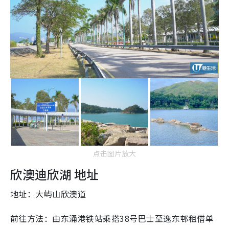
点击图片放大
欣澳迪欣湖 地址
地址：大屿山欣澳道
前往方法：由东涌港铁站乘搭38号巴士至逸东邨租借单