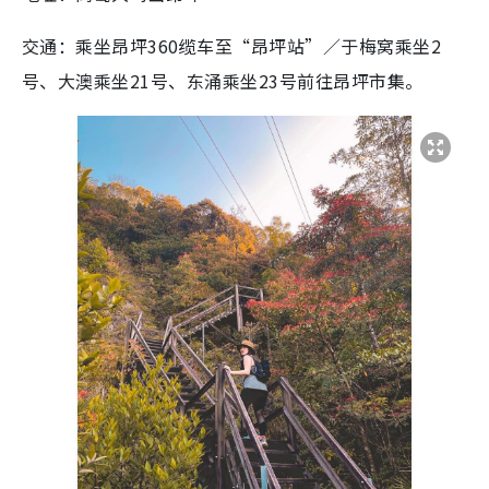
交通：乘坐昂坪360缆车至“昂坪站”／于梅窝乘坐2
号、大澳乘坐21号、东涌乘坐23号前往昂坪市集。