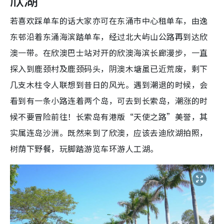
欣湖
若喜欢踩单车的话大家亦可在东涌市中心租单车，由逸
东邨沿着东涌海滨踏单车，经过北大屿山公路再到达欣
澳一带。在欣澳巴士站对开的欣澳海滨长廊漫步，一直
探入到鹿颈村及鹿颈码头，阴澳木塘虽已近荒废，剩下
几支木柱令人联想到昔日的风光。遇到潮退的时候，会
看到有一条小路连着两个岛，可去到长索岛，潮涨的时
候不要冒险前往！长索岛有港版“天使之路”美誉，其
实属连岛沙洲。既然来到了欣澳，应该去迪欣湖拍照，
树荫下野餐，玩脚踏游览车环游人工湖。