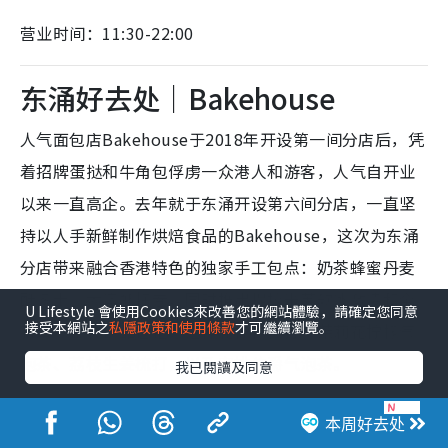
营业时间：11:30-22:00
东涌好去处｜Bakehouse
人气面包店Bakehouse于2018年开设第一间分店后，凭
着招牌蛋挞和牛角包俘虏一众港人和游客，人气自开业
以来一直高企。去年就于东涌开设第六间分店，一直坚
持以人手新鲜制作烘焙食品的Bakehouse，这次为东涌
分店带来融合香港特色的独家手工包点：奶茶蜂蜜丹麦
酥多士、大澳虾籽卷，同时推出提拉米苏软冰激凌和全
U Lifestyle 會使用Cookies來改善您的網站體驗，請確定您同意
接受本網站之
私隱政策和使用條款
才可繼續瀏覽。
新四款罐装饮品包括：洛神花柠檬梳打、茉莉花柠檬气
泡茶、荔枝生姜梳打，以及蜜桃伯爵气泡茶。
我已閱讀及同意
本周好去处