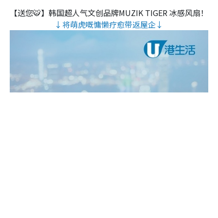
【送您🐯】韩国超人气文创品牌MUZIK TIGER 冰感风扇！
↓将萌虎嘅慵懒疗愈带返屋企↓