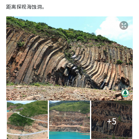
距离探视海蚀洞。
+5