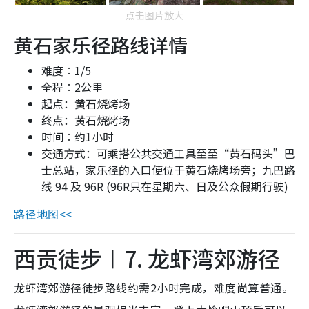
点击图片放大
黄石家乐径路线详情
难度︰
1/5
全程︰
2
公里
起点：黄石烧烤场
终点：黄石烧烤场
时间︰约
1
小时
交通方式：可乘搭公共交通工具至至“黄石码头”巴
士总站，家乐径的入口便位于黄石烧烤场旁；九巴路
线 94 及 96R (96R只在星期六、日及公众假期行驶)
路径地图<<
西贡徒步︱7. 龙虾湾郊游径
龙虾湾郊游径徒步路线约需2小时完成，难度尚算普通。