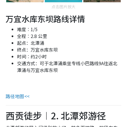
点击图片放大
万宜水库东坝路线详情
难度︰1
/5
全程︰
2.8 公里
起点：北潭涌
终点：万宜水库东坝
时间︰约2小时
交通方式：可于北潭涌乘坐专线小巴路线
9A
往返北
潭涌与万宜水库东坝
路径地图<<
西贡徒步︱2. 北潭郊游径