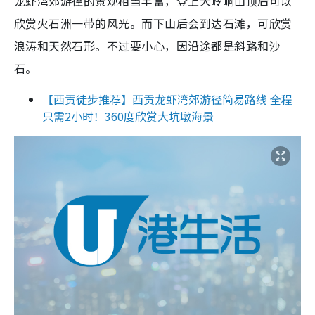
龙虾湾郊游径的景观相当丰富，登上大岭峒山顶后可以
欣赏火石洲一带的风光。而下山后会到达石滩，可欣赏
浪涛和天然石形。不过要小心，因沿途都是斜路和沙
石。
【西贡徒步推荐】西贡龙虾湾郊游径简易路线 全程
只需2小时！360度欣赏大坑墩海景