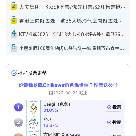
2
人夫集团｜Klook套票/优先订票/公开售票抢票攻略！附票价.购票连结.场地座位表
3
香港室内好去处︱逾35大够冷气室内好去处推荐 室内活动免费避雨无惧下雨
4
KTV推荐2026︱全港13大卡拉OK好去处！最低36元起 日语歌都有！(附地址+收费详情)
5
小熊维尼100周年快闪店登陆又一城 重现百亩森林经典场景／独家限定盲盒登场／专属DIY香水