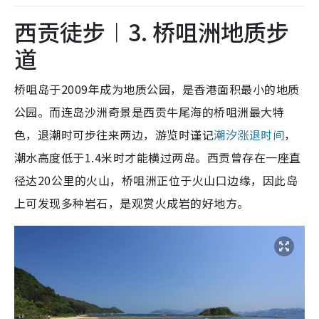
西贡徒步︱3. 桥咀洲地质步
道
桥咀岛于2009年成为地质公园，是香港面积最小的地质
公园。而连岛沙洲奇景是西贡牛尾海的桥咀洲最大特
色，退潮时可步往来两边，游览时谨记
潮汐涨退时间
，
潮水高度低于
1.4
米时才能横过两岛。西贡曾存在一座直
径达
20
公里的火山，桥咀洲正位于火山口边缘，因此岛
上可发现多种岩石，是观赏火成岩的好地方。