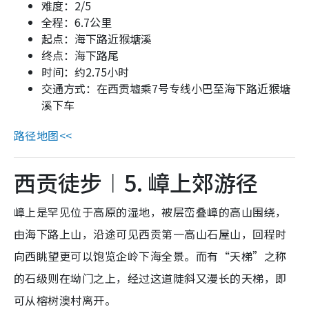
难度：2/5
全程：6.7公里
起点：海下路近猴塘溪
终点：海下路尾
时间：约2.75小时
交通方式：在西贡墟乘7号专线小巴至海下路近猴塘
溪下车
路径地图<<
西贡徒步︱5. 嶂上郊游径
嶂上是罕见位于高原的湿地，被层峦叠嶂的高山围绕，
由海下路上山，沿途可见西贡第一高山石屋山，回程时
向西眺望更可以饱览企岭下海全景。而有“天梯”之称
的石级则在坳门之上，经过这道陡斜又漫长的天梯，即
可从榕树澳村离开。