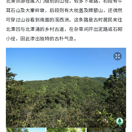
北潭郊游径属入门级别的山径，较多下坡路，初段有牛
耳石山及大輋岭墩，后段则有大枕盖及牌额山，还偶然
可穿过山谷看到南面的滘西洲。这条路是古时居民来往
北潭凹与北潭涌的乡村古道，在杂草间开出泥路或石砌
小径，因此渗出独特的古朴气息。