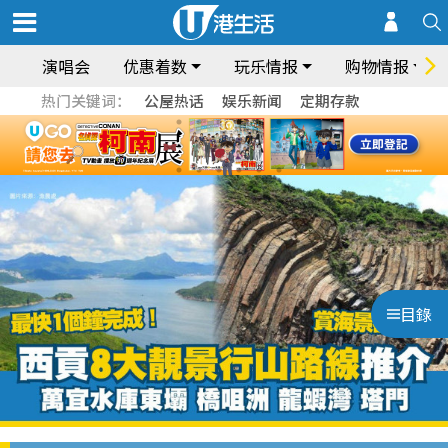
演唱会
优惠着数
玩乐情报
购物情报
热门关键词：
公屋热话
娱乐新闻
定期存款
目錄