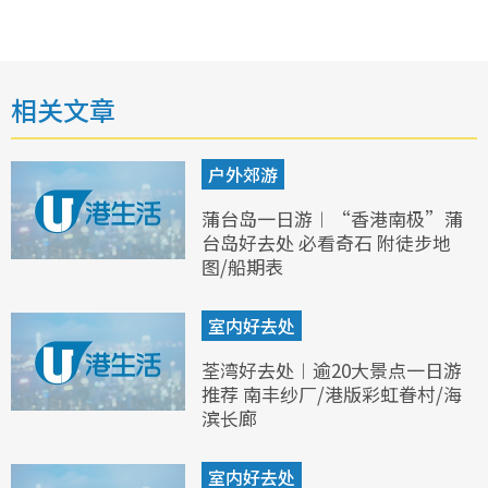
相关文章
户外郊游
蒲台岛一日游︱“香港南极”蒲
台岛好去处 必看奇石 附徒步地
图/船期表
室内好去处
荃湾好去处︱逾20大景点一日游
推荐 南丰纱厂/港版彩虹眷村/海
滨长廊
室内好去处