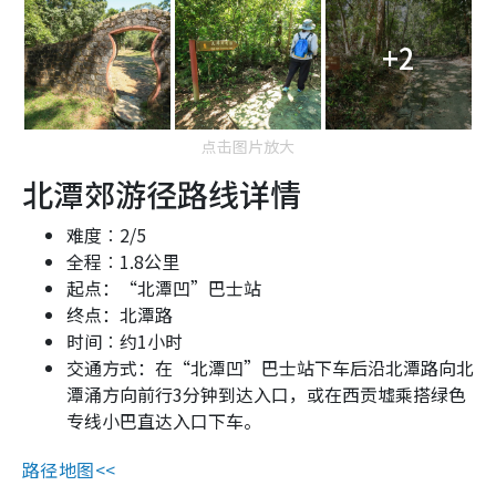
+2
点击图片放大
北潭郊游径路线详情
难度︰
2/5
全程︰1.8
公里
起点：“北潭凹”巴士站
终点：北潭路
时间︰约
1
小时
交通方式：在“北潭凹”巴士站下车后沿北潭路向北
潭涌方向前行3分钟到达入口，或在西贡墟乘搭绿色
专线小巴直达入口下车。
路径地图<<