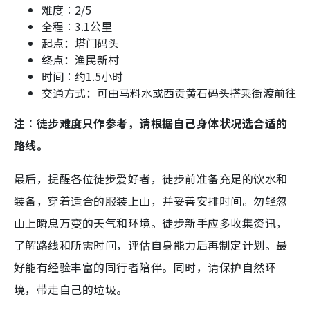
难度︰2
/5
全程︰3.1
公里
起点：塔门码头
终点：渔民新村
时间︰约1.5
小时
交通方式：可由马料水或西贡黄石码头搭乘街渡前往
注︰徒步难度只作参考，请根据自己身体状况选合适的
路线。
最后，提醒各位徒步爱好者，徒步前准备充足的饮水和
装备，穿着适合的服装上山，并妥善安排时间。勿轻忽
山上瞬息万变的天气和环境。徒步新手应多收集资讯，
了解路线和所需时间，评估自身能力后再制定计划。最
好能有经验丰富的同行者陪伴。同时，请保护自然环
境，带走自己的垃圾。