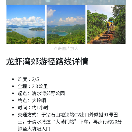
点击图片放大
龙虾湾郊游径路线详情
难度︰2
/5
全程︰
2.3
公里
起点：清水湾郊野公园
终点：大岭峒
时间︰约1
小时
交通方式：于钻石山地铁站C2出口外乘搭91号巴
士，于清水湾道“大坳门站”下车，再步行约20分
钟至大坑墩入口