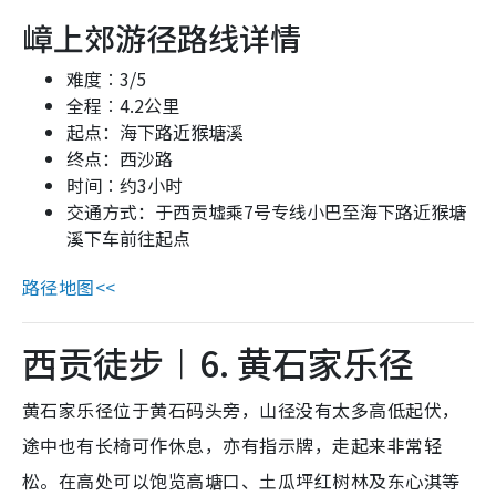
嶂上郊游径路线详情
难度︰3
/5
全程︰4.2
公里
起点：海下路近猴塘溪
终点：西沙路
时间︰约
3
小时
交通方式：于西贡墟乘7号专线小巴至海下路近猴塘
溪下车前往起点
路径地图<<
西贡徒步︱6. 黄石家乐径
黄石家乐径位于黄石码头旁，山径没有太多高低起伏，
途中也有长椅可作休息，亦有指示牌，走起来非常轻
松。在高处可以饱览高塘口、土瓜坪红树林及东心淇等