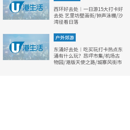
西环好去处︱一日游15大打卡好
去处 艺里坊壁画街/钟声泳棚/沙
湾径看日落
户外郊游
东涌好去处︱吃买玩打卡热点东
涌有什么玩？昂坪市集/机场古
物园/港版天使之路/城寨风街市