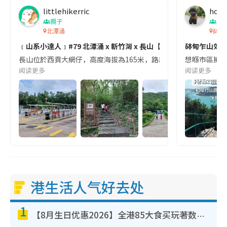
littlehikerric
hois
親子
香
北潭涌
砵甸
﹝山系小達人﹞#79 北潭涌 x 斬竹灣 x 長山【西貢】
砵甸乍山郊遊
長山位於西貢大網仔，高度海拔為165米，路段是往來鯽魚湖、北潭涌與斬竹灣
想喺市區擁抱
阅读更多
阅读更多
港生活人气好去处
1
【8月生日优惠2026】全港85大食买玩著数攻略 自助餐/火锅放题同行免费＋诚品/DONKI送现金券