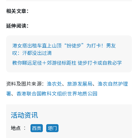
相关文章：
延伸阅读：
港女搭出租车直上山顶“扮徒步”为打卡！男友
叹：汗都没出过滴
教你睇远足径＋郊游径标距柱 徒步打卡或自救必学
资料及图片来源：
渔农处
、
旅游发展局
、
渔农自然护理
署
、
香港联合国教科文组织世界地质公园
活动资讯
地点
西贡
塔门