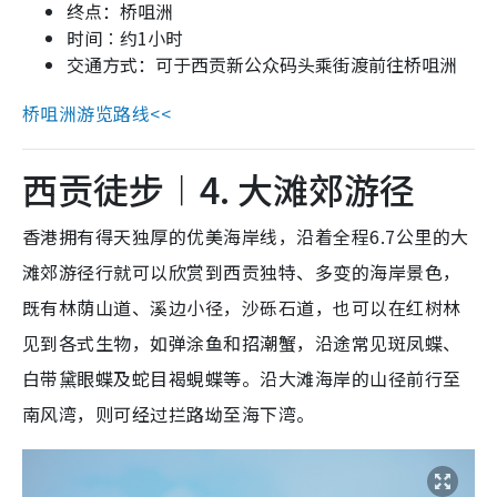
终点：桥咀洲
时间︰约
1
小时
交通方式：可于西贡新公众码头乘街渡前往桥咀洲
桥咀洲游览路线<<
西贡徒步︱4. 大滩郊游径
香港拥有得天独厚的优美海岸线，沿着全程6.7公里的大
滩郊游径行就可以欣赏到西贡独特、多变的海岸景色，
既有林荫山道、溪边小径，沙砾石道，也可以在红树林
见到各式生物，如弹涂鱼和招潮蟹，沿途常见斑凤蝶、
白带黛眼蝶及蛇目褐蜆蝶等。沿大滩海岸的山径前行至
南风湾，则可经过拦路坳至海下湾。