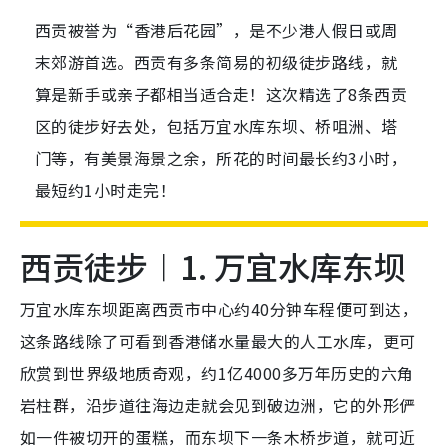
西贡被誉为“香港后花园”，是不少港人假日或周
末郊游首选。西贡有多条简易的初级徒步路线，就
算是新手或亲子都相当适合走！这次精选了8条西贡
区的徒步好去处，包括万宜水库东坝、桥咀洲、塔
门等，有美景海景之余，所花的时间最长约3小时，
最短约1小时走完！
西贡徒步︱1. 万宜水库东坝
万宜水库东坝距离西贡市中心约
40
分钟车程便可到达，
这条路线除了可看到香港储水量最大的人工水库，更可
欣赏到世界级地质奇观，约
1
亿
4000
多万年历史的六角
岩柱群，沿步道往海边走就会见到破边洲，它的外形俨
如一件被切开的蛋糕，而东坝下一条木桥步道，就可近