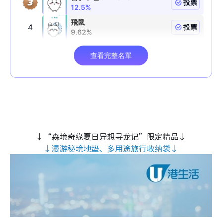
↓“森境奇缘夏日异想寻龙记”限定精品↓
↓漫游秘境地垫、多用途旅行收纳袋↓