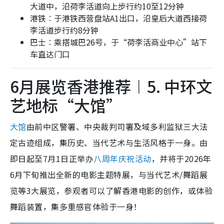
大道中，沿荷李活道向上步行约10至12分钟
港铁︰于港铁西营盘站A1出口，沿皇后大道西接荷
李活道步行约8分钟
巴士︰乘搭城巴26号，于“荷李活商业中心”站下
车直达门口
6月展览香港推荐︱5. 中环文
艺地标“大馆”
大馆
由前中区警署、中央裁判司署及域多利监狱三大法
定古迹组成，集历史、当代艺术与生活风格于一身。由
即日起至7月1日正举办
八周年庆祝活动
，并将于2026年
6月下旬推出全新的电影主题特展，与当代艺术/舞蹈展
览等3大展览，参观者可以了解香港电影的创作，或体验
舞蹈装置，集多重感官体验于一身！