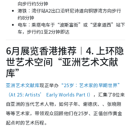
向步行约5分钟
港铁︰湾仔站A2出口沿轩尼诗道向铜锣湾方向步行
约8分钟
电车︰乘搭电车于“波斯富街”或“坚拿道西”站下
车，步行约1至2分钟即达
6月展览香港推荐︱4. 上环隐
世艺术空间“亚洲艺术文献
库”
亚洲艺术文献库
现正举办
“25岁︰艺术家的早期世界”
（At 25: Artists’ Early Worlds Part I）
，汇集了8位来
自亚洲的当代艺术人物，如何子年、谢德庆、、张晓刚
等等艺术家，带领观众回顾他们在25岁、正值创作黄金
起点时的艺术历程。