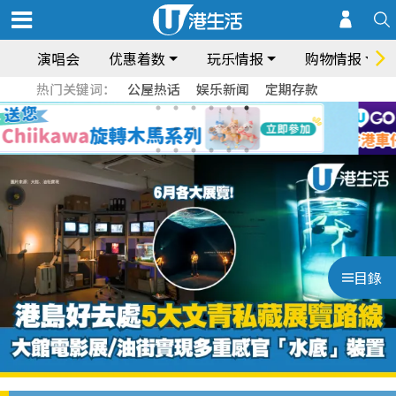
演唱会
优惠着数
玩乐情报
购物情报
热门关键词：
公屋热话
娱乐新闻
定期存款
目錄