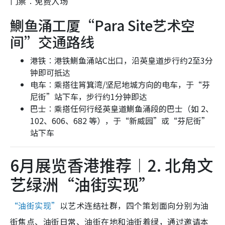
门票︰免费入场
鰂鱼涌工厦“Para Site艺术空
间”交通路线
港铁︰港铁鰂鱼涌站C出口，沿英皇道步行约2至3分
钟即可抵达
电车︰乘搭往筲箕湾/坚尼地城方向的电车，于“芬
尼街”站下车，步行约1分钟即达
巴士︰乘搭任何行经英皇道鰂鱼涌段的巴士（如 2、
102、606、682 等），于“新威园”或“芬尼街”
站下车
6月展览香港推荐︱2. 北角文
艺绿洲“油街实现”
“油街实现”
以艺术连结社群，四个策划面向分别为油
街焦点、油街日常、油街在地和油街着绿，通过邀请本