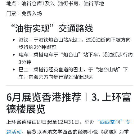
地点︰油街仓库1及2、油街书房、油街草地
门票︰免费入场
“油街实现”交通路线
港铁︰于港铁炮台山站A出口，过沿油街向下坡方向
步行约2分钟即可
电车︰乘搭电车于“炮台山”站下车，沿油街步行约
3分钟
巴士︰乘搭行经英皇道的巴士，于“炮台山站”下
车，向海旁方向步行穿过油街即达
6月展览香港推荐︱3. 上环富
德楼展览
上环富德楼由即日起至12月31日，举办
“西西空间”专
题活动
。展览以香港文学西西的经典小说《我城》为重