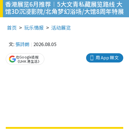
香港展览6月推荐︱5大文青私藏展览路线 大
馆3D沉浸影院/北角梦幻浴场/大馆8周年特展
首页
玩乐情报
活动展览
文:
張詩朗
2026.08.05
在Google追蹤
用 App 睇文
《UHK 港生活》