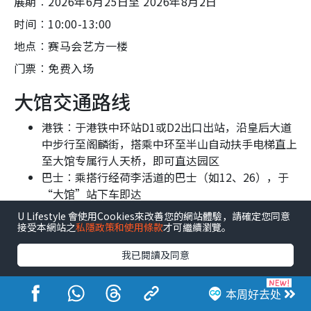
展期︰2026年6月25日至 2026年8月2日
时间︰10:00-13:00
地点︰赛马会艺方一楼
门票︰免费入场
大馆交通路线
港铁︰于港铁中环站D1或D2出口出站，沿皇后大道
中步行至阁麟街，搭乘中环至半山自动扶手电梯直上
至大馆专属行人天桥，即可直达园区
巴士︰乘搭行经荷李活道的巴士（如12、26），于
“大馆”站下车即达
U Lifestyle 會使用Cookies來改善您的網站體驗，請確定您同意
注︰以上资料只供参考。
接受本網站之
私隱政策和使用條款
才可繼續瀏覽。
我已閱讀及同意
延伸阅读︰
本周好去处