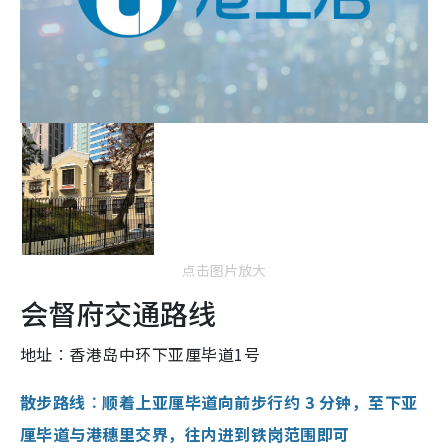
点击图片放大
会督府交通路线
地址︰香港岛中环下亚厘毕道1号
散步路线︰顺着上亚厘毕道向前步行约 3 分钟，至下亚
厘毕道与港穗里交界，往内进到铁岗范围即可