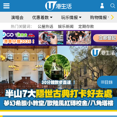
演唱会
优惠着数
玩乐情报
购物情报
热门关键词：
公屋热话
娱乐新闻
定期存款
目錄