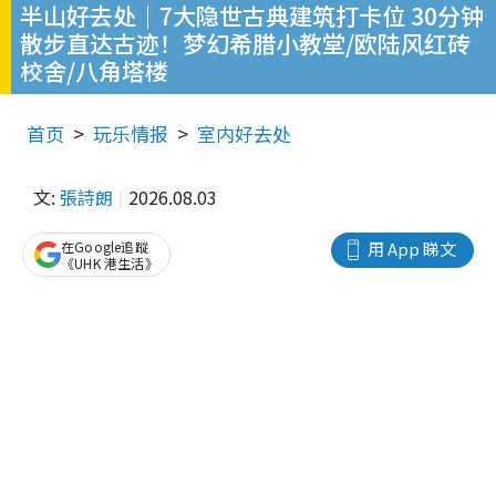
半山好去处｜7大隐世古典建筑打卡位 30分钟
散步直达古迹！梦幻希腊小教堂/欧陆风红砖
校舍/八角塔楼
首页
玩乐情报
室内好去处
文:
張詩朗
2026.08.03
在Google追蹤
用 App 睇文
《UHK 港生活》