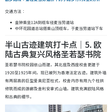
交通方法︰
金钟乘坐12A到缆车径麦当劳道站
中环花园道总站搭乘山顶缆车，于麦当劳道站下车
半山古迹建筑打卡点｜5. 欧
陆古典复兴风格圣若瑟书院
圣若瑟书院校园依山而建，其北座及西座校舍更建于
1920至1925年间，现已被列为香港法定古迹。建筑外墙
有两层高的巨型爱奥尼亚柱式，校舍内亦有用九个柱拱
修筑而成的游廊及舍利安拿式山墙，建筑充满欧陆风格
和古典的细节。