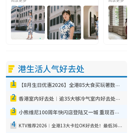
阅读更多
阅读更多
港生活人气好去处
1
【8月生日优惠2026】全港85大食买玩著数攻略 自助餐/火锅放题同行免费＋诚品/DONKI送现金券
2
香港室内好去处︱逾35大够冷气室内好去处推荐 室内活动免费避雨无惧下雨
3
小熊维尼100周年快闪店登陆又一城 重现百亩森林经典场景／独家限定盲盒登场／专属DIY香水
4
KTV推荐2026︱全港13大卡拉OK好去处！最低36元起 日语歌都有！(附地址+收费详情)