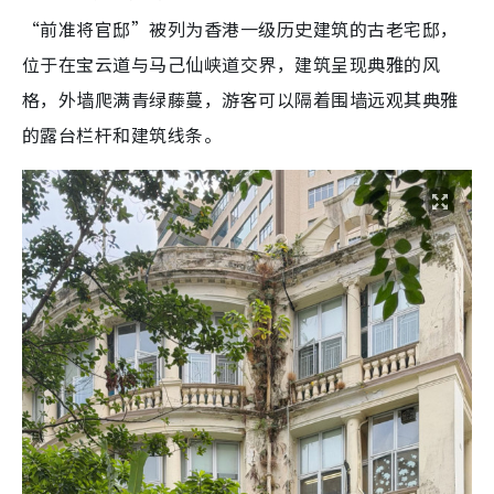
“前准将官邸”被列为香港一级历史建筑的古老宅邸，
位于在宝云道与马己仙峡道交界，建筑呈现典雅的风
格，外墙爬满青绿藤蔓，游客可以隔着围墙远观其典雅
的露台栏杆和建筑线条。