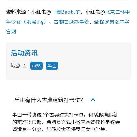
资料来源︰
小红书@
一隻Baob.羊
、小红书@
北京二环中
年少女（港漂ing）
、
古物古迹办事处
、
圣保罗男女中学
官网
活动资讯
地点
中环
半山
半山有什么古典建筑打卡位？
半山一带隐藏7个古典建筑打卡位，包括爬满藤蔓
的前准将官邸、希腊复兴式小教堂基督教科学教会
香港第一分会、红砖校舍圣保罗男女中学等。