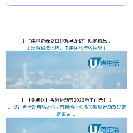
↓“森境奇缘夏日异想寻龙记”限定精品↓
↓漫游秘境地垫、多用途旅行收纳袋↓
↓ 【免费送】香港运动节2026电子门票！↓
↓ 设过百运动用品摊位 / 可现场体验多项新颖运动及观赏
赛事🔥 ↓