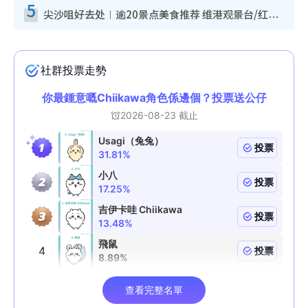
5
尖沙咀好去处︱逾20景点美食推荐 维港观景台/红磡古迹/九龙公园/室内游乐场