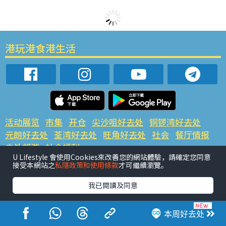
港玩港食港生活
活动展览
市集
开仓
尖沙咀好去处
铜锣湾好去处
元朗好去处
荃湾好去处
旺角好去处
社会
餐厅情报
户外郊游
社会福利
U Lifestyle 會使用Cookies來改善您的網站體驗，請確定您同意
热门类别
接受本網站之
私隱政策和使用條款
才可繼續瀏覽。
网民热话
活动展览
市集
开仓
尖沙咀好去处
我已閱讀及同意
铜锣湾好去处
元朗好去处
荃湾好去处
旺角好去处
社会
餐厅情报
户外郊游
本周好去处
热门标签