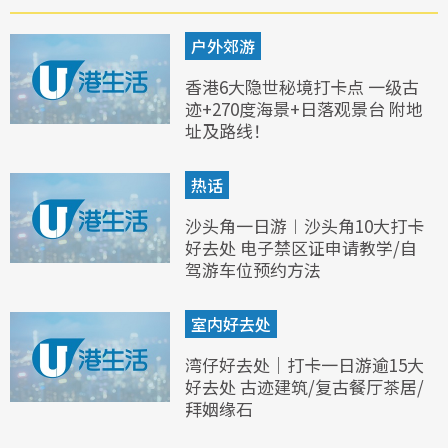
户外郊游
香港6大隐世秘境打卡点 一级古
迹+270度海景+日落观景台 附地
址及路线！
热话
沙头角一日游︱沙头角10大打卡
好去处 电子禁区证申请教学/自
驾游车位预约方法
室内好去处
湾仔好去处｜打卡一日游逾15大
好去处 古迹建筑/复古餐厅茶居/
拜姻缘石