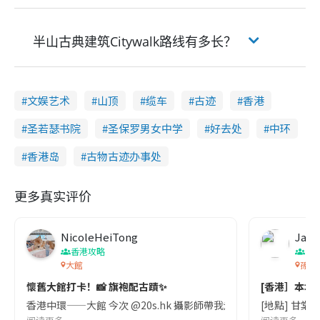
半山古典建筑Citywalk路线有多长？
文娱艺术
山顶
缆车
古迹
香港
圣若瑟书院
圣保罗男女中学
好去处
中环
香港岛
古物古迹办事处
更多真实评价
NicoleHeiTong
Jacq
香港攻略
香
大館
孫中
懷舊大館打卡！📸 旗袍配古蹟✨
[香港］本地
香港中環——大館 今次 @20s.hk 攝影師帶我走訪的外拍地點之
[地點] 甘