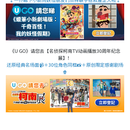
《U GO》请您去【名侦探柯南TV动画播放30周年纪念
展】！
还原经典名场面📹＋30位角色同框📸＋原创限定感谢剧场
🍿