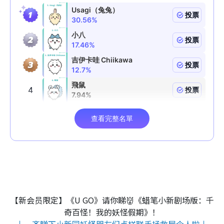
【新会员限定】《U GO》请你睇👹《蜡笔小新剧场版：千
奇百怪！我的妖怪假期》！
↓一齐睇下小新同妖怪朋友们点样联手拯救屋企人啦↓