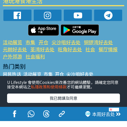
港玩港食港生活
活动展览
市集
开仓
尖沙咀好去处
铜锣湾好去处
元朗好去处
荃湾好去处
旺角好去处
社会
餐厅情报
户外郊游
社会福利
热门类别
网民热话
活动展览
市集
开仓
尖沙咀好去处
铜锣湾好去处
元朗好去处
荃湾好去处
旺角好去处
社会
U Lifestyle 會使用Cookies來改善您的網站體驗，請確定您同意
接受本網站之
私隱政策和使用條款
才可繼續瀏覽。
餐厅情报
户外郊游
热门标签
我已閱讀及同意
#UGO揾好去处
#人气活动推介
#美食社群热话
#亲子玩乐好去处
#ULifestyle应用程式
#限时抢
本周好去处
#UJetso礼物放送
#ULifestyle商户中心
#著数
#网络热话