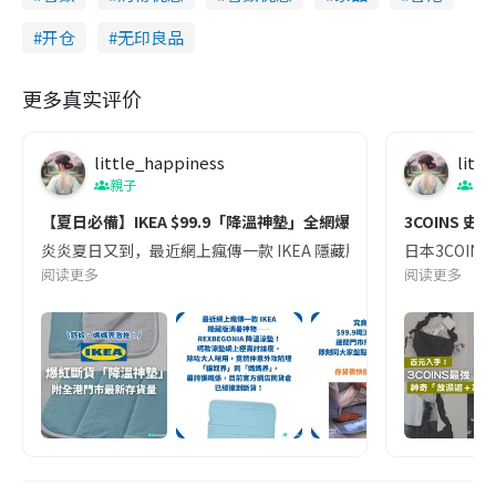
开仓
无印良品
更多真实评价
little_happiness
litt
親子
日
【夏日必備】IKEA $99.9「降溫神墊」全網爆紅斷貨！貓奴、
3COIN
炎炎夏日又到，最近網上瘋傳一款 IKEA 隱藏版消暑神物——RE
日本3COI
阅读更多
阅读更多