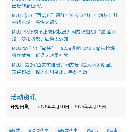
出贵族高级感？
MUJI $18“百洁布”爆红！外表似纸巾？网友实测
去锈水垢：后悔太迟买
MUJI 化妆袋不止装化妆品？网友揭$188“最强用
法”变相机袋：后悔太迟知
MUJI终于出“痛袋”！$258透明Tote Bag被抢爆
粉丝激赞：低调大容量神物
MUJI $22鲨鱼夹被嫌贵？网友反驳2大必买原因：
夹得超稳！惊人耐用度用几年都不断
活动资讯
开始日期
2026年4月10日 - 2026年4月19日
著数
购物优惠
著数优惠
家品
香港