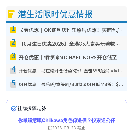
港生活限时优惠情报
1
长者优惠｜OK便利店推乐悠咭优惠！买面包/牛奶/保健品拍卡即减
2
【8月生日优惠2026】全港85大食买玩著数攻略 自助餐/火锅放题同行免费＋诚品/DONKI送现金券
3
开仓优惠｜铜锣湾MICHAEL KORS开仓低至17折！直击$500起买手袋/钱包/鞋款 必买经典Jet Set系列
4
开仓优惠｜马拉松开仓低至3折！直击$99起买adidas／New Balance／Puma鞋款 STANLEY保温杯劈价至$119起
5
厨具优惠｜普乐氏/意美厨/Buffalo厨具低至3折！$89起买煎锅/炒锅/个人锅 同场小家电激减至$99起