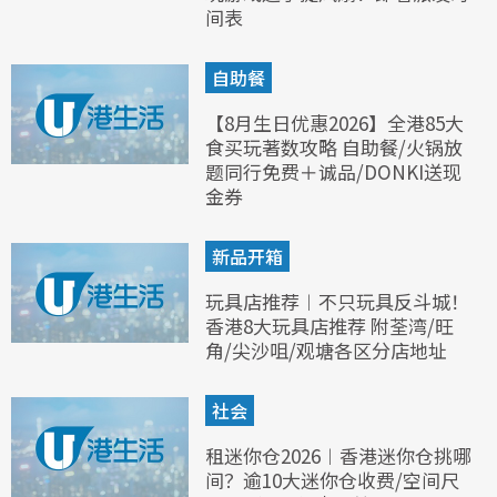
间表
自助餐
【8月生日优惠2026】全港85大
食买玩著数攻略 自助餐/火锅放
题同行免费＋诚品/DONKI送现
金券
新品开箱
玩具店推荐︱不只玩具反斗城！
香港8大玩具店推荐 附荃湾/旺
角/尖沙咀/观塘各区分店地址
社会
租迷你仓2026︱香港迷你仓挑哪
间？逾10大迷你仓收费/空间尺