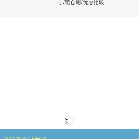
寸/租仓期/优惠比较