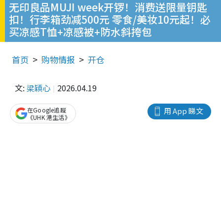
无印良品MUJI week开锣！消费送限量钥匙
扣！行李箱劲减500元 零食/美妆10元起！必
买凉感T恤+凉感被+防水斜挎包
首页
购物情报
开仓
文:
梁穎心
2026.04.19
在Google追蹤
用 App 睇文
《UHK 港生活》