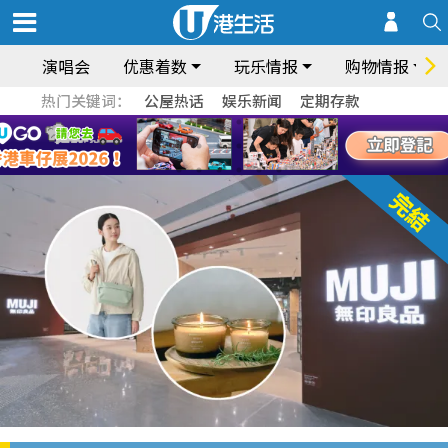
演唱会
优惠着数
玩乐情报
购物情报
热门关键词：
公屋热话
娱乐新闻
定期存款