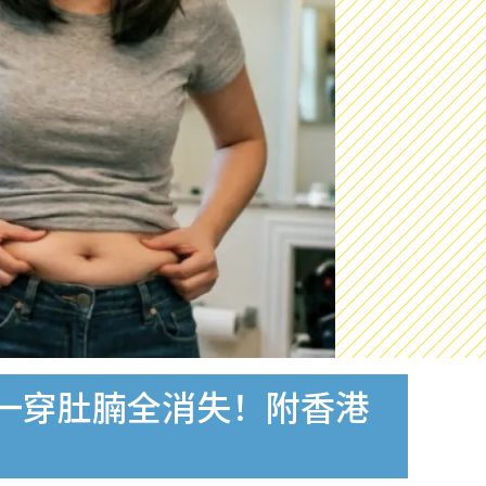
测一穿肚腩全消失！附香港