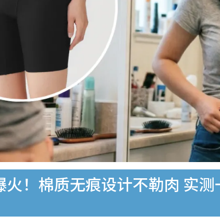
裤爆火！棉质无痕设计不勒肉 实