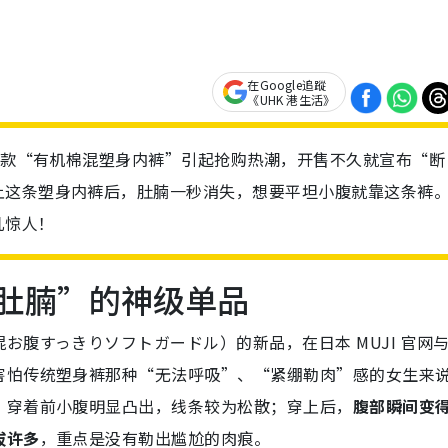
在Google追蹤
《UHK 港生活》
出一款“有机棉混塑身内裤”引起抢购热潮，开售不久就宣布“断
上这条塑身内裤后，肚腩一秒消失，想要平坦小腹就靠这条裤
几惊人！
小肚腩”的神级单品
お腹すっきりソフトガードル）的新品，在日本 MUJI 官网
害怕传统塑身裤那种“无法呼吸”、“紧绷勒肉”感的女生来
，穿着前小腹明显凸出，线条较为松散；穿上后，
腹部瞬间变
拔许多
，重点是没有勒出尴尬的肉痕。