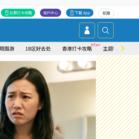
社群打卡攻略
商戶中心
下載 App
繁
简
周围游
18区好去处
香港打卡攻略
主题特集