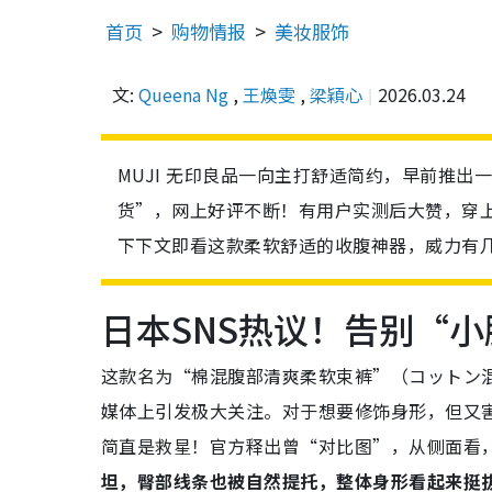
首页
购物情报
美妆服饰
文:
Queena Ng
,
王煥雯
,
梁穎心
2026.03.24
MUJI 无印良品一向主打舒适简约，早前推
货”，网上好评不断！有用户实测后大赞，穿
下下文即看这款柔软舒适的收腹神器，威力有
日本SNS热议！告别“
这款名为“棉混腹部清爽柔软束裤”（コットン混
媒体上引发极大关注。对于想要修饰身形，但又
简直是救星！
官方释出曾“对比图”，
从侧面看
坦，臀部线条也被自然提托，整体身形看起来挺