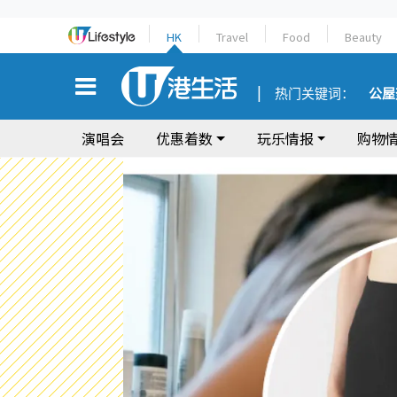
HK
Travel
Food
Beauty
热门关键词：
公屋
演唱会
优惠着数
玩乐情报
购物