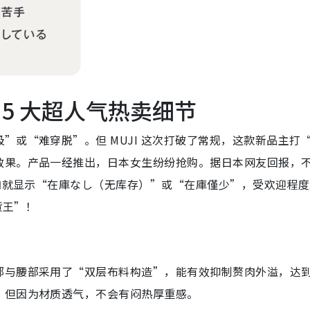
5 大超人气热卖细节
”或“难穿脱”。但 MUJI 这次打破了常规，这款新品主打
效果。产品一经推出，日本女生纷纷抢购。据日本网友回报，
间内就显示“在庫なし（无库存）”或“在庫僅少”，受欢迎程
货王”！
部与腰部采用了“双层布料构造”，能有效抑制赘肉外溢，达
，但因为材质透气，不会有闷热厚重感。