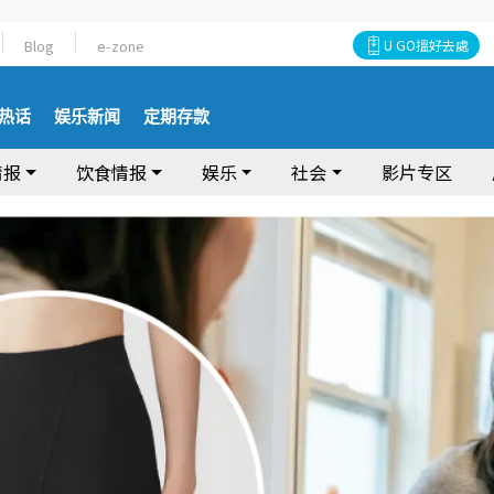
Blog
e-zone
U GO搵好去處
热话
娱乐新闻
定期存款
情报
饮食情报
娱乐
社会
影片专区