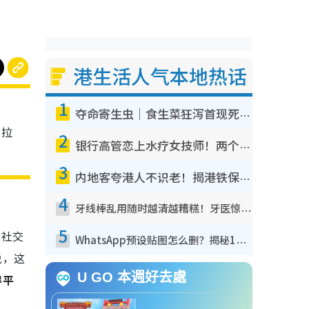
港生活人气本地热话
1
夺命寄生虫｜食生菜狂泻首现死者！疫潮恶化录1.8万宗病例 揭洗菜3大谬误
。拉
2
银行高管恋上水疗女技师！两个月借128万惊觉“沉船”沉落火海 揭背后疑似邪教操控卖淫
3
内地客夸港人不识老！揭港铁保鲜级冷气 港人求放过：别投诉
4
牙线棒乱用随时越清越糟糕！牙医惊揭盲目过户细菌恐致蛀牙：这种才是日常真保养
5
与社交
WhatsApp预设贴图怎么删？揭秘1招“反向操作”还原简洁界面 附3步实测教程
说，这
U GO 本週好去處
得平