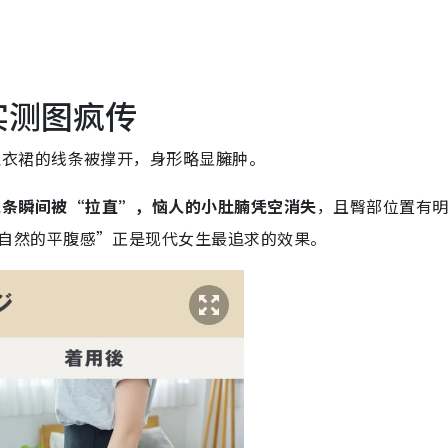
实测图疯传
衣裙的线条被撑开，身形略显臃肿。
线条瞬间被“拉直”，恼人的小肚腩凭空消失
，且臀部位置有
自然的平腹感”正是现代女生最追求的效果。