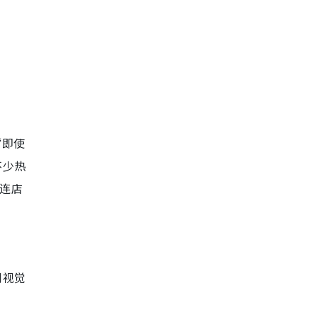
“即使
不少热
度连店
到视觉