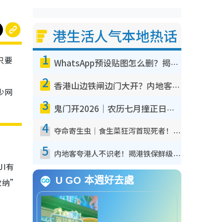
港生活人气本地热话
1
只要
WhatsApp预设贴图怎么删？揭秘1招“反向操作”还原简洁界面 附3步实测教程
2
香港山边铁闸边门大开？内地客困惑意义何在！网友神回复：这种叫法理性防御
少网
3
鬼门开2026｜农历七月撞正日全食特别邪？专家警告切忌做一事！揭4大禁忌+2招保平安
4
夺命寄生虫｜食生菜狂泻首现死者！疫潮恶化录1.8万宗病例 揭洗菜3大谬误
5
内地客夸港人不识老！揭港铁保鲜级冷气 港人求放过：别投诉
JI有
U GO 本週好去處
收纳”