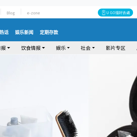
Blog
e-zone
U GO搵好去處
热话
娱乐新闻
定期存款
情报
饮食情报
娱乐
社会
影片专区