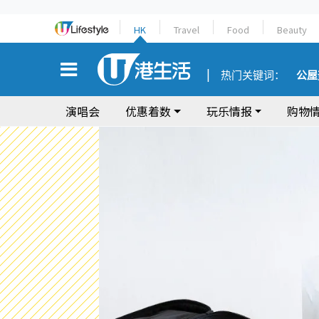
HK
Travel
Food
Beauty
热门关键词：
公屋
演唱会
优惠着数
玩乐情报
购物