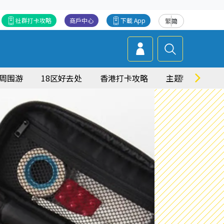
社群打卡攻略
商戶中心
下載 App
繁
简
周围游
18区好去处
香港打卡攻略
主题特集