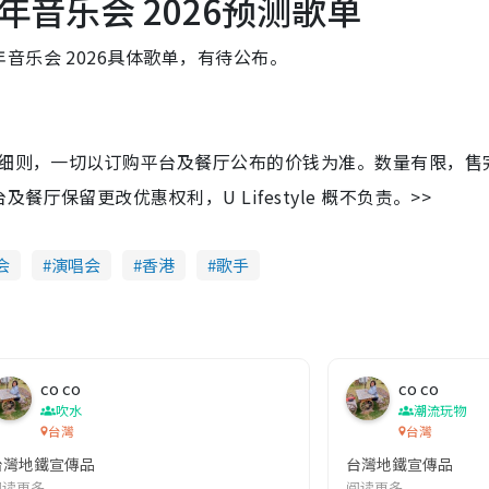
音乐会 2026预测歌单
音乐会 2026具体歌单，有待公布。
及细则，一切以订购平台及餐厅公布的价钱为准。数量有限，售
保留更改优惠权利，U Lifestyle 概不负责。>>
会
演唱会
香港
歌手
co co
co co
吹水
潮流玩物
台灣
台灣
台灣地鐵宣傳品
台灣地鐵宣傳品
本改編自同名網絡漫畫,故事主軸圍繞女主角柳寶娜 —— 表面上是一間公司
阅读更多
阅读更多