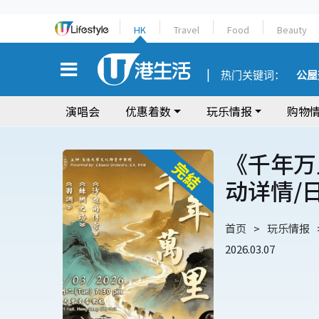
HK
Travel
Food
Beauty
热门关键词：
公屋
演唱会
优惠着数
玩乐情报
购物
《千年万
动详情/
首页
玩乐情报
2026.03.07