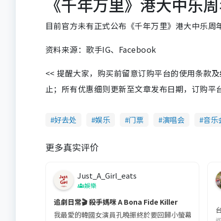
《千年万里》港大中乐周年
目前官方未有正式公布《千年万里》港大中乐周年
资料来源：歌手IG、Facebook
<< 提醒大家，购买前留意订购平台的使用条款
止；所有优惠细则更新至文章发布日期，订购平台及餐厅
好去处
娱乐
门票
演唱会
音乐
更多真实评价
Just_A_Girl_eats
娛樂
追劇日常🎬 殺手媽咪 A Bona Fide Killer
我最愛的韓國女演員孔曉振終於要回歸小螢幕啦!這次的劇