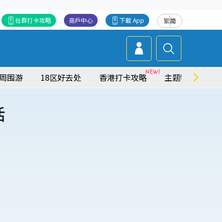
社群打卡攻略
商戶中心
下載 App
繁
简
周围游
18区好去处
香港打卡攻略
主题特集
活