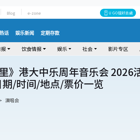
Blog
e-zone
U GO搵好去處
热话
娱乐新闻
定期存款
情报
饮食情报
娱乐
社会
影片专区
里》港大中乐周年音乐会 2026
日期/时间/地点/票价一览
演唱会