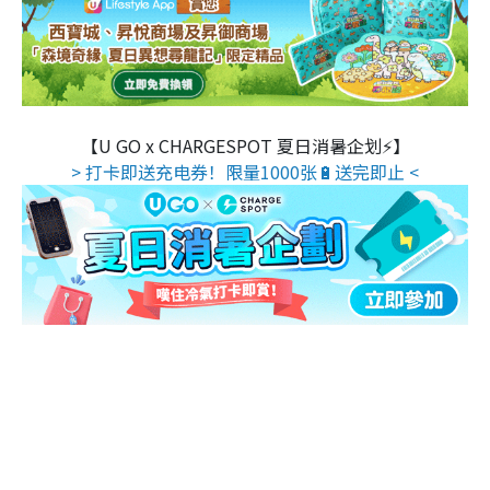
【U GO x CHARGESPOT 夏日消暑企划⚡】
> 打卡即送充电券！限量1000张🔋送完即止 <