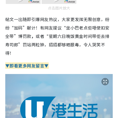
点击图片放大
帖文一出随即引爆网友热议，大家更发挥无限创意，纷
纷“加码”献计！有网友提议“坐小巴老点佢唔使扣安
全带”博罚款
，
或者“星期六日晚饭黄金时间带佢去排
寿司郎”罚站两粒钟，招招都够晒狠毒，令人哭笑不
得！
▼即看更多网友留言▼