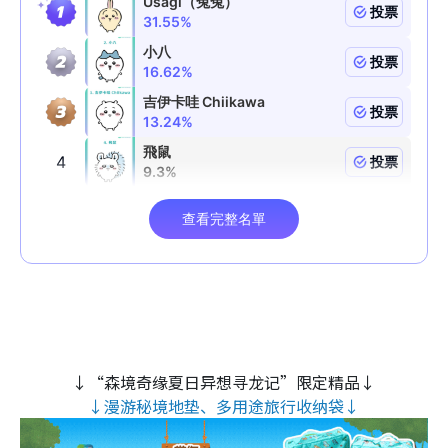
↓“森境奇缘夏日异想寻龙记”限定精品↓
↓漫游秘境地垫、多用途旅行收纳袋↓