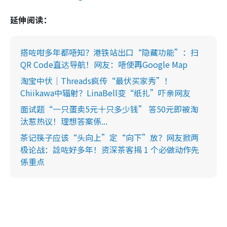
延伸阅读：
搭咗咁多年都唔知？港铁站出口“隐藏功能”：扫
QR Code直达导航！网友：唔使再Google Map
淘宝中伏｜Threads疯传“最伏买家秀”！
Chiikawa中辐射？LinaBell变“纸扎”吓亲网友
面试题“一只蛋卖5元十只多少钱” 答50元即被淘
汰惹热议！理想答案係...
茶记筷子应该“头向上”定“向下”放？网友掀两
极论战：諗咗好多年！资深茶客揭 1 个必做动作先
係重点