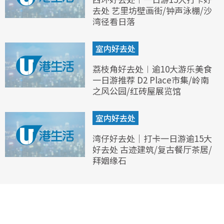
去处 艺里坊壁画街/钟声泳棚/沙
湾径看日落
室内好去处
荔枝角好去处︱逾10大游乐美食
一日游推荐 D2 Place市集/岭南
之风公园/红砖屋展览馆
室内好去处
湾仔好去处｜打卡一日游逾15大
好去处 古迹建筑/复古餐厅茶居/
拜姻缘石