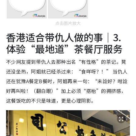
点击图片放大
香港适合带仇人做的事｜3.
体验“最地道”茶餐厅服务
不少网友提到带仇人去那种
出名“有性格”的茶记。凳
还没坐热，阿姐就已经杀过来：“食咩呀？！” 当仇人
还在犹豫A餐定B餐时，阿姐再来一句：“未諗好？咁諗
好再叫啦！（翻白眼）”加上必须“搭枱”的拥挤感，
这餐饭吃的不只是味道，更是心理阴影。