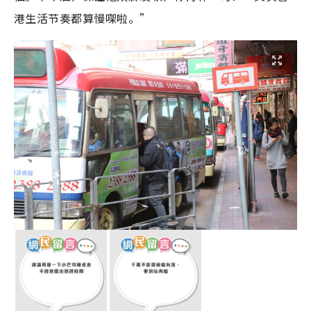
港生活节奏都算慢㗎啦。”