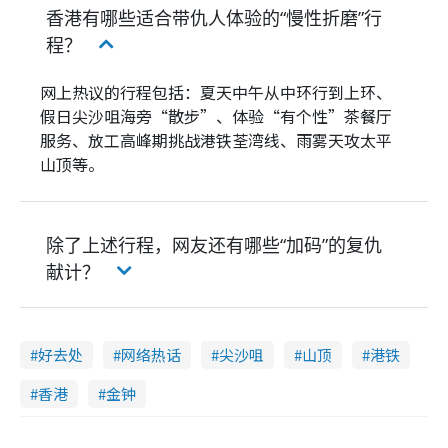
香港有哪些适合带仇人体验的“慢性折磨”行
程？
网上热议的行程包括：夏天中午从中环行到上环、
假日尖沙咀海旁“散步”、体验“有个性”茶餐厅
服务、放工高峰期挑战港铁荃湾线、雨雾天攻太平
山顶等。
除了上述行程，网友还有哪些“加码”的复仇
献计？
好去处
网络热话
尖沙咀
山顶
港铁
香港
金钟