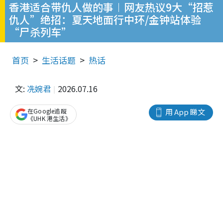
香港适合带仇人做的事︱网友热议9大“招惹
仇人”绝招：夏天地面行中环/金钟站体验
“尸杀列车”
首页
生活话题
热话
文:
冼婉君
2026.07.16
在Google追蹤
用 App 睇文
《UHK 港生活》