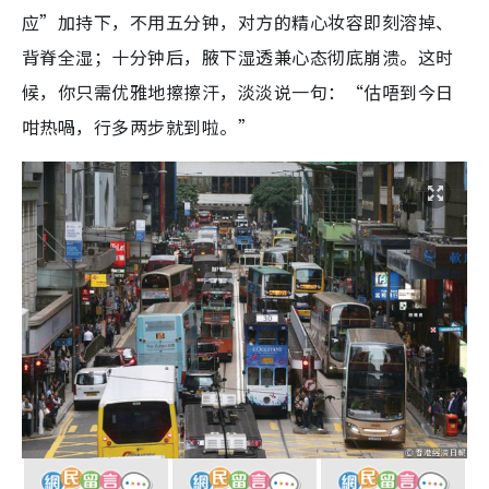
应”加持下，不用五分钟，对方的精心妆容即刻溶掉、
背脊全湿；十分钟后，腋下湿透兼心态彻底崩溃。这时
候，你只需优雅地擦擦汗，淡淡说一句：“估唔到今日
咁热喎，行多两步就到啦。”