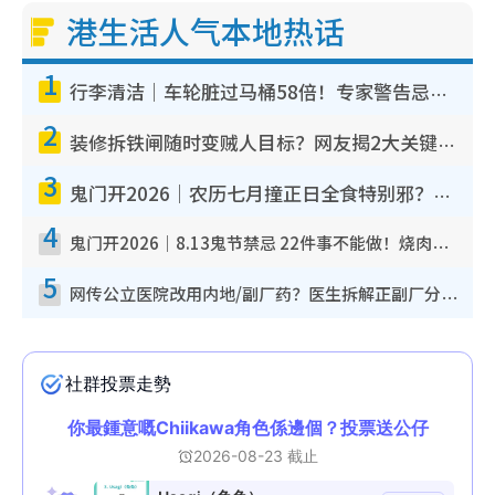
港生活人气本地热话
1
行李清洁｜车轮脏过马桶58倍！专家警告忌用酒精擦 教1招免脏手除菌
2
装修拆铁闸随时变贼人目标？网友揭2大关键用途：装新款等于白装？附新旧铁闸分别
3
鬼门开2026｜农历七月撞正日全食特别邪？专家警告切忌做一事！揭4大禁忌+2招保平安
4
鬼门开2026｜8.13鬼节禁忌 22件事不能做！烧肉、刺身要少食？半夜勿吹口哨/打给个电话
5
网传公立医院改用内地/副厂药？医生拆解正副厂分别，揭4类人换药随时出事