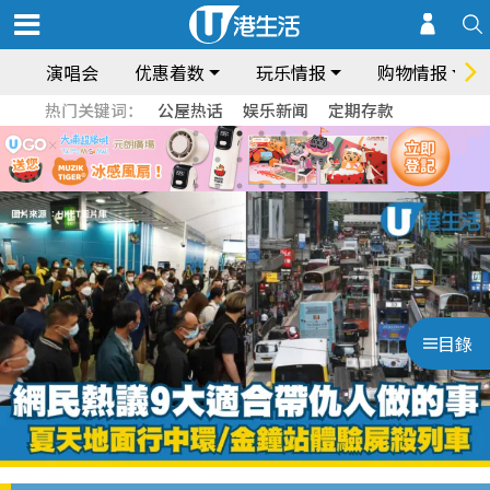
演唱会
优惠着数
玩乐情报
购物情报
热门关键词：
公屋热话
娱乐新闻
定期存款
目錄