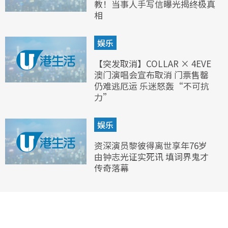
教！当事人手写信曝光揭终极真
相
娱乐
【突发取消】COLLAR × 4EVE
澳门演唱会宣布取消 门票售罄
仍难逃厄运 乐迷怒轰“不可抗
力”
娱乐
资深演员黎彼得离世享年76岁
由钟志光证实死讯 填词界鬼才
传奇落幕