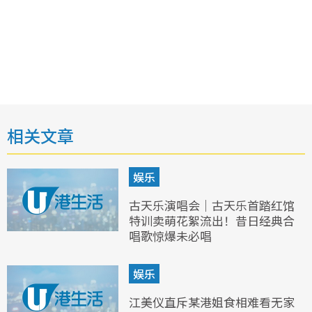
相关文章
娱乐
古天乐演唱会｜古天乐首踏红馆
特训卖萌花絮流出！昔日经典合
唱歌惊爆未必唱
娱乐
江美仪直斥某港姐食相难看无家