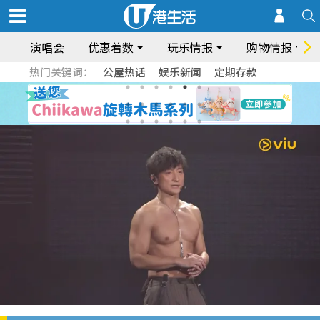
演唱会
优惠着数
玩乐情报
购物情报
热门关键词：
公屋热话
娱乐新闻
定期存款