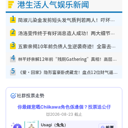
港生活人气娱乐新闻
1
简淑儿染金发剪短头发气质判若两人！吓坏老公麦大力都认不出：“你做什么？”
2
汤洛雯传终于有好消息造人成功！两大细节曝孕味极浓引猜测：大肚婆先会咁！
3
五索亲揭10年前负债人生逆袭奇迹！全靠去一地方转运后即遇上马先生
4
林芊妤亲解12年前“残厕Gathering”真相！高层解约一句话重创尊严，至今拒返TVB
5
《爱·回家》隐形富豪卧虎藏龙！盘点12位财气逼人的有钱艺人：这位美女3亿身家不愁做