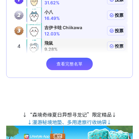
↓“森境奇缘夏日异想寻龙记”限定精品↓
↓漫游秘境地垫、多用途旅行收纳袋↓