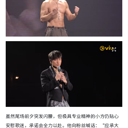
虽然尾场前夕突发闪腰，但极具专业精神的小方仍贴心
安慰歌迷，承诺会全力以赴。他向粉丝喊话：“应承大