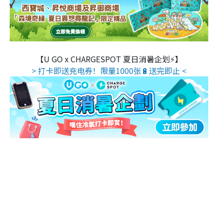
【U GO x CHARGESPOT 夏日消暑企划⚡】
> 打卡即送充电券！限量1000张🔋送完即止 <