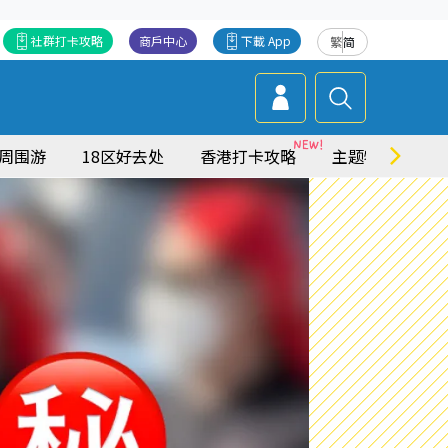
社群打卡攻略
商戶中心
下載 App
繁
简
周围游
18区好去处
香港打卡攻略
主题特集