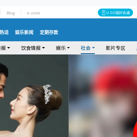
Blog
e-zone
U GO搵好去處
热话
娱乐新闻
定期存款
情报
饮食情报
娱乐
社会
影片专区