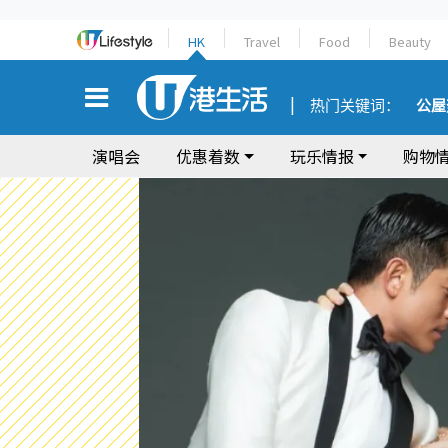
HK
Travel
Food
Beauty
热门关键词：
公屋
演唱会
优惠着数
玩乐情报
购物