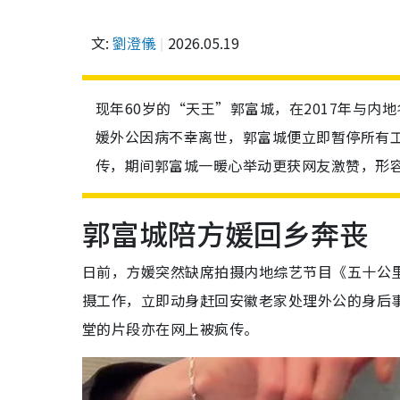
文:
劉澄儀
2026.05.19
现年60岁的“天王”郭富城，在2017年与
媛外公因病不幸离世，郭富城便立即暂停所有
传，期间郭富城一暖心举动更获网友激赞，形容
郭富城陪方媛回乡奔丧
日前，方媛突然缺席拍摄内地综艺节目《五十公
摄工作，立即动身赶回安徽老家处理外公的身后
堂的片段亦在网上被疯传。