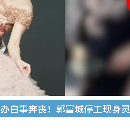
乡办白事奔丧！郭富城停工现身