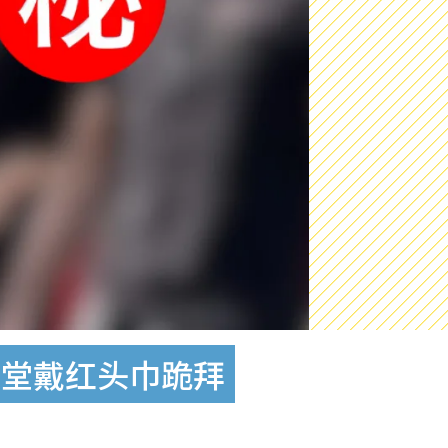
灵堂戴红头巾跪拜