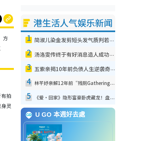
港生活人气娱乐新闻
1
，方
简淑儿染金发剪短头发气质判若两人！吓坏老公麦大力都认不出：“你做什么？”
疯
2
汤洛雯传终于有好消息造人成功！两大细节曝孕味极浓引猜测：大肚婆先会咁！
3
五索亲揭10年前负债人生逆袭奇迹！全靠去一地方转运后即遇上马先生
4
林芊妤亲解12年前“残厕Gathering”真相！高层解约一句话重创尊严，至今拒返TVB
5
所有拍
《爱·回家》隐形富豪卧虎藏龙！盘点12位财气逼人的有钱艺人：这位美女3亿身家不愁做
现身灵
U GO 本週好去處