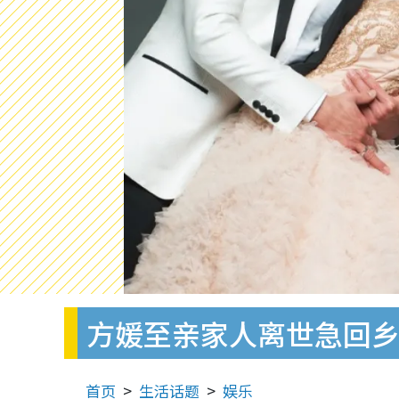
方媛至亲家人离世急回
首页
生活话题
娱乐