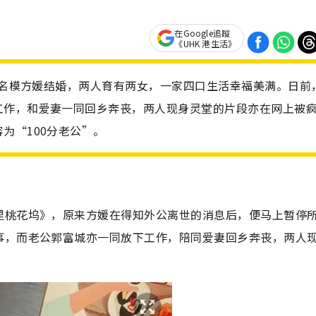
在Google追蹤
《UHK 港生活》
内地名模方媛结婚，两人育有两女，一家四口生活幸福美满。日前
工作，和爱妻一同回乡奔丧，两人现身灵堂的片段亦在网上被
为“100分老公”。
里桃花坞》，原来方媛在得知外公离世的消息后，便马上暂停
事，而老公郭富城亦一同放下工作，陪同爱妻回乡奔丧，两人