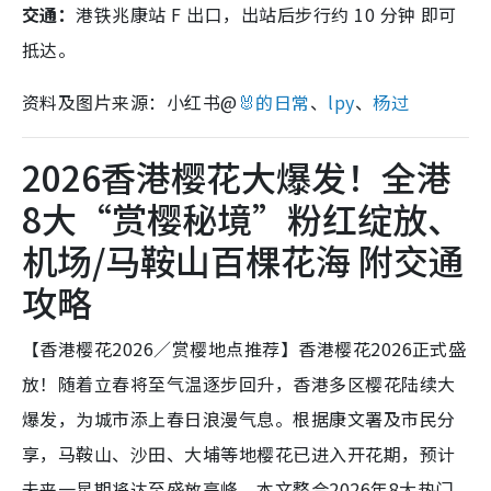
交通：
港铁兆康站 F 出口，出站后步行约 10 分钟 即可
抵达。
资料及图片来源：小红书@
🐰的日常
、
lpy
、
杨过
2026香港樱花大爆发！全港
8大“赏樱秘境”粉红绽放、
机场/马鞍山百棵花海 附交通
攻略
【香港樱花2026／赏樱地点推荐】香港樱花2026正式盛
放！随着立春将至气温逐步回升，香港多区樱花陆续大
爆发，为城市添上春日浪漫气息。根据康文署及市民分
享，马鞍山、沙田、大埔等地樱花已进入开花期，预计
未来一星期将达至盛放高峰。本文整合2026年8大热门