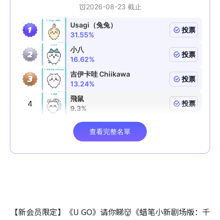
【新会员限定】《U GO》请你睇👹《蜡笔小新剧场版：千