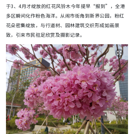
于3、4月才绽放的红花风铃木今年提早“报到”，全港
多区瞬间化作粉色海洋。从闹市街角到新界公园，粉红
花朵密集绽放，与行道树、园林建筑交织形成如画景
致，引来市民驻足欣赏及摄影记录。