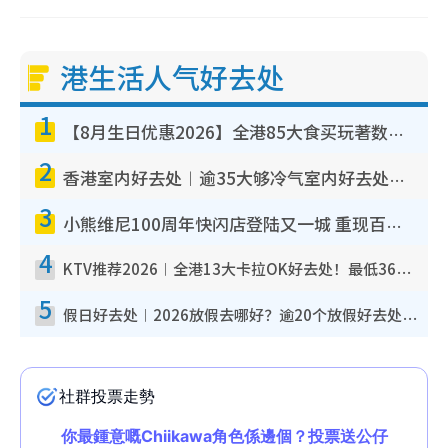
港生活人气好去处
1
【8月生日优惠2026】全港85大食买玩著数攻略 自助餐/火锅放题同行免费＋诚品/DONKI送现金券
2
香港室内好去处︱逾35大够冷气室内好去处推荐 室内活动免费避雨无惧下雨
3
小熊维尼100周年快闪店登陆又一城 重现百亩森林经典场景／独家限定盲盒登场／专属DIY香水
4
KTV推荐2026︱全港13大卡拉OK好去处！最低36元起 日语歌都有！(附地址+收费详情)
5
假日好去处︱2026放假去哪好？逾20个放假好去处郊外/秘境 休闲半日或一日游