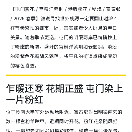
【屯门赏花 / 宫粉洋紫荆 / 港版樱花 / 秘境 / 富泰邨
/ 2026 春季】谁说寻找世外桃源一定要翻山越岭？
在节奏繁忙的都市一隅，其实藏着令人屏息的春日
美景。随着季节更迭，屯门的明渠两岸已悄悄换上
了粉嫩的新装。盛开的宫粉洋紫荆如云簇拥，淡淡
的粉紫色花瓣随风飘落，将平凡的街道点缀成梦幻
的樱色隧道。
乍暖还寒 花期正盛 屯门染上
一片粉红
位于岭南大学室外运动场附近、富泰邨对出明渠两旁的
数十棵宫粉羊蹄甲，近期同时开花，粉红花朵随风摇
曳，一排望去如同梦幻樱花隧道，构成一幅浪漫花景。