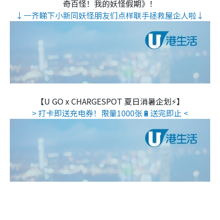
奇百怪！我的妖怪假期》！
↓一齐睇下小新同妖怪朋友们点样联手拯救屋企人啦↓
【U GO x CHARGESPOT 夏日消暑企划⚡】
> 打卡即送充电券！限量1000张🔋送完即止 <