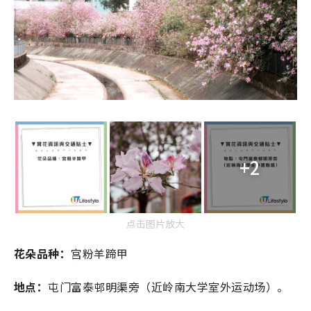
+2
点击图片放大
花朵品种：
宫粉羊蹄甲
地点：
屯门富泰邨明渠旁（近岭南大学室外运动场）。