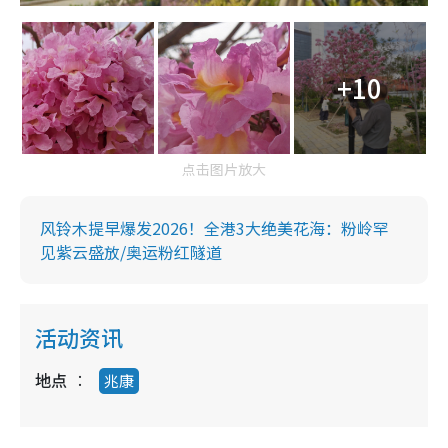
+10
点击图片放大
风铃木提早爆发2026！全港3大绝美花海：粉岭罕
见紫云盛放/奥运粉红隧道
活动资讯
地点
兆康