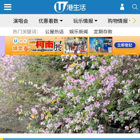
演唱会
优惠着数
玩乐情报
购物情报
热门关键词：
公屋热话
娱乐新闻
定期存款