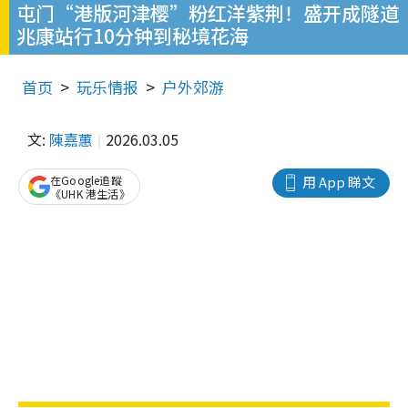
屯门“港版河津樱”粉红洋紫荆！盛开成隧道
兆康站行10分钟到秘境花海
首页
玩乐情报
户外郊游
文:
陳嘉蕙
2026.03.05
在Google追蹤
用 App 睇文
《UHK 港生活》