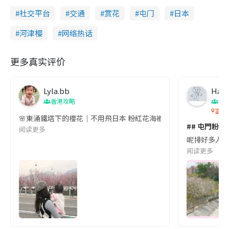
社交平台
交通
赏花
屯门
日本
河津樱
网络热话
更多真实评价
Lyla.bb
Haha
香港攻略
親
富泰
🌸東涌鐵塔下的櫻花｜不用飛日本 粉紅花海襯著昂坪360的鋼塔與纜車
## 屯門粉紅
阅读更多
呢排好多人去影
阅读更多