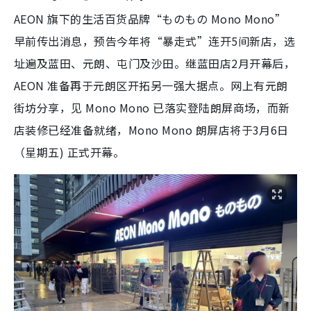
AEON 旗下的生活百货品牌“ものもの Mono Mono”
早前传出消息，预告今年将“暴走式”连开5间新店，选
址遍及蓝田、元朗、屯门及沙田。继蓝田店2月开幕后，
AEON 准备再于元朗区开拓另一强大据点。网上有元朗
街坊分享，见 Mono Mono 已落实登陆朗屏商场，而新
店装修已经准备就绪，Mono Mono 朗屏店将于3月6日
（星期五) 正式开幕。