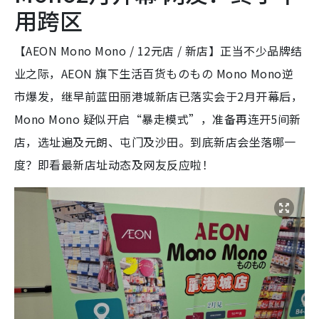
用跨区
【AEON Mono Mono / 12元店 / 新店】正当不少品牌结
业之际，AEON 旗下生活百货ものもの Mono Mono逆
市爆发，继早前蓝田丽港城新店已落实会于2月开幕后，
Mono Mono 疑似开启“暴走模式”，准备再连开5间新
店，选址遍及元朗、屯门及沙田。到底新店会坐落哪一
度？即看最新店址动态及网友反应啦！