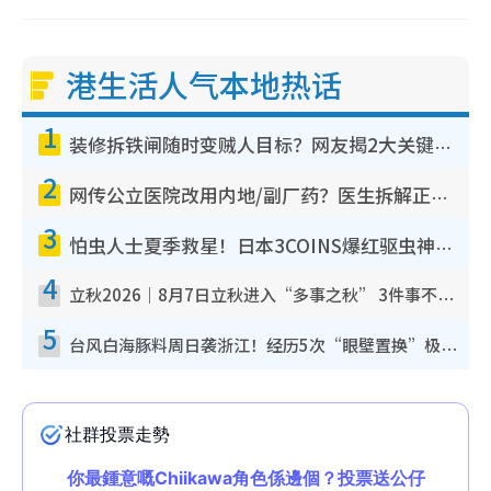
港生活人气本地热话
1
装修拆铁闸随时变贼人目标？网友揭2大关键用途：装新款等于白装？附新旧铁闸分别
2
网传公立医院改用内地/副厂药？医生拆解正副厂分别，揭4类人换药随时出事
3
怕虫人士夏季救星！日本3COINS爆红驱虫神器$45起 1招“全程免触碰”轻松搞定小强
4
立秋2026｜8月7日立秋进入“多事之秋” 3件事不可做！专家教6招开运 清杂物／钱包纳气接好运
5
台风白海豚料周日袭浙江！经历5次“眼壁置换”极罕见 成登陆内地最长途台风