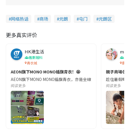
网络热话
商场
元朗
屯门
元朗区
更多真实评价
HK港生活
mom
著數報料
親
青衣城
康城
AEON旗下MONO MONO插旗青衣！🤩
親子商場😍
AEON旗下MONO MONO插旗青衣，亦是全線第7間分店。原於青衣城
趁住暑假嘅尾聲
阅读更多
阅读更多