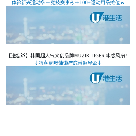
体验新兴运动💦＋竞技赛事💪＋100+运动用品摊位🔥
【送您🐯】韩国超人气文创品牌MUZIK TIGER 冰感风扇！
↓将萌虎嘅慵懒疗愈带返屋企↓