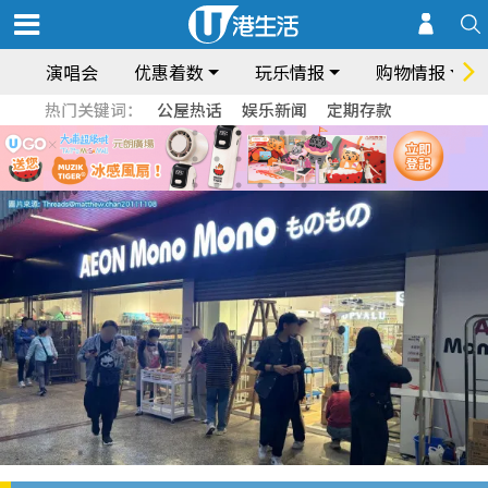
演唱会
优惠着数
玩乐情报
购物情报
热门关键词：
公屋热话
娱乐新闻
定期存款