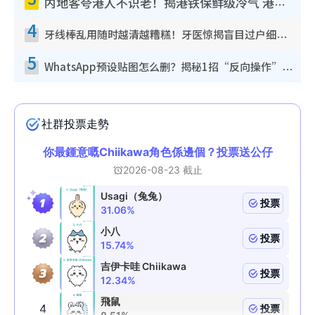
内地客夸港人不识老！揭港铁保鲜级冷气 港人求放过：别投诉
4
牙线棒乱用随时越清越糟糕！牙医惊揭盲目过户细菌恐致蛀牙：这种才是日常真保养
5
WhatsApp预设贴图怎么删？揭秘1招“反向操作”还原简洁界面 附3步实测教程