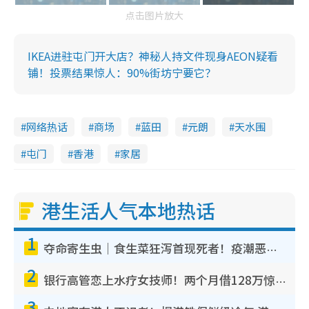
点击图片放大
IKEA进驻屯门开大店？神秘人持文件现身AEON疑看
铺！投票结果惊人：90%街坊宁要它？
网络热话
商场
蓝田
元朗
天水围
屯门
香港
家居
港生活人气本地热话
1
夺命寄生虫｜食生菜狂泻首现死者！疫潮恶化录1.8万宗病例 揭洗菜3大谬误
2
银行高管恋上水疗女技师！两个月借128万惊觉“沉船”沉落火海 揭背后疑似邪教操控卖淫
3