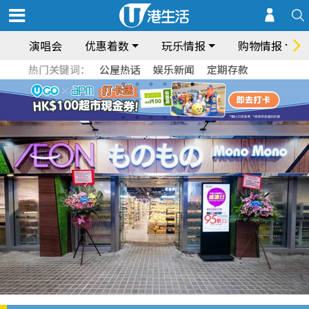
演唱会
优惠着数
玩乐情报
购物情报
热门关键词：
公屋热话
娱乐新闻
定期存款