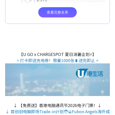
【U GO x CHARGESPOT 夏日消暑企划⚡】
> 打卡即送充电券！限量1000张🔋送完即止 <
↓ 【免费送】香港电脑通讯节2026电子门票！↓
↓ 首创旧电脑即场Trade-in计划🧑‍💻Fubon Angels海外成