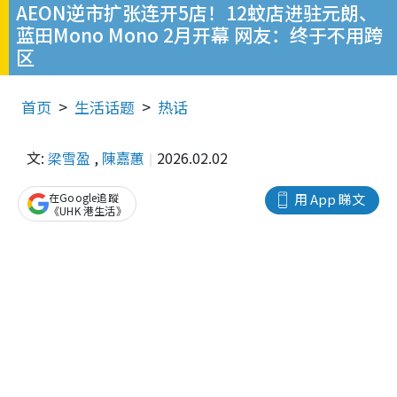
AEON逆市扩张连开5店！12蚊店进驻元朗、
蓝田Mono Mono 2月开幕 网友：终于不用跨
区
首页
生活话题
热话
文:
梁雪盈
,
陳嘉蕙
2026.02.02
在Google追蹤
用 App 睇文
《UHK 港生活》