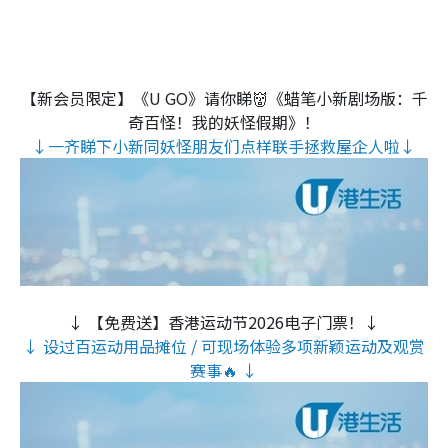
【新会员限定】《U GO》请你睇👹《蜡笔小新剧场版：千
奇百怪！我的妖怪假期》！
↓一齐睇下小新同妖怪朋友们点样联手拯救屋企人啦↓
↓ 【免费送】香港运动节2026电子门票！↓
↓ 设过百运动用品摊位 / 可现场体验多项新颖运动及观赏
赛事🔥 ↓