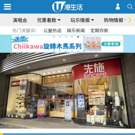
演唱会
优惠着数
玩乐情报
购物情报
热门关键词：
公屋热话
娱乐新闻
定期存款