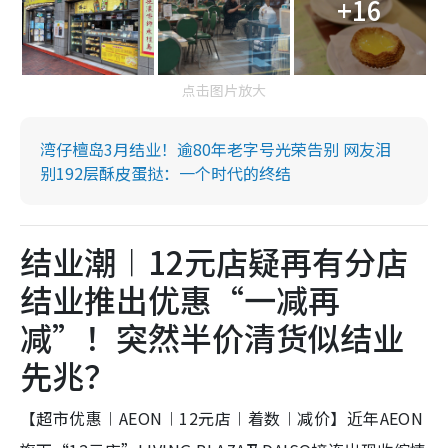
+16
点击图片放大
湾仔檀岛3月结业！逾80年老字号光荣告别 网友泪
别192层酥皮蛋挞：一个时代的终结
结业潮︱12元店疑再有分店
结业推出优惠“一减再
减”！突然半价清货似结业
先兆？
【超市优惠︱AEON︱12元店︱着数︱减价】近年AEON