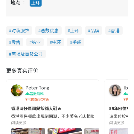
地点
上环
时装服饰
著数优惠
上环
品牌
香港
零售
结业
中环
手袋
商场及百货公司
更多真实评价
Peter Tong
Ibyb
著數報料
香
老闆娘家常飯
祥榮
香港灣仔區兩餸飯舖大戰🔥
59年回憶💔 牛
香港零售餐飲出現倒閉潮，不少著名老店相繼結業，例如羅富記等。兩餸
這家位於牛頭
阅读更多
阅读更多