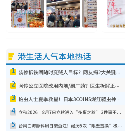
港生活人气本地热话
1
装修拆铁闸随时变贼人目标？网友揭2大关键用途：装新款等于白装？附新旧铁闸分别
2
网传公立医院改用内地/副厂药？医生拆解正副厂分别，揭4类人换药随时出事
3
怕虫人士夏季救星！日本3COINS爆红驱虫神器$45起 1招“全程免触碰”轻松搞定小强
4
立秋2026｜8月7日立秋进入“多事之秋” 3件事不可做！专家教6招开运 清杂物／钱包纳气接好运
5
台风白海豚料周日袭浙江！经历5次“眼壁置换”极罕见 成登陆内地最长途台风