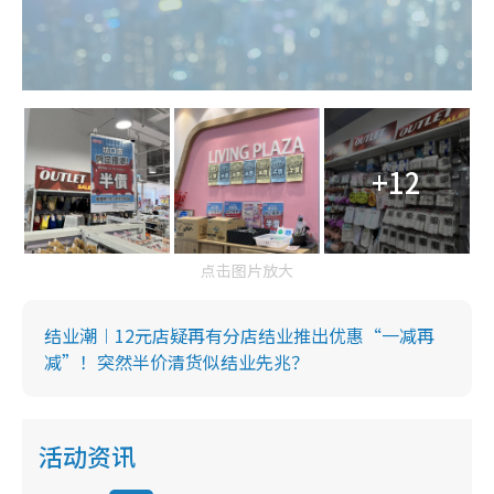
+12
点击图片放大
结业潮︱12元店疑再有分店结业推出优惠“一减再
减”！突然半价清货似结业先兆？
活动资讯