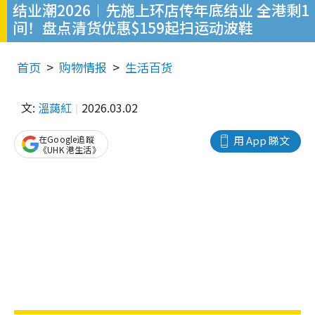
结业潮2026︱先施上环店传年底结业 全港剩1
间！盘点清货优惠$159起扫运动波鞋
首页
购物情报
生活百货
文:
溫藹紅
2026.03.02
在Google追蹤
用 App 睇文
《UHK 港生活》