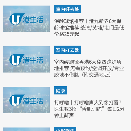
室内好去处
保龄球馆推荐︱港九新界6大保
龄球馆推荐 荃湾/黄埔/屯门最低
价格25元起
室内好去处
室内缓跑径香港6大免费跑步场
地推荐 无需预约/空调开放/专业
胶地不伤膝（附交通地址）
健康
打呼噜｜打呼噜声大到像打雷？
医生教3招“舌肌训练”每日2分
钟止鼾声