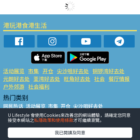
港玩港食港生活
活动展览
市集
开仓
尖沙咀好去处
铜锣湾好去处
元朗好去处
荃湾好去处
旺角好去处
社会
餐厅情报
户外郊游
社会福利
热门类别
网民热话
活动展览
市集
开仓
尖沙咀好去处
铜锣湾好去处
元朗好去处
荃湾好去处
旺角好去处
社会
U Lifestyle 會使用Cookies來改善您的網站體驗，請確定您同意
接受本網站之
私隱政策和使用條款
才可繼續瀏覽。
餐厅情报
户外郊游
热门标签
我已閱讀及同意