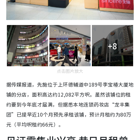
+8
点击图片放大
据传媒报道，先施位于上环德辅道中189号李宝椿大厦地
铺的分店，面积高达约12,082平方呎。虽然该铺位的租
约要到今年底才届满，但据悉本地连锁药妆店“龙丰集
团”已提早近10个月预先承租该铺，预计月租约为80万
元（平均呎租约66元）。