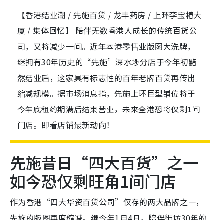
【香港结业潮 / 先施百货 / 龙丰药房 / 上环李宝椿大
厦 / 集体回忆】 陪伴无数香港人成长的传统百货公
司，又将减少一间。近年本港零售业版图大洗牌，
继拥有30年历史的“先施”深水埗分店于今年初黯
然结业后，这家具有标志性的百年老牌百货再传出
缩减规模。据市场消息指，先施上环巨型铺位将于
今年底租约期满后结束营业，未来全港恐将仅剩1间
门店。即看店铺最新动向！
先施昔日“四大百货”之一
如今恐仅剩旺角1间门店
作为香港“四大华资百货公司”仅存的两大品牌之一，
先施的版图再度缩减。继今年1月4日，陪伴街坊30年的