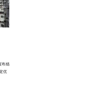
店宣布结
定优
。