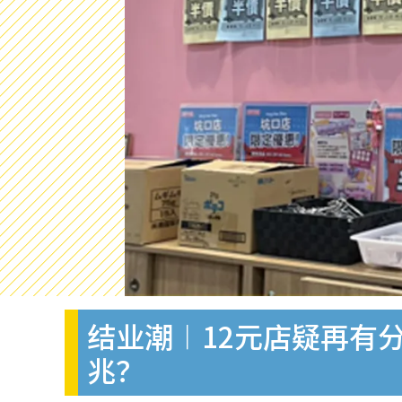
结业潮︱12元店疑再有
兆？