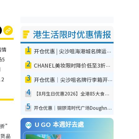
港生活限时优惠情报
1
缩情
开仓优惠 | 尖沙咀海港城名牌运动鞋开仓低至1折！On鞋$899起/Joy&Peace鞋履$98起
场5
2
CHANEL美妆限时降价低至3折！人气粉底/唇膏/精华液低至$275！COCO香水都有平
期
3
2
开仓优惠｜尖沙咀名牌行李箱开仓低至4折！一连5日 American Tourister/ace./Hallmark $200起
4
【8月生日优惠2026】全港85大食买玩著数攻略 自助餐/火锅放题同行免费＋诚品/DONKI送现金券
5
开仓优惠｜铜锣湾时代广场Doughnut/Campo Marzio开仓低至1折！背囊、书包、手袋劈价$200起
U GO 本週好去處
7折”
场货品