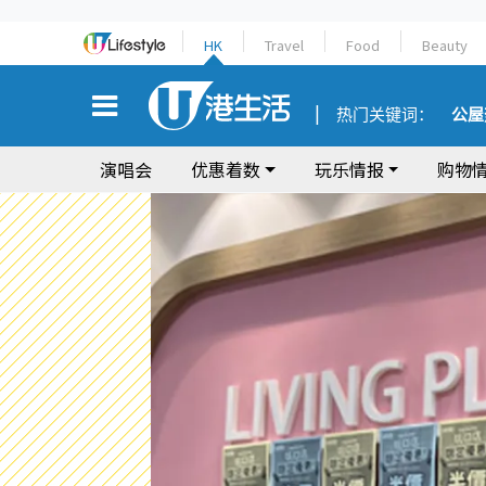
HK
Travel
Food
Beauty
热门关键词：
公屋
演唱会
优惠着数
玩乐情报
购物