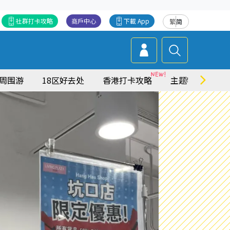
社群打卡攻略
商戶中心
下載 App
繁
简
周围游
18区好去处
香港打卡攻略
主题特集