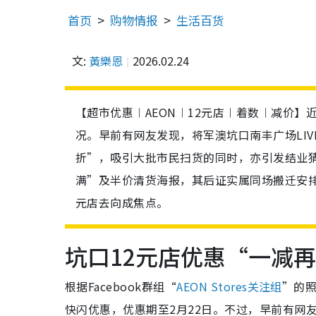
首页
购物情报
生活百货
文:
黃樂恩
2026.02.24
【超市优惠︱AEON︱12元店︱着数︱减价】近年A
况。早前有网友发现，将军澳坑口南丰广场LIVI
折”，吸引大批市民扫货的同时，亦引发结业
满”及半价清货海报，其后证实属同场搬迁安排，有
元店去向成焦点。
坑口12元店优惠“一减
根据Facebook群组“
AEON Stores关注组
”的照
快闪优惠，优惠期至2月22日。不过，早前有网