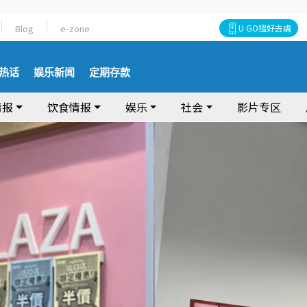
Blog
e-zone
U GO搵好去處
热话
娱乐新闻
定期存款
情报
饮食情报
娱乐
社会
影片专区