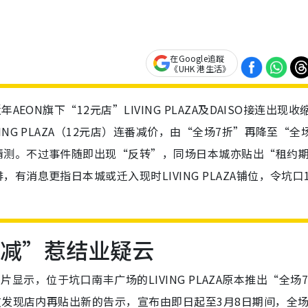
在Google追蹤
《UHK 港生活》
EON旗下“12元店”LIVING PLAZA及DAISO接连出现收
NG PLAZA（12元店）连番减价，由“全场7折”再降至“全
猜测。不过事件随即出现“反转”，同场日本城亦贴出“租约
消息更指日本城或迁入现时LIVING PLAZA铺位，令坑口1
再减”惹结业疑云
片显示，位于坑口南丰广场的LIVING PLAZA原本推出“全场
友发现店内再贴出新的告示，宣布由即日起至3月8日期间，全