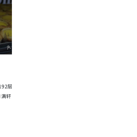
92层
月满轩
。