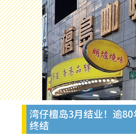
湾仔檀岛3月结业！逾80
终结