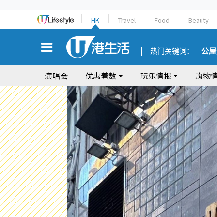
HK
Travel
Food
Beauty
热门关键词：
公屋
演唱会
优惠着数
玩乐情报
购物