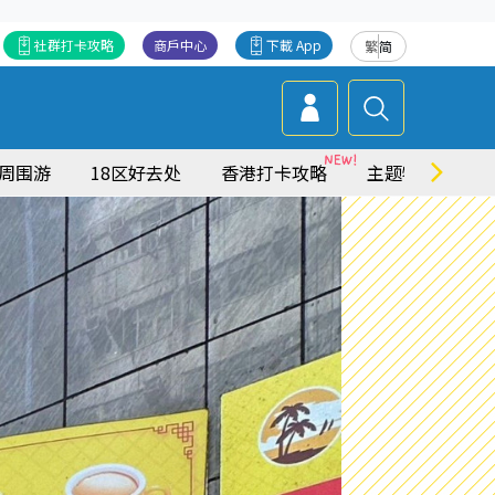
社群打卡攻略
商戶中心
下載 App
繁
简
周围游
18区好去处
香港打卡攻略
主题特集