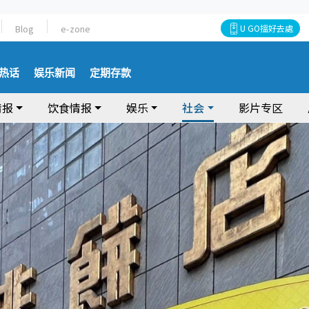
Blog
e-zone
U GO搵好去處
热话
娱乐新闻
定期存款
情报
饮食情报
娱乐
社会
影片专区