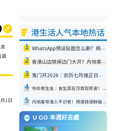
港生活人气本地热话
1
式发
WhatsApp预设贴图怎么删？揭秘1招“反向操作”还原简洁界面 附3步实测教程
强调
2
香港山边铁闸边门大开？内地客困惑意义何在！网友神回复：这种叫法理性防御
！
3
鬼门开2026｜农历七月撞正日全食特别邪？专家警告切忌做一事！揭4大禁忌+2招保平安
4
夺命寄生虫｜食生菜狂泻首现死者！疫潮恶化录1.8万宗病例 揭洗菜3大谬误
5
月1日
内地客夸港人不识老！揭港铁保鲜级冷气 港人求放过：别投诉
U GO 本週好去處