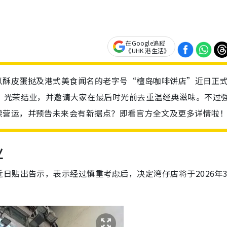
在Google追蹤
《UHK 港生活》
0年、以酥皮蛋挞及港式美食闻名的老字号“檀岛咖啡饼店”近日正
）光荣结业，并邀请大家在最后时光前去重温经典滋味。不过
续营运，并预告未来会有新据点？即看官方全文及更多详情啦
业
日贴出告示，表示经过慎重考虑后，决定湾仔店将于2026年3