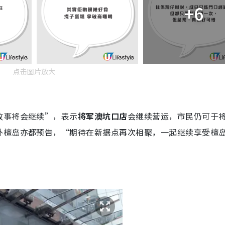
+6
点击图片放大
故事将会继续”，表示
将军澳坑口店
会继续营运，市民仍可于
外檀岛亦都预告，“期待在新据点再次相聚，一起继续享受檀