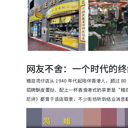
网友不舍：一个时代的终
檀岛湾仔店从 1940 年代起陪伴香港人，超过 
招牌酥皮蛋挞、配上一杯香滑港式奶茶更是“檀
尼诗》都曾于该店取景，不少街坊听到结业消息