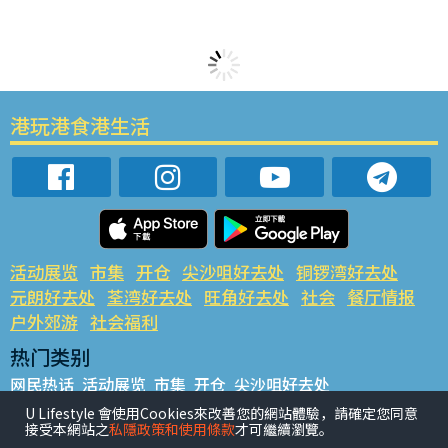
港玩港食港生活
活动展览
市集
开仓
尖沙咀好去处
铜锣湾好去处
元朗好去处
荃湾好去处
旺角好去处
社会
餐厅情报
户外郊游
社会福利
热门类别
网民热话
活动展览
市集
开仓
尖沙咀好去处
铜锣湾好去处
元朗好去处
荃湾好去处
旺角好去处
社会
U Lifestyle 會使用Cookies來改善您的網站體驗，請確定您同意
接受本網站之
私隱政策和使用條款
才可繼續瀏覽。
餐厅情报
户外郊游