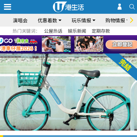
演唱会
优惠着数
玩乐情报
购物情报
热门关键词：
公屋热话
娱乐新闻
定期存款