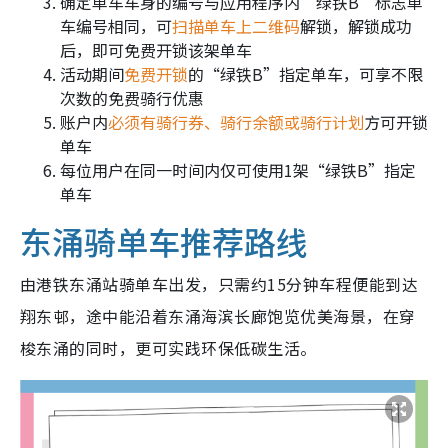
确定单车车身的编号与应用程序内“绿铁B”标志单
车编号相同，可
扫描单车上二维码
解锁，解锁成功
后，即可免费开锁该架单车
活动期间
免费开锁
的“绿铁B”指定单车，可享不限
次数的免费骑行优惠
账户内
必须有骑行券、骑行余额或骑行计划
方可开锁
单车
每位用户在同一时间内仅可使用
1架
“绿铁B”指定
单车
东涌骑单车推荐路线
由港铁东涌站骑单车出发，只需约15分钟车程便能到达
翔东邨，
途中能沿着东涌海滨长廊饱览优美海景，在穿
梭东涌的同时，更可实践环保低碳生活。