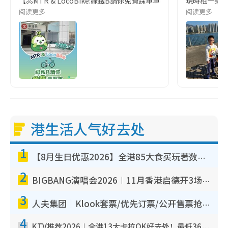
【🚴️MTR & LocoBike:綠鐵B請你免費踩單車🌿】今個星期
現時租一架單車
阅读更多
阅读更多
港生活人气好去处
1
【8月生日优惠2026】全港85大食买玩著数攻略 自助餐/火锅放题同行免费＋诚品/DONKI送现金券
2
BIGBANG演唱会2026︱11月香港启德开3场！实名制VIP申请、优先购票攻略
3
人夫集团｜Klook套票/优先订票/公开售票抢票攻略！附票价.购票连结.场地座位表
4