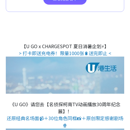
【U GO x CHARGESPOT 夏日消暑企划⚡】
> 打卡即送充电券！限量1000张🔋送完即止 <
《U GO》请您去【名侦探柯南TV动画播放30周年纪念
展】！
还原经典名场面📹＋30位角色同框📸＋原创限定感谢剧场
🍿