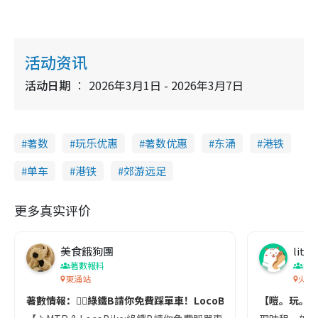
活动资讯
活动日期
2026年3月1日 - 2026年3月7日
著数
玩乐优惠
著数优惠
东涌
港铁
单车
港铁
郊游远足
更多真实评价
美食餓狗團
littl
著數報料
親
東涌站
火炭
著數情報：🚴‍♂️綠鐵B請你免費踩單車！LocoBike限時優惠🌿
【暟。玩。樂