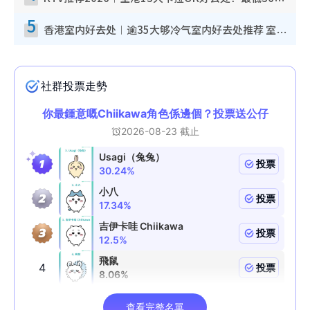
KTV推荐2026︱全港13大卡拉OK好去处！最低36元起 日语歌都有！(附地址+收费详情)
5
香港室内好去处︱逾35大够冷气室内好去处推荐 室内活动免费避雨无惧下雨