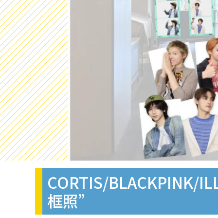
CORTIS/BLACKP
框照”