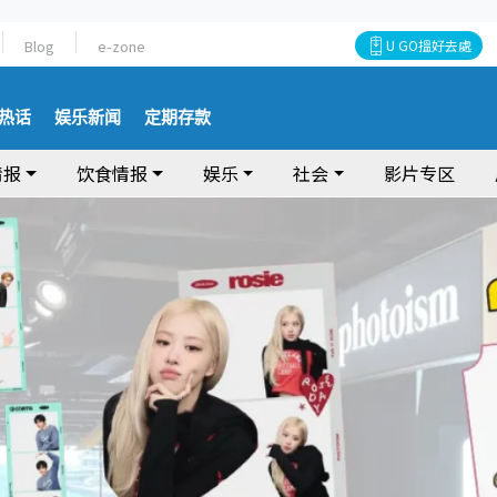
Blog
e-zone
U GO搵好去處
热话
娱乐新闻
定期存款
情报
饮食情报
娱乐
社会
影片专区