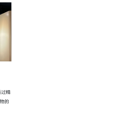
透过精
物的