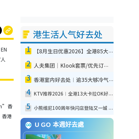
港生活人气好去处
1
EN
【8月生日优惠2026】全港85大食买玩著数攻略 自助餐/火锅放题同行免费＋诚品/DONKI送现金券
“人
2
人夫集团｜Klook套票/优先订票/公开售票抢票攻略！附票价.购票连结.场地座位表
3
香港室内好去处︱逾35大够冷气室内好去处推荐 室内活动免费避雨无惧下雨
4
KTV推荐2026︱全港13大卡拉OK好去处！最低36元起 日语歌都有！(附地址+收费详情)
5
sm”香
小熊维尼100周年快闪店登陆又一城 重现百亩森林经典场景／独家限定盲盒登场／专属DIY香水
。香港
U GO 本週好去處