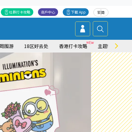
社群打卡攻略
商戶中心
下載 App
繁
简
周围游
18区好去处
香港打卡攻略
主题特集