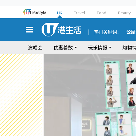
HK
Travel
Food
Beauty
热门关键词：
公屋
演唱会
优惠着数
玩乐情报
购物