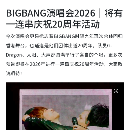
BIGBANG演唱会2026｜将有
一连串庆祝20周年活动
今次演唱会更是标志着BIGBANG时隔九年再次合体回归
香港舞台，也适逢是他们团体出道20周年。队员G-
Dragon、太阳、大声都圆满举行了各自的个唱，更多次
预告即将在2026年进行一连串庆祝20周年活动，大家敬
请期待！