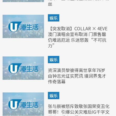
丝
娱乐
【突发取消】COLLAR × 4EVE
澳门演唱会宣布取消 门票售罄
仍难逃厄运 乐迷怒轰“不可抗
力”
娱乐
资深演员黎彼得离世享年76岁
由钟志光证实死讯 填词界鬼才
传奇落幕
娱乐
张与辰被怒斥致敬张国荣变丑化
哥哥！引爆公关灾难后IG千字文