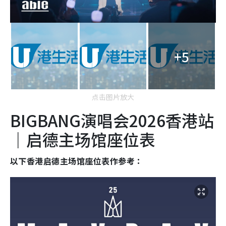
+5
点击图片放大
BIGBANG演唱会2026香港站
｜启德主场馆座位表
以下香港启德主场馆座位表作参考：