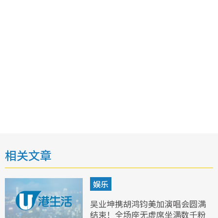
相关文章
娱乐
吴业坤携胡鸿钧美加演唱会圆满
结束！全场座无虚席坐满数千粉