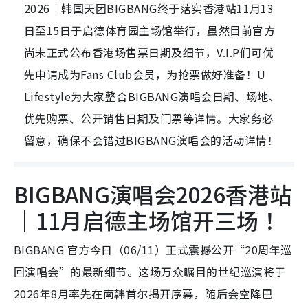
2026︱韩国天团BIGBANG终于落实香港站11月13
日至15日于启德体育园主场馆举行，虽然目前官方
尚未正式公布香港场售票日期及细节，V.I.P们可优
先申请成为Fans Club会员，为抢票做好准备！U
Lifestyle为大家整合BIGBANG演唱会日期、场地、
优先购票、公开销售日期及门票等详情。大家务必
留意，确保不会错过BIGBANG演唱会的活动详情！
BIGBANG演唱会2026香港站
｜11月启德主场馆开三场！
BIGBANG 官方今日（06/11）正式震撼公开“20周年巡
回演唱会”的最新细节。这场万众瞩目的世纪巡演将于
2026年8月率先在南韩首尔揭开序幕，随后会空降巴