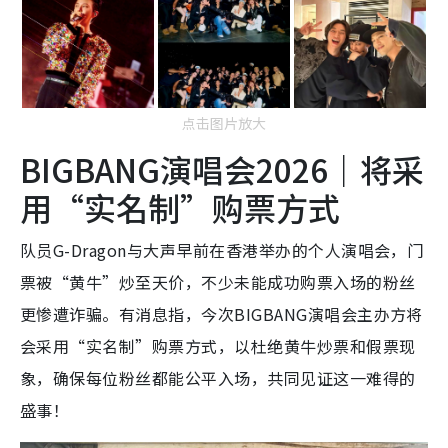
点击图片放大
BIGBANG演唱会2026｜将采
用“实名制”购票方式
队员G-Dragon与大声早前在香港举办的个人演唱会，门
票被“黄牛”炒至天价，不少未能成功购票入场的粉丝
更惨遭诈骗。有消息指，今次BIGBANG演唱会主办方将
会采用“实名制”购票方式，以杜绝黄牛炒票和假票现
象，确保每位粉丝都能公平入场，共同见证这一难得的
盛事！