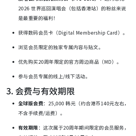
2026 世界巡回演唱会（包括香港站）的粉丝来说
是最重要的福利！
获得数码会员卡（Digital Membership Card）。
浏览会员限定的独家专属内容与贴文。
优先购买20周年限定的官方周边商品（MD）。
参与会员专属的线上/线下活动。
3. 会费与有效期限
全球版会费
：25,000 韩元（约合港币140元左右，
不含手续费/运费）。
有效期限
：这次属于20周年期间限定的会员服务，