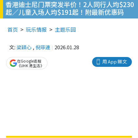
香港迪士尼门票突发半价！2人同行人均$230
起／儿童入场人均$191起！附最新优惠码
首页
玩乐情报
主题乐园
文:
梁穎心
,
倪菲連
2026.01.28
在Google追蹤
用 App 睇文
《UHK 港生活》