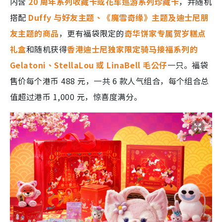
内含
20 周年系列收藏卡或花车巡游系列珍藏卡
，并随机
搭配
Duffy 与好友主题、《魔雪奇缘》主题及迪士尼朋
友主题的商品
，更有福袋限定的
奇华饼家专属贺岁糕点
礼盒
和随机获得
香港迪士尼独家限定骑马接福系列的
Gelatoni、StellaLou 或 LinaBell 毛公仔
一只。福袋
售价每个港币 488 元，一共 6 款人气组合，每个组合总
值超过港币 1,000 元，惊喜度满分。