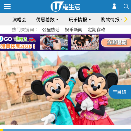
演唱会
优惠着数
玩乐情报
购物情报
热门关键词：
公屋热话
娱乐新闻
定期存款
目錄