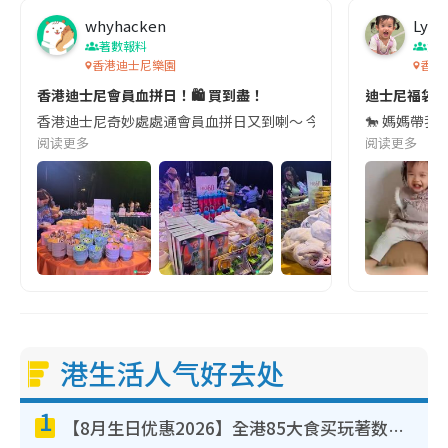
whyhacken
Lyla
著數報料
潮
香港迪士尼樂園
香港
香港迪士尼會員血拼日！🛍️ 買到盡！
迪士尼福袋開
香港迪士尼奇妙處處通會員血拼日又到喇～ 今次夏季購物日由9月嘅星
🐎 媽媽帶我
阅读更多
阅读更多
港生活人气好去处
1
【8月生日优惠2026】全港85大食买玩著数攻略 自助餐/火锅放题同行免费＋诚品/DONKI送现金券