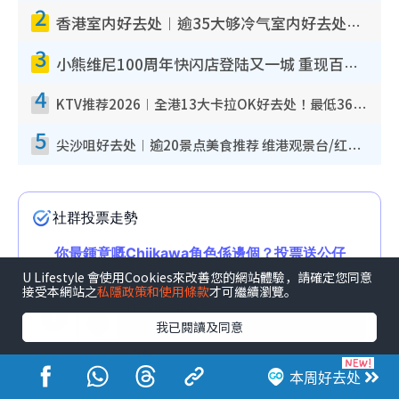
2
香港室内好去处︱逾35大够冷气室内好去处推荐 室内活动免费避雨无惧下雨
3
小熊维尼100周年快闪店登陆又一城 重现百亩森林经典场景／独家限定盲盒登场／专属DIY香水
4
KTV推荐2026︱全港13大卡拉OK好去处！最低36元起 日语歌都有！(附地址+收费详情)
5
尖沙咀好去处︱逾20景点美食推荐 维港观景台/红磡古迹/九龙公园/室内游乐场
U Lifestyle 會使用Cookies來改善您的網站體驗，請確定您同意
接受本網站之
私隱政策和使用條款
才可繼續瀏覽。
我已閱讀及同意
本周好去处