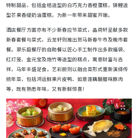
特制甜品，包括金桔造型的白巧克力香橙蛋糕，锦鲤造
型芒果香缇奶油蛋糕，为新一年带来甜蜜开端。
酒店餐厅方面亦有不少新春应节菜式，晶荷轩呈献多款
新春套餐与菜式，云龙轩则推出贺马新春午市及晚市套
餐。翠乐庭餐厅的自助餐以匠心手工制作出多款福袋、
红灯笼、金元宝及炮竹等造型的糕点，寓意财富与吉
祥，马年丰盛足食。艺彩厨则以融合菜形式重新演绎传
统年菜，包括鸿运鲜果片皮鸭、如意莲藕酿腊味豚肉
等，既有熟悉年味，又有新鲜惊喜！