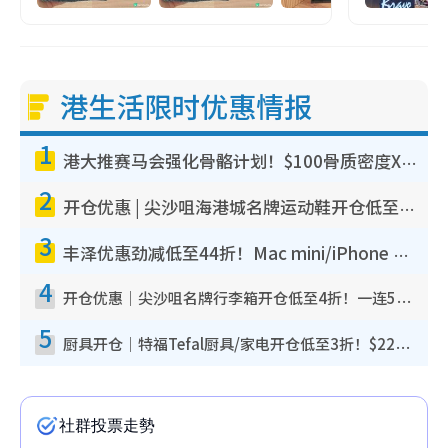
港生活限时优惠情报
1
港大推赛马会强化骨骼计划！$100骨质密度X光检查 完成免费运动训练送超市礼券！附参加资格
2
开仓优惠 | 尖沙咀海港城名牌运动鞋开仓低至1折！On鞋$899起/Joy&Peace鞋履$98起
3
丰泽优惠劲减低至44折！Mac mini/iPhone 17 Pro大减价！厨房家电$220起
4
开仓优惠｜尖沙咀名牌行李箱开仓低至4折！一连5日 American Tourister/ace./Hallmark $200起
5
厨具开仓｜特福Tefal厨具/家电开仓低至3折！$220起买平底锅/炒锅/汤锅！电饭煲/吸尘器/挂烫机$418起