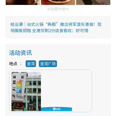
点击图片放大
结业潮｜台式火锅“犇殿”撤出将军澳东港城！现
场围板招租 全港仅剩2分店食客叹：好可惜
活动资讯
地点
荃湾
荃湾广场