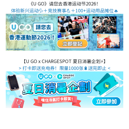
《U GO》请您去香港运动节2026！
体验新兴运动💦＋竞技赛事💪＋100+运动用品摊位🔥
【U GO x CHARGESPOT 夏日消暑企划⚡】
> 打卡即送充电券！限量1000张🔋送完即止 <