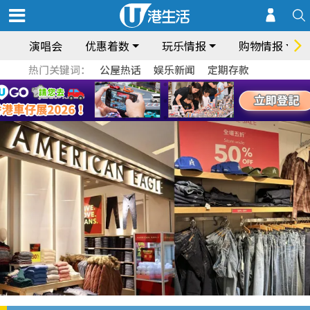
演唱会
优惠着数
玩乐情报
购物情报
热门关键词：
公屋热话
娱乐新闻
定期存款