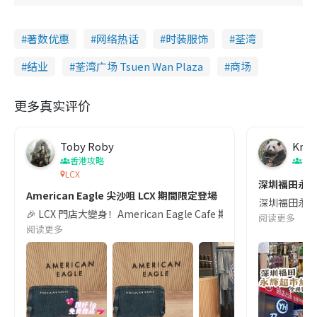
著数优惠
网络热话
时装服饰
荃湾
结业
荃湾广场 Tsuen Wan Plaza
商场
更多真实评价
Toby Roby
Krys
香港攻略
深
LCX
深圳福田永輝
American Eagle 尖沙咀 LCX 期間限定登場
深圳福田永輝超
🎉 LCX 門店大變身！American Eagle Cafe 期間限定登場，豐富你嘅中秋假期！
阅读更多
阅读更多