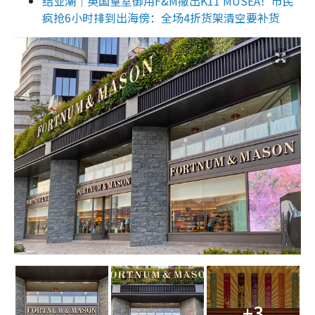
结业潮｜英国皇室御用F&M撤出K11 MUSEA！市民
疯抢6小时排到出海傍：全场4折货架清空要补货
+3