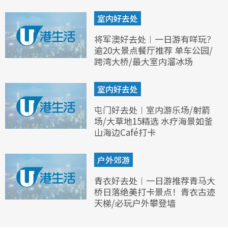
室内好去处
将军澳好去处︱一日游有咩玩？
逾20大景点餐厅推荐 单车公园/
跨湾大桥/最大室内溜冰场
室内好去处
屯门好去处︱室内游乐场/射箭
场/大草地15精选 水疗海景如釜
山海边Café打卡
户外郊游
青衣好去处︱一日游推荐青马大
桥日落绝美打卡景点！青衣古迹
天梯/必玩户外攀登墙