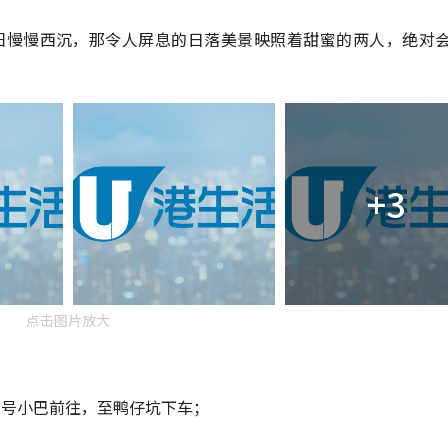
阳慢慢西沉，那令人屏息的日落美景映照着甜蜜的两人，绝对
+3
点击图片放大
3号小巴前往，至鸭仔坑下车；