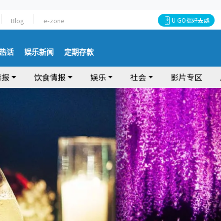
Blog
e-zone
U GO搵好去處
热话
娱乐新闻
定期存款
情报
饮食情报
娱乐
社会
影片专区