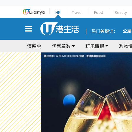
HK
Travel
Food
Beauty
热门关键词：
公屋
演唱会
优惠着数
玩乐情报
购物