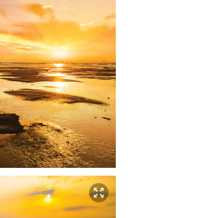
焙工作坊
轮滑场
助画室
爱试卷》