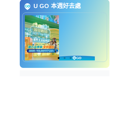
室外情侣约会好去处｜4. 迪欣湖
U GO 本週好去處
室外情侣约会好去处｜5. 河背水
塘
室外情侣约会好去处｜6. 西九文
化区、M+博物馆
室外情侣约会好去处｜7. 赤柱美
利楼
室外情侣约会好去处｜8. PMQ元
创方
室外情侣约会好去处｜9. 坚尼地
城卑路乍湾海滨长廊
香港情侣好去处：室内约会去哪
好？