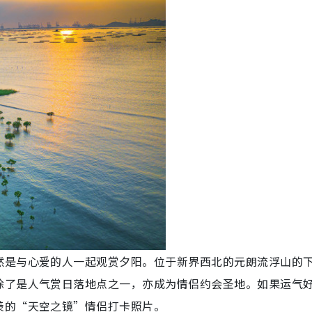
然是与心爱的人一
起观赏夕阳。位于新界西北的元朗流浮山的
除了是人气赏日落地点之一，亦成为情侣约会圣地。
如果运气
羡的“天空之镜”情侣打卡照片。