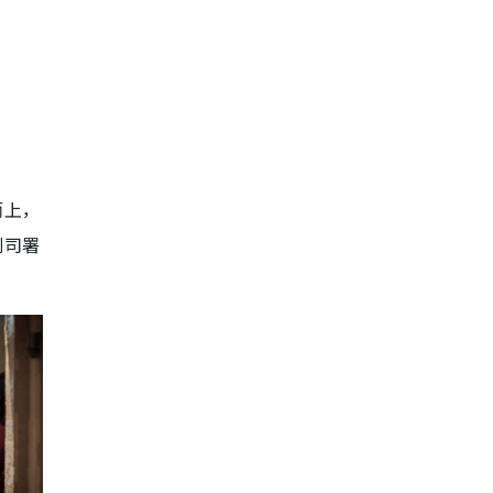
哥风情鸡尾酒
中环好去处｜13. 公利真料竹蔗
水：穿越时空的老香港情怀
而上，
判司署