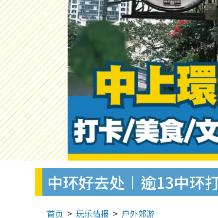
中环好去处︱逾13中环打
首页
玩乐情报
户外郊游