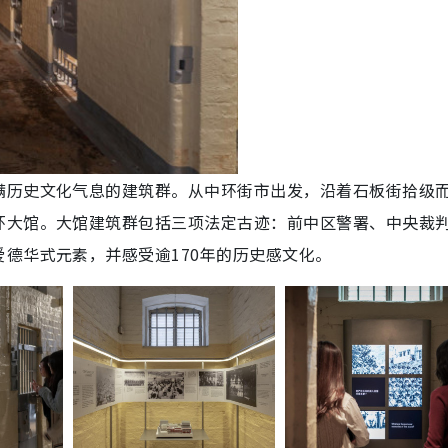
满历史文化气息的建筑群。从中环街市出发，沿着石板街拾级
环大馆。大馆建筑群包括三项法定古迹：前中区警署、中央裁
德华式元素，并感受逾170年的历史感文化。