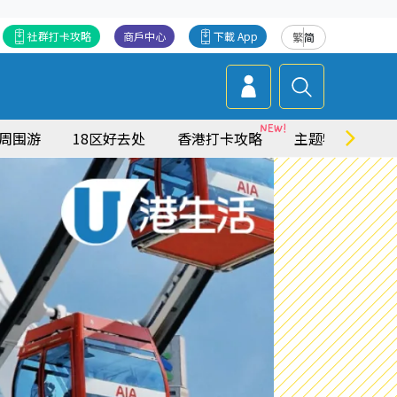
社群打卡攻略
商戶中心
下載 App
繁
简
周围游
18区好去处
香港打卡攻略
主题特集