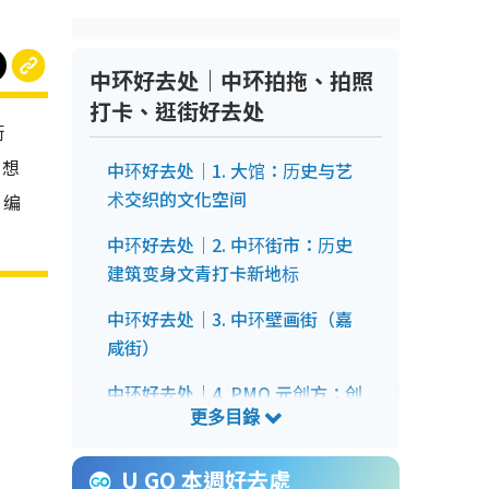
中环好去处｜中环拍拖、拍照
打卡、逛街好去处
街
日想
中环好去处｜1. 大馆：历史与艺
术交织的文化空间
》编
中环好去处｜2. 中环街市：历史
建筑变身文青打卡新地标
中环好去处｜3. 中环壁画街（嘉
咸街）
中环好去处｜4. PMQ 元创方：创
意与历史的交汇点
中环好去处｜5. 中环古董街
U GO 本週好去處