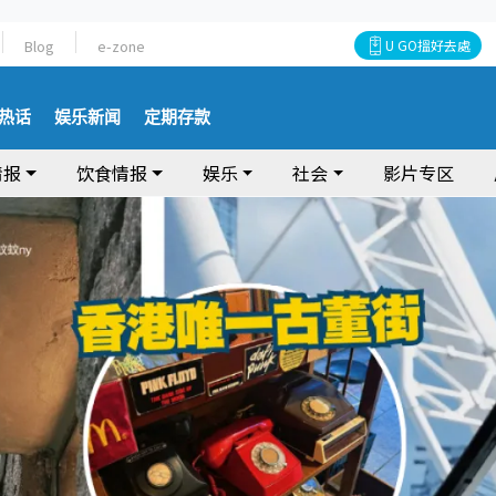
Blog
e-zone
U GO搵好去處
热话
娱乐新闻
定期存款
情报
饮食情报
娱乐
社会
影片专区