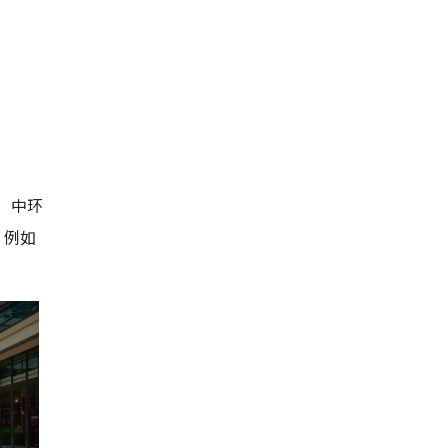
，中环
，例如