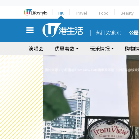
HK
Travel
Food
Beauty
热门关键词：
公屋
演唱会
优惠着数
玩乐情报
购物