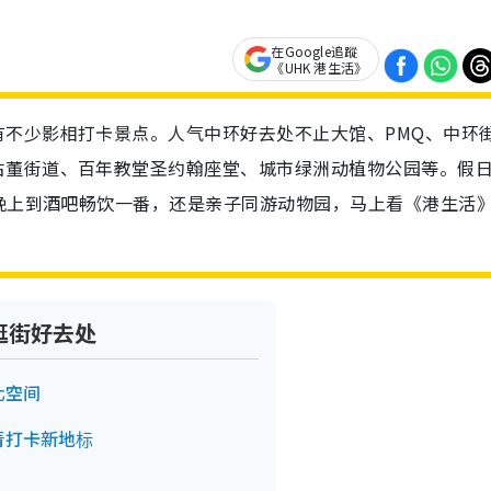
在Google追蹤
《UHK 港生活》
不少影相打卡景点。人气中环好去处不止大馆、PMQ、中环
古董街道、百年教堂圣约翰座堂、城市绿洲动植物公园等。假
、晚上到酒吧畅饮一番，还是亲子同游动物园，马上看《港生活
逛街好去处
化空间
青打卡新地标