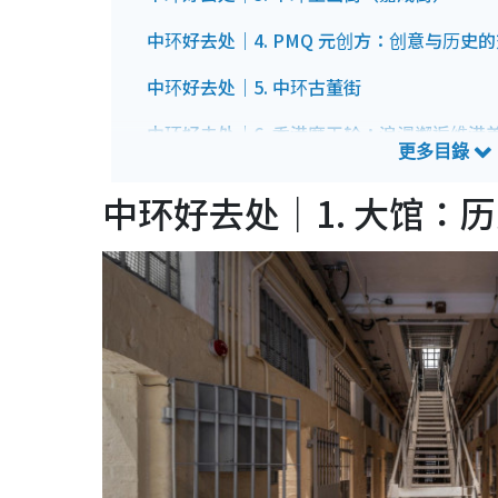
中环好去处｜4. PMQ 元创方：创意与历史
中环好去处｜5. 中环古董街
中环好去处｜6. 香港摩天轮：浪漫邂逅维港
中环好去处｜7. 中环半山扶手电梯：感受香
中环好去处｜1. 大馆：
中环好去处｜8. 香港动植物公园：城市绿洲
中环好去处｜9. 圣约翰主教座堂：百年历史
中环好去处｜10. 兰桂坊：香港夜生活地标
中环好去处｜11. Tram View Cafe：能看到
中环好去处｜12. COA：品味墨西哥风情鸡尾
中环好去处｜13. 公利真料竹蔗水：穿越时