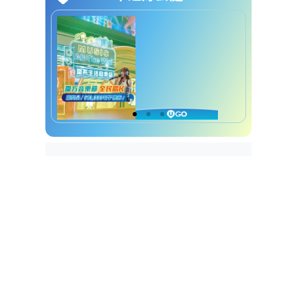
中环好去处｜6. 香港摩天轮：浪
漫邂逅维港美景
中环好去处｜7. 中环半山扶手电
梯：感受香港电影魅力
中环好去处｜8. 香港动植物公
园：城市绿洲
中环好去处｜9. 圣约翰主教座
堂：百年历史建筑
中环好去处｜10. 兰桂坊：香港夜
生活地标
中环好去处｜11. Tram View
Cafe：能看到缆车的cafe
中环好去处｜12. COA：品味墨西