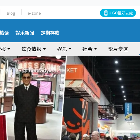
Blog
e-zone
U GO搵好去處
热话
娱乐新闻
定期存款
情报
饮食情报
娱乐
社会
影片专区