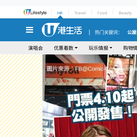
HK
Travel
Food
Beauty
热门关键词：
公屋
演唱会
优惠着数
玩乐情报
购物