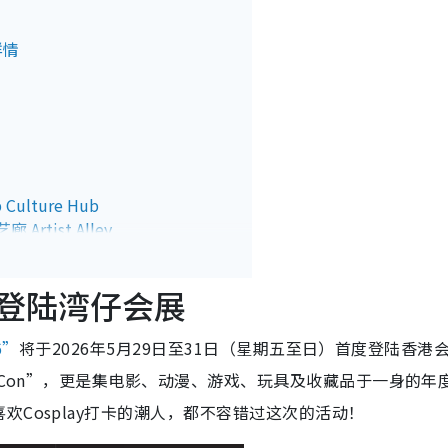
详情
Culture Hub
Artist Alley
y Zone
e Collections
5月登陆湾仔会展
tage
6”
将于2026年5月29日至31日（星期五至日）首度登陆香港
 Con”，更是集电影、动漫、游戏、玩具及收藏品于一身的年
Cosplay打卡的潮人，都不容错过这次的活动！
︰首度公开私人珍藏