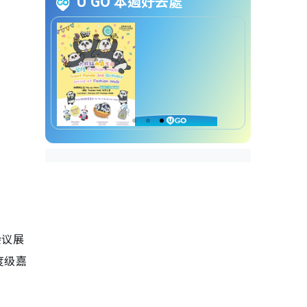
U GO 本週好去處
化展区 Pop Culture Hub
Comic con 香港︱2. 艺术家
走廊&创作艺廊 Artist Alley
Comic con 香港︱3. 角色扮
演区 Cosplay Zone
Comic con 香港︱4. 私人珍
藏展示 Private Collections
Comic con 香港︱5. 主舞台
节目 Main Stage
Comic con 香港4大必看亮点
Comic con 2026 国际级影
视巨星阵容
Comic con 2026 漫画传奇
会议展
与创作艺廊
Comic con 2026 古天乐出
度级嘉
任大使︰首度公开私人珍藏