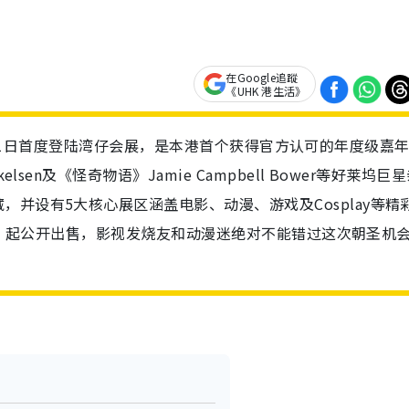
在Google追蹤
《UHK 港生活》
月29日至31日首度登陆湾仔会展，是本港首个获得官方认可的年度级嘉
sen及《怪奇物语》Jamie Campbell Bower等好莱坞巨
并设有5大核心展区涵盖电影、动漫、游戏及Cosplay等精
星期五）起公开出售，影视发烧友和动漫迷绝对不能错过这次朝圣机