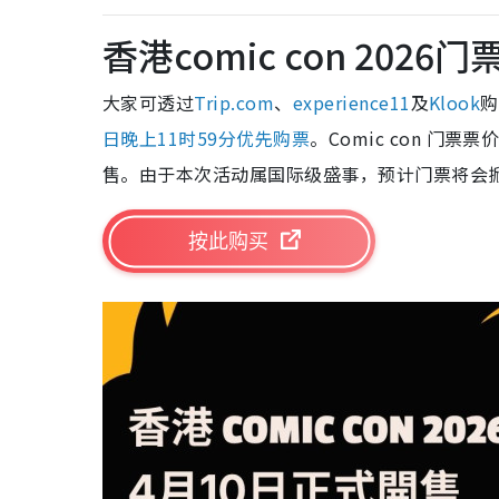
香港comic con 2026门
大家可透过
Trip.com
、
experience11
及
Klook
购
日晚上11时59分优先购票
。Comic con 门
售。由于本次活动属国际级盛事，预计门票将会掀
按此购买