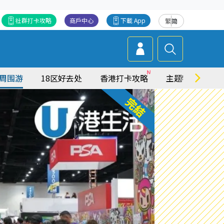
社群打卡攻略
商戶中心
下載 App
繁
简
周围游
18区好去处
香港打卡攻略
主题特集