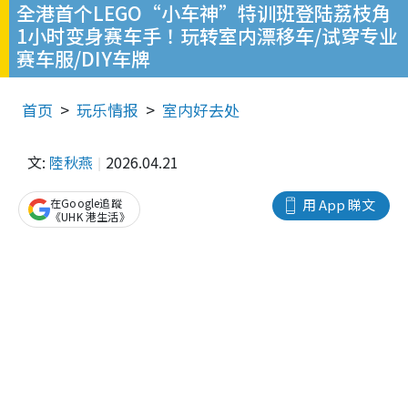
全港首个LEGO“小车神”特训班登陆荔枝角
1小时变身赛车手！玩转室内漂移车/试穿专业
赛车服/DIY车牌
首页
玩乐情报
室内好去处
文:
陸秋燕
2026.04.21
在Google追蹤
用 App 睇文
《UHK 港生活》