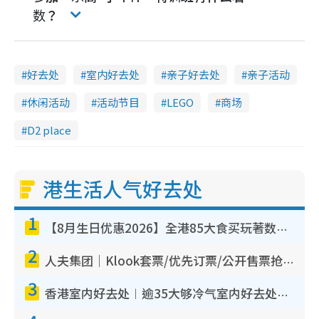
数？
好去处
室内好去处
亲子好去处
亲子活动
休闲活动
活动节目
LEGO
商场
D2 place
港生活人气好去处
1
【8月生日优惠2026】全港85大食买玩著数攻略 自助餐/火锅放题同行免费＋诚品/DONKI送现金券
2
人夫集团｜Klook套票/优先订票/公开售票抢票攻略！附票价.购票连结.场地座位表
3
香港室内好去处︱逾35大够冷气室内好去处推荐 室内活动免费避雨无惧下雨