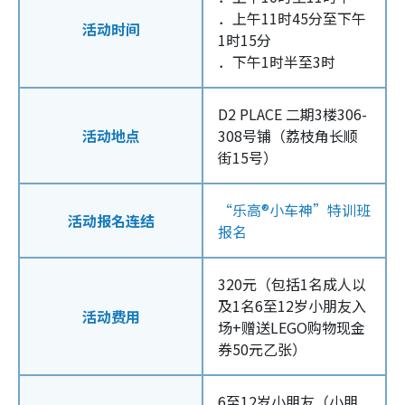
．上午11时45分至下午
活动时间
1时15分
．下午1时半至3时
D2 PLACE 二期3楼306-
活动地点
308号铺（荔枝角长顺
街15号）
“乐高®小车神”特训班
活动报名连结
报名
320元（包括1名成人以
及1名6至12岁小朋友入
活动费用
场+赠送LEGO购物现金
券50元乙张）
6至12岁小朋友（小朋