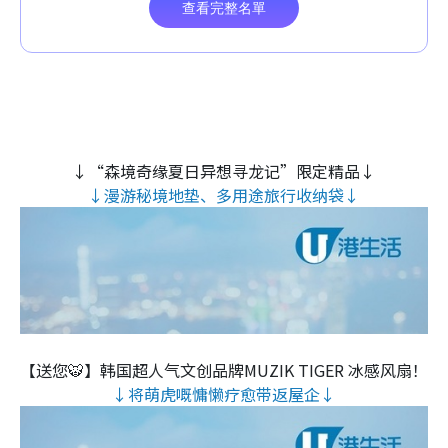
↓“森境奇缘夏日异想寻龙记”限定精品↓
↓漫游秘境地垫、多用途旅行收纳袋↓
【送您🐯】韩国超人气文创品牌MUZIK TIGER 冰感风扇！
↓将萌虎嘅慵懒疗愈带返屋企↓