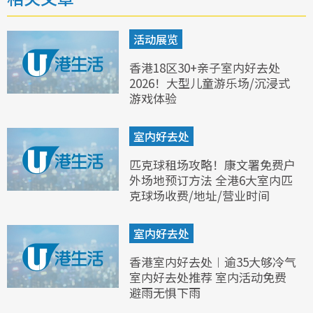
活动展览
香港18区30+亲子室内好去处
2026！大型儿童游乐场/沉浸式
游戏体验
室内好去处
匹克球租场攻略！康文署免费户
外场地预订方法 全港6大室内匹
克球场收费/地址/营业时间
室内好去处
香港室内好去处︱逾35大够冷气
室内好去处推荐 室内活动免费
避雨无惧下雨