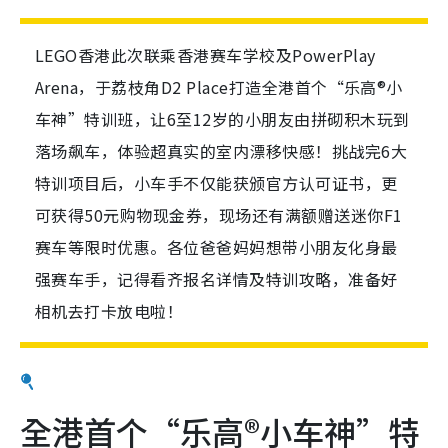
LEGO香港此次联乘香港赛车学校及PowerPlay
Arena，于荔枝角D2 Place打造全港首个“乐高®小
车神”特训班，让6至12岁的小朋友由拼砌积木玩到
落场飙车，体验超真实的室内漂移快感！挑战完6大
特训项目后，小车手不仅能获颁官方认可证书，更
可获得50元购物现金券，现场还有满额赠送迷你F1
赛车等限时优惠。各位爸爸妈妈想带小朋友化身最
强赛车手，记得看齐报名详情及特训攻略，准备好
相机去打卡放电啦！
全港首个“乐高®小车神”特