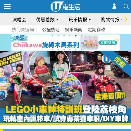
演唱会
优惠着数
玩乐情报
购物情报
热门关键词：
公屋热话
娱乐新闻
定期存款