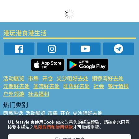
港玩港食港生活
活动展览
市集
开仓
尖沙咀好去处
铜锣湾好去处
元朗好去处
荃湾好去处
旺角好去处
社会
餐厅情报
户外郊游
社会福利
热门类别
网民热话
活动展览
市集
开仓
尖沙咀好去处
铜锣湾好去处
元朗好去处
荃湾好去处
旺角好去处
社会
U Lifestyle 會使用Cookies來改善您的網站體驗，請確定您同意
接受本網站之
私隱政策和使用條款
才可繼續瀏覽。
餐厅情报
户外郊游
热门标签