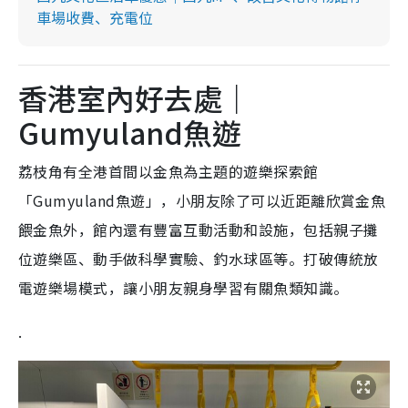
車場收費、充電位
香港室內好去處｜
Gumyuland魚遊
荔枝角有全港首間以金魚為主題的遊樂探索館
「Gumyuland魚遊」，小朋友除了可以近距離欣賞金魚
餵金魚外，館內還有豐富互動活動和設施，包括親子攤
位遊樂區、動手做科學實驗、釣水球區等。打破傳統放
電遊樂場模式，讓小朋友親身學習有關魚類知識。
.