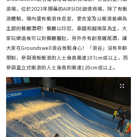
浪場，位於2023年開幕的AIRSIDE啟德商場。除了有衝
浪體驗，場內還有衝浪休息室、更衣室及以衝浪島嶼為
主題的餐廳酒吧！餐廳以印尼、泰國和越南菜為主，大
家玩樂過後可以到餐廳醫肚，另外亦有創意雞尾酒，讓
大家在Groundswell浪谷放鬆身心！「浪谷」沒有年齡
限制，參與滑板衝浪的人士身高需達107cm或以上，而
參與直立式衝浪的人士身高則需達120cm或以上。