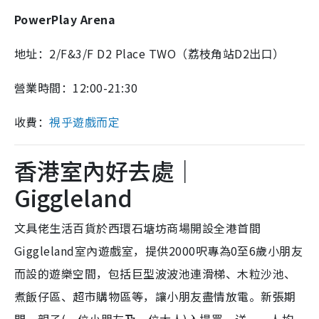
PowerPlay Arena
地址：2/F&3/F D2 Place TWO（荔枝角站D2出口）
營業時間：12:00-21:30
收費：
視乎遊戲而定
香港室內好去處｜
Giggleland
文具佬生活百貨於西環石塘坊商場開設全港首間
Giggleland室內遊戲室，提供2000呎專為0至6歲小朋友
而設的遊樂空間，包括巨型波波池連滑梯、木粒沙池、
煮飯仔區、超市購物區等，讓小朋友盡情放電。新張期
間，親子(一位小朋友及一位大人)入場買一送一，人均