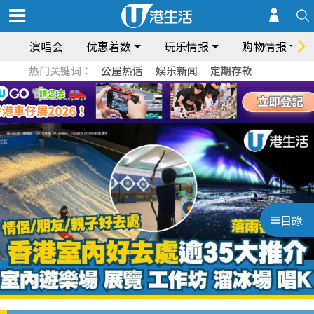
演唱会
优惠着数
玩乐情报
购物情报
热门关键词：
公屋热话
娱乐新闻
定期存款
目錄