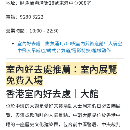
地址：鰂魚涌海澤街28號東港中心908室
電話：9280 3222
營業時間：10:00 - 22:30
室內好去處丨鰂魚涌1,700呎室內武術道館！大玩空
中飛人吊威也/韓式合氣道/電影特技/槍械動作
室內好去處推薦：室內展覽
免費入場
香港室內好去處｜大館
位於中環的大館是愛好文藝活動人士周末假日必去睇展
覽、表演或歎咖啡的人氣景點。中環大館是位於香港中
環的一座歷史文化建築群，包含前中區警署、中央裁判