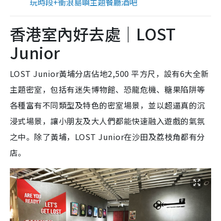
玩時段+衝浪島嶼主題餐廳酒吧
香港室內好去處｜LOST
Junior
LOST Junior黃埔分店
佔地2,500
平方
尺，
設有6大全新
主題密室，包括有迷失博物館、恐龍危機、糖果陷阱等
各種富有不同類型及特色的密室場景，並以超逼真的沉
浸式場景，讓小朋友及大人們都能快速融入遊戲的氣氛
之中。除了黃埔，LOST Junior在沙田及荔枝角都有分
店。