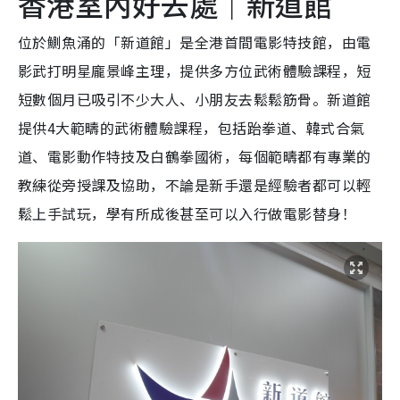
香港室內好去處｜新道館
位於鰂魚涌的「新道館」是全港首間電影特技館，由電
影武打明星龐景峰主理，提供多方位武術體驗課程，短
短數個月已吸引不少大人、小朋友去鬆鬆筋骨。新道館
提供4大範疇的武術體驗課程，包括跆拳道、韓式合氣
道、電影動作特技及白鶴拳國術，每個範疇都有專業的
教練從旁授課及協助，不論是新手還是經驗者都可以輕
鬆上手試玩，學有所成後甚至可以入行做電影替身！