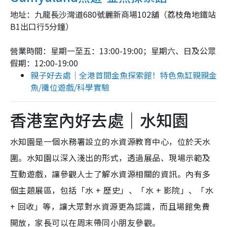
地址：九龍長沙灣道680號麗新商場102舖（荔枝角地鐵站
B1出口行5分鐘）
營業時間：星期一至五：13:00-19:00；星期六、日及公眾
假期：12:00-19:00
親子好去處｜全港首間金魚探索館！特色魚缸親親金
魚/攤位遊戲/科學實驗
香港室內好去處｜水知園
水知園是一個水務署設立的水資源教育中心，位於天水
圍。水知園以深入淺出的形式，透過展品、現場示範及
互動遊戲，讓參觀人士了解水資源相關的資訊。內有多
個主題展區，包括「水 + 歷史」、「水 + 影院」、「水
+ 回收」等，讓大眾對水資源更為認識，而且場館免費
開放，家長可以在周末帶同小朋友參觀。