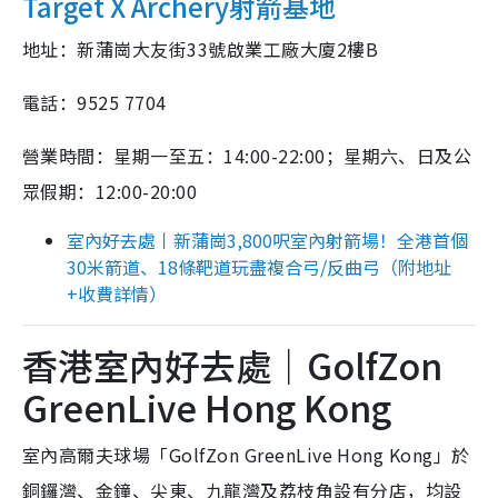
Target X Archery射箭基地
地址：新蒲崗大友街33號啟業工廠大廈2樓B
電話：9525 7704
營業時間：星期一至五：14:00-22:00；星期六、日及公
眾假期：12:00-20:00
室內好去處丨新蒲崗3,800呎室內射箭場！全港首個
30米箭道、18條靶道玩盡複合弓/反曲弓（附地址
+收費詳情）
香港室內好去處｜GolfZon
GreenLive Hong Kong
室內高爾夫球場「GolfZon GreenLive Hong Kong」於
銅鑼灣、金鐘、尖東、九龍灣及荔枝角設有分店，均設