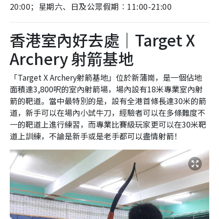
20:00；星期六、日及公眾假期︰11:00-21:00
香港室內好去處｜Target X
Archery 射箭基地
「Target X Archery射箭基地」位於新蒲崗，是一個佔地
面積達3,800呎的室內射箭場，場內設有18米專業室內射
箭的靶道。當中最特別的是，設有全港首條長達30米的箭
道，新手可以在場內小試牛刀，經驗者可以在多條難度不
一的靶道上進行練習，而專業比賽級玩家更可以在30米靶
道上訓練，不論是新手或是老手都可以盡情射箭！