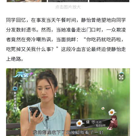
点击图片放大
同学回忆，在事发当天午餐时间，静怡曾绝望地向同学
分发数封遗书。然而，当她准备走出门口时，一众欺凌
者竟然在旁冷嘲热讽，当面挑衅：“你吃药就吃药啦，
吃死掉又关我什么事？”这段冷血言论最终迫使静怡走
上绝路。