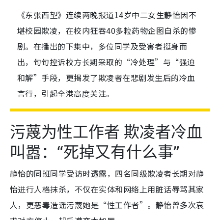
《东张西望》连续两晚报道14岁中二女生静怡因不
堪校园欺凌，在校内狂吞40多粒药物企图自杀的惨
剧。在播出的下集中，多位同学及受害者挺身而
出，句句控诉校方长期采取的“冷处理”与“强迫
和解”手段，更揭发了欺凌者在悲剧发生后的冷血
言行，引起全港高度关注。
污蔑为性工作者 欺凌者冷血
叫嚣：“死掉又有什么事”
静怡的同班同学受访时透露，四名同级欺凌者长期对静
怡进行人格抹杀，不仅在实体和网络上用脏话辱骂其家
人，更恶毒造谣污蔑她是“性工作者”。静怡曾多次哀