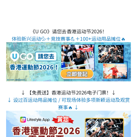
《U GO》请您去香港运动节2026！
体验新兴运动💦＋竞技赛事💪＋100+运动用品摊位🔥
↓ 【免费送】香港运动节2026电子门票！↓
↓ 设过百运动用品摊位 / 可现场体验多项新颖运动及观赏
赛事🔥 ↓