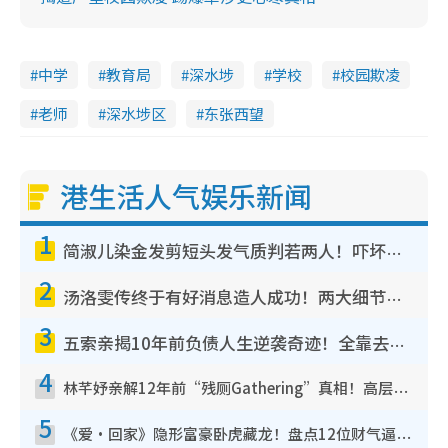
中学
教育局
深水埗
学校
校园欺凌
老师
深水埗区
东张西望
港生活人气娱乐新闻
1
简淑儿染金发剪短头发气质判若两人！吓坏老公麦大力都认不出：“你做什么？”
2
汤洛雯传终于有好消息造人成功！两大细节曝孕味极浓引猜测：大肚婆先会咁！
3
五索亲揭10年前负债人生逆袭奇迹！全靠去一地方转运后即遇上马先生
4
林芊妤亲解12年前“残厕Gathering”真相！高层解约一句话重创尊严，至今拒返TVB
5
《爱·回家》隐形富豪卧虎藏龙！盘点12位财气逼人的有钱艺人：这位美女3亿身家不愁做