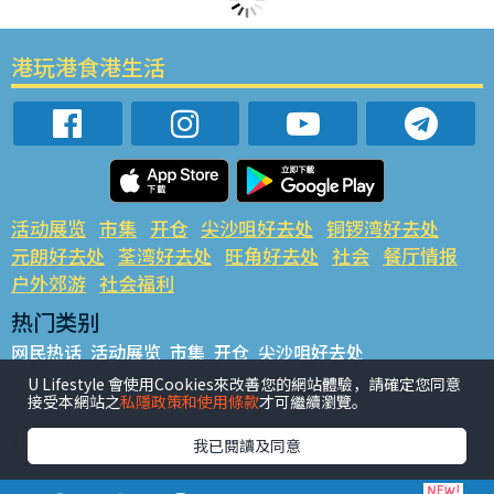
港玩港食港生活
活动展览
市集
开仓
尖沙咀好去处
铜锣湾好去处
元朗好去处
荃湾好去处
旺角好去处
社会
餐厅情报
户外郊游
社会福利
热门类别
网民热话
活动展览
市集
开仓
尖沙咀好去处
铜锣湾好去处
元朗好去处
荃湾好去处
旺角好去处
社会
U Lifestyle 會使用Cookies來改善您的網站體驗，請確定您同意
接受本網站之
私隱政策和使用條款
才可繼續瀏覽。
餐厅情报
户外郊游
热门标签
我已閱讀及同意
#UGO揾好去处
#人气活动推介
#美食社群热话