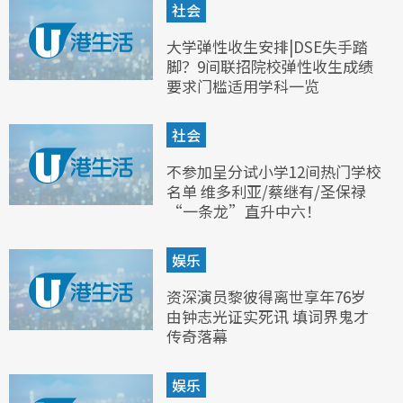
社会
大学弹性收生安排|DSE失手踏
脚？9间联招院校弹性收生成绩
要求门槛适用学科一览
社会
不参加呈分试小学12间热门学校
名单 维多利亚/蔡继有/圣保禄
“一条龙”直升中六！
娱乐
资深演员黎彼得离世享年76岁
由钟志光证实死讯 填词界鬼才
传奇落幕
娱乐