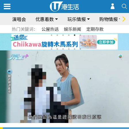
演唱会
优惠着数
玩乐情报
购物情报
热门关键词：
公屋热话
娱乐新闻
定期存款