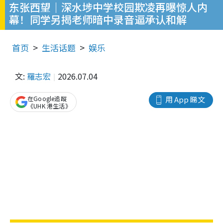
东张西望｜深水埗中学校园欺凌再曝惊人内
幕！同学另揭老师暗中录音逼承认和解
首页
生活话题
娱乐
文:
羅志宏
2026.07.04
在Google追蹤
用 App 睇文
《UHK 港生活》