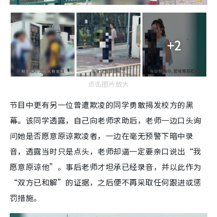
+2
点击图片放大
节目中更有另一位曾遭欺凌的同学勇敢揭发校方的黑
幕。该同学透露，自己向老师求助后，老师一边口头询
问她是否愿意原谅欺凌者，一边在毫无预警下暗中录
音，透露当时只是点头，老师却逼一定要亲口说出“我
愿意原谅他”。事后老师才坦承已经录音，并以此作为
“双方已和解”的证据，之后便不再采取任何跟进或惩
罚措施。