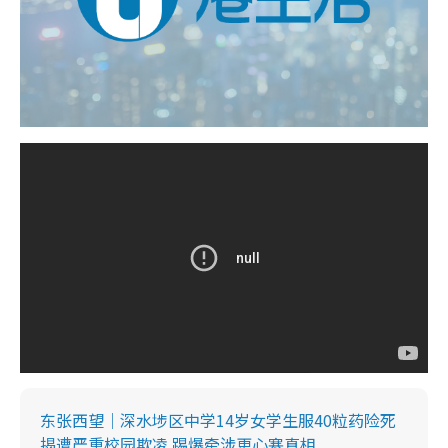
东张西望｜深水埗区中学14岁女学生服40粒药险死
揭遭严重校园欺凌 踢爆牵涉更心寒真相