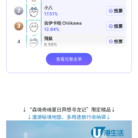
↓“森境奇缘夏日异想寻龙记”限定精品↓
↓漫游秘境地垫、多用途旅行收纳袋↓