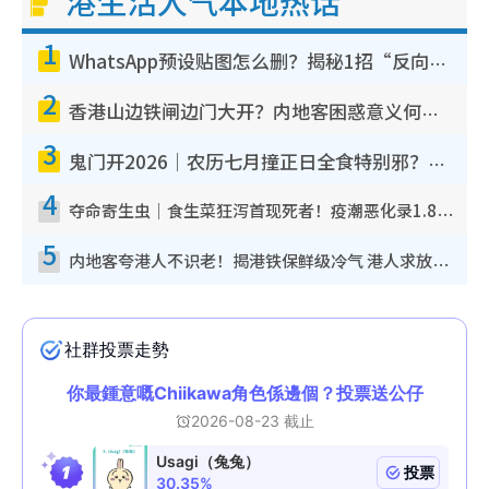
港生活人气本地热话
1
WhatsApp预设贴图怎么删？揭秘1招“反向操作”还原简洁界面 附3步实测教程
2
香港山边铁闸边门大开？内地客困惑意义何在！网友神回复：这种叫法理性防御
3
鬼门开2026｜农历七月撞正日全食特别邪？专家警告切忌做一事！揭4大禁忌+2招保平安
4
夺命寄生虫｜食生菜狂泻首现死者！疫潮恶化录1.8万宗病例 揭洗菜3大谬误
5
内地客夸港人不识老！揭港铁保鲜级冷气 港人求放过：别投诉