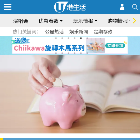
演唱会
优惠着数
玩乐情报
购物情报
热门关键词：
公屋热话
娱乐新闻
定期存款