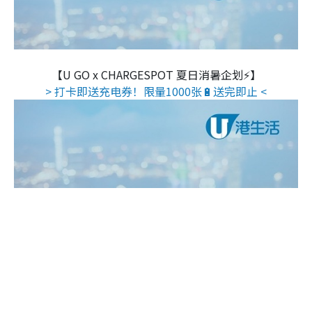
【U GO x CHARGESPOT 夏日消暑企划⚡】
> 打卡即送充电券！限量1000张🔋送完即止 <