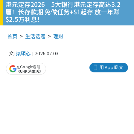
港元定存2026｜5大银行港元定存高达3.2
厘！长存款期 免做任务+$1起存 放一年赚
$2.5万利息！
首页
生活话题
理财
文:
梁穎心
2026.07.03
在Google追蹤
用 App 睇文
《UHK 港生活》